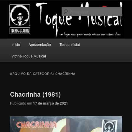
Pular
Pular
Um lugar para quem escuta música com outros olhos.
para
para
Pesqu
o
o
conteúdo
conteúdo
Toque Musical
principal
secundário
Menu
Início
Apresentação
Toque Inicial
principal
Vitrine Toque Musical
ARQUIVO DA CATEGORIA:
CHACRINHA
Chacrinha (1981)
Publicado em
17 de março de 2021