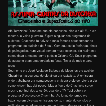
Alô Terezinha! Disseram que ele não vinha, olha ele aí! É.. é ele
mesmo, o velho guerreiro. Figura singular dos programas de
auditório, Chacrinha foi talvez o mais famoso apresentador de
programas de auditório do Brasil. Com seu estilo fanfarrão, cheio
de palhaçadas, num visual sempre muito colorido, ele realmente
comandava a massa, como já dizia Gilberto Gil. Seus programas
de auditório eram uma verdadeira festa. Tinha de tudo e para
todos.
Seu nome era José Abelardo Barbosa de Medeiros e o apelido
Chacrinha nasceu quando ele ainda era radialista. A emissora
onde trabalhava era numa pequena chácara e ele se referia a ela
como ‘chacrinha’, daí pegou. Mas a figura do Chacrinha surge
mesmo no final dos anos 50, quando a TV Tupi estréia o
programa Discoteca do Chacrinha. Ao longo do tempo ele
trabalhou em diversas emissoras de tv, mantendo consigo o
estilo do velho palhaço e o mesmo formato de programa. Foi a