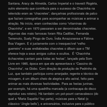
Santana, Aracy de Almeida, Carlos Imperial e o travesti Rogéria,
outro elemento que contribuía para o sucesso de Chacrinha na
televisão eram as “chacretes”, dançarinas profissionais de palco
que faziam coreografias para acompanhar as músicas e animar a
atração. No início, eram conhecidas como “vitaminas do
Chacrinha”, e em 1970 passaram a ser denominadas chacretes.
Algumas das mais famosas foram Rita Cadillac, Fernanda
Terremoto, Suely Pingo de Ouro, Índia Amazonense e Fátima
Boa Viagem. E é justamente com o inesquecível “velho
guerreiro” e suas endiabradas chacretes o álbum que o TM
oferece hoje a seus amigos cultos e ocultos. É “Chacrinha
&chacretes cantam para todas as festas”, lançado pela Som
Livre em 1985, época em que ele apresentava o “Cassino do
Chacrinha”, na Globo. Com direção de produção de Pedrinho da
Luz, que também participa como arranjador, regente e técnico de
mixagem, é um álbum cheio de alegria e alto astral, feito para
animar as mais diversas festividades. Para as festas juninas,
por exemplo, há uma quadrilha marcada (a contracapa do disco
reproduz seu roteiro). Há também um pot-pourri carnavalesco (do
qual a “Maria Sapatão” faz parte), músicas para o Natal (o
clássico “Jingle bells’), e aniversários, inclusive para o público