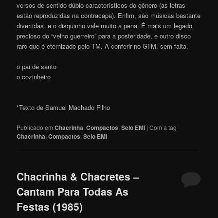
versos de sentido dúbio característicos do gênero (as letras
estão reproduzidas na contracapa). Enfim, são músicas bastante
divertidas, e o disquinho vale muito a pena. É mais um legado
precioso do “velho guerreiro” para a posteridade, e outro disco
raro que é eternizado pelo TM. A conferir no GTM, sem falta.
o pai de santo
o cozinheiro
*Texto de Samuel Machado Filho
Publicado em
Chacrinha
,
Compactos
,
Selo EMI
|
Com a tag
Chacrinha
,
Compactos
,
Selo EMI
Chacrinha & Chacretes –
Cantam Para Todas As
Festas (1985)