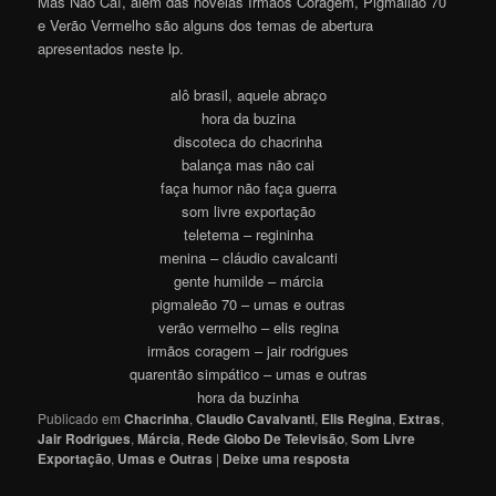
Mas Não Caí, além das novelas Irmãos Coragem, Pigmalião 70
e Verão Vermelho são alguns dos temas de abertura
apresentados neste lp.
alô brasil, aquele abraço
hora da buzina
discoteca do chacrinha
balança mas não cai
faça humor não faça guerra
som livre exportação
teletema – regininha
menina – cláudio cavalcanti
gente humilde – márcia
pigmaleão 70 – umas e outras
verão vermelho – elis regina
irmãos coragem – jair rodrigues
quarentão simpático – umas e outras
hora da buzinha
Publicado em
Chacrinha
,
Claudio Cavalvanti
,
Elis Regina
,
Extras
,
Jair Rodrigues
,
Márcia
,
Rede Globo De Televisão
,
Som Livre
Exportação
,
Umas e Outras
|
Deixe uma resposta