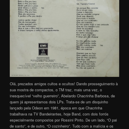
Olá, prezados amigos cultos e ocultos! Dando prosseguimento à
sua mostra de compactos, o TM traz, mais uma vez, o
inesquecível “velho guerreiro”, Abelardo Chacrinha Barbosa, de
quem já apresentamos dois LPs. Trata-se de um disquinho
lançado pela Odeon em 1981, época em que Chacrinha
trabalhava na TV Bandeirantes, hoje Band, com dois forrós
especialmente compostos por Rossini Pinto. De um lado, “O pai
de santo”, e de outro, “O cozinheiro”. Tudo com a malícia e os