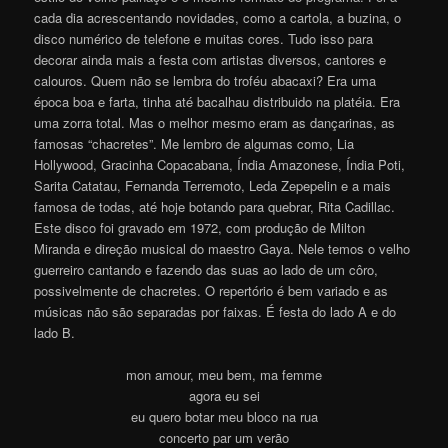
cada dia acrescentando novidades, como a cartola, a buzina, o
disco numérico de telefone e muitas cores. Tudo isso para
decorar ainda mais a festa com artistas diversos, cantores e
calouros. Quem não se lembra do troféu abacaxi? Era uma
época boa e farta, tinha até bacalhau distribuido na platéia. Era
uma zorra total. Mas o melhor mesmo eram as dançarinas, as
famosas “chacretes”. Me lembro de algumas como, Lia
Hollywood, Gracinha Copacabana, Índia Amazonese, Índia Poti,
Sarita Catatau, Fernanda Terremoto, Leda Zepepelin e a mais
famosa de todas, até hoje botando para quebrar, Rita Cadillac.
Este disco foi gravado em 1972, com produção de Milton
Miranda e direção musical do maestro Gaya. Nele temos o velho
guerreiro cantando e fazendo das suas ao lado de um côro,
possivelmente de chacretes. O repertório é bem variado e as
músicas não são separadas por faixas. É festa do lado A e do
lado B.
mon amour, meu bem, ma femme
agora eu sei
eu quero botar meu bloco na rua
concerto par um verão