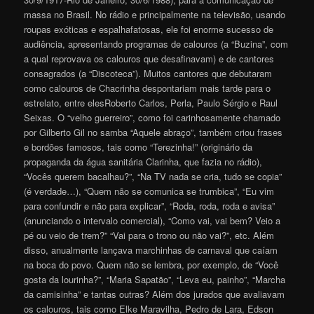
massa no Brasil. No rádio e principalmente na televisão, usando
roupas exóticas e espalhafatosas, ele foi enorme sucesso de
audiência, apresentando programas de calouros (a “Buzina”, com
a qual reprovava os calouros que desafinavam) e de cantores
consagrados (a “Discoteca”). Muitos cantores que debutaram
como calouros de Chacrinha despontariam mais tarde para o
estrelato, entre elesRoberto Carlos, Perla, Paulo Sérgio e Raul
Seixas. O “velho guerreiro”, como foi carinhosamente chamado
por Gilberto Gil no samba “Aquele abraço”, também criou frases
e bordões famosos, tais como “Terezinha!” (originário da
propaganda da água sanitária Clarinha, que fazia no rádio),
“Vocês querem bacalhau?”, “Na TV nada se cria, tudo se copia”
(é verdade…), “Quem não se comunica se trumbica”, “Eu vim
para confundir e não para explicar”, “Roda, roda, roda e avisa”
(anunciando o intervalo comercial), “Como vai, vai bem? Veio a
pé ou veio de trem?” “Vai para o trono ou não vai?”, etc. Além
disso, anualmente lançava marchinhas de carnaval que caíam
na boca do povo. Quem não se lembra, por exemplo, de “Você
gosta da lourinha?”, “Maria Sapatão”, “Leva eu, painho”, “Marcha
da camisinha” e tantas outras? Além dos jurados que avaliavam
os calouros, tais como Elke Maravilha, Pedro de Lara, Edson