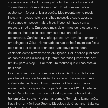
comunidade no
Orkut
. Temos por lá também uma bandeira do
Toque Musical
. Como não sou muito ligado nessas coisas,
acabei por não comunicar à vocês. Mas recentemente resolvi
investir um pouco nele, ou melhor, no público que o acessa,
divulgando um pouco mais o blog. Fiquei admirado com a
resposta imediata. Em pouco mais de um mês eu já estou cheio
de amiguinhos e pelo jeito, vamos só aumentando a
comunidade. Confesso a vocês que sou um completo ignorante
em relação ao Orkut. Na verdade eu não tenho é muita paciência
com esse tipo de relacionamento. Mas devo admitir sua
eficiência como ferramenta de divulgação. Por lá tenho publicado
as capinhas dos discos que já foram postados juntamente com
um link para o blog. Eis aí mais um recurso que eu não estava
utilizando.
Bom, aqui temos um álbum promocional distribuído de brinde
pela Rede Globo de Televisão. Este disco foi oferecido como
cortesia de fim de ano. Uma maneira da Globo anunciar as
novas mudanças que viriam a partir do ano de 1971. A rede de
televisão estava em fase de melhorias, como a chegada da
transmissão a cores. Programas como o Som Livre Exportação,
Faça Humor Não Faça Guerra, Discoteca do Chacrinha, Balança