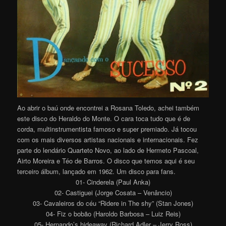
Ao abrir o baú onde encontrei a Rosana Toledo, achei também
este disco do Heraldo do Monte. O cara toca tudo que é de
corda, multinstrumentista famoso e super premiado. Já tocou
com os mais diversos artistas nacionais e internacionais. Fez
parte do lendário Quarteto Novo, ao lado de Hermeto Pascoal,
Airto Moreira e Téo de Barros. O disco que temos aqui é seu
terceiro álbum, lançado em 1962. Um disco para fans.
01- Cinderela (Paul Anka)
02- Castiguei (Jorge Cosata – Venâncio)
03- Cavaleiros do céu “Ridere in The shy” (Stan Jones)
04- Fiz o bobão (Haroldo Barbosa – Luiz Reis)
05- Hernando’s hideaway (Richard Adler – Jerry Ross)