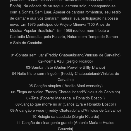
Bonfá). Na década de 50 seguiu carreira solo, consagrando-se
com a Sonata Sem Luar. Apesar de cantora romântica, seu estilo
de cantar e sua voz tornaram natural sua participação na bossa
nova. Em 1975 participou do Projeto Minerva “100 Anos de
Música Popular Brasileira”. Em 1986 recriou, num tributo à
Custódio Mesquita, pela Funarte, Noturno em Tempo de Samba
e Saia do Caminho.
01-Sonata sem luar (Freddy Chateaubriand/Vinicius de Carvalho)
02-Poema Azul (Sergio Ricardo)
03-Samba triste (Baden Powell e Billly Blanco)
04-Noite triste sem ninguém (Freddy Chateaubriand/Vinicius de
Carvalho)
05-Canção simples ( Adolfo MacLevervsky)
06-Elegia ao violão (Freddy Chateaubriand/Vinicius de Carvalho)
07-Tete (Roberto Menescal e Ronaldo Boscoli)
08-Canção que morre no ar (Carlos Lyra e Ronaldo Boscoli)
09-A canção é você (Freddy Chateaubriand/Vinicius de Carvalho)
10-Relógio da saudade (Sergio Ricardo)
11-Canção de ninar gente grande (Antonio Maria e Evaldo
Gouveia)