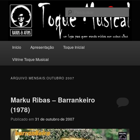
Pular
Pular
Um lugar para quem escuta música com outros olhos.
para
para
Pesqu
o
o
conteúdo
conteúdo
Toque Musical
principal
secundário
Menu
Início
Apresentação
Toque Inicial
principal
Vitrine Toque Musical
ARQUIVO MENSAIS:
OUTUBRO 2007
Marku Ribas – Barrankeiro
(1978)
Publicado em
31 de outubro de 2007