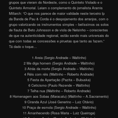
grupos que vieram do Nordeste, como o Quinteto Violado e o
Quinteto Armorial. Leiam o complemento do jornalista Aramis
Millarch: “O que nos parece de maior validade neste terceiro lp
da Banda de Pau & Corda é o despojamento dos arranjos, com o
grupo valorizando os instrumentos simples – belíssimos os solos
de flauta de Beto Johnsson e de viola de Nelsinho – conscientes
de que na autenticidade regional, estão sendo mais universais do
que com todas as concessões e piruetas que tanto as fazem.”
Tá dado o toque…
1 Areia (Sergio Andrade – Waltinho)
2 Me diga homem (Sergio Andrade – Waltinho)
3 Atrás da morte (Sergio Andrade – Waltinho)
4 Réis com réis (Waltinho – Roberto Andrade)
5 Festa da Apartação (Pazita – Bubuska)
6 Ceticismo (Paulo Rezende – Waltinho)
7 Telha nua (Waltinho – Roberto Andrade)
8 Homenagem aos Sobas (Maracatu) (Waltinho – A.Sacramento)
9 Ciranda Azul (José Generino – Luiz Otávio)
10 Praça de esmola (Sergio Andrade – Waltinho)
11 Amanhecendo (Rosa Maria – Luiz Queiroga)