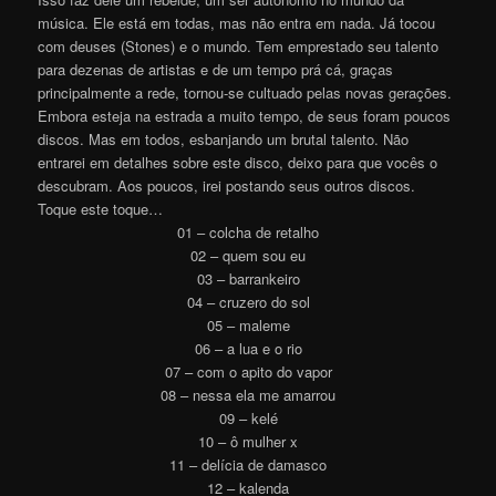
música. Ele está em todas, mas não entra em nada. Já tocou
com deuses (Stones) e o mundo. Tem emprestado seu talento
para dezenas de artistas e de um tempo prá cá, graças
principalmente a rede, tornou-se cultuado pelas novas gerações.
Embora esteja na estrada a muito tempo, de seus foram poucos
discos. Mas em todos, esbanjando um brutal talento. Não
entrarei em detalhes sobre este disco, deixo para que vocês o
descubram. Aos poucos, irei postando seus outros discos.
Toque este toque…
01 – colcha de retalho
02 – quem sou eu
03 – barrankeiro
04 – cruzero do sol
05 – maleme
06 – a lua e o rio
07 – com o apito do vapor
08 – nessa ela me amarrou
09 – kelé
10 – ô mulher x
11 – delícia de damasco
12 – kalenda