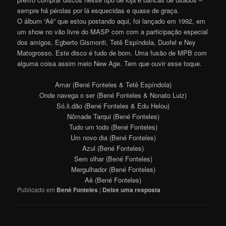
sempre há pérolas por lá esquecidas e quase de graça.
O álbum “Aê” que estou postando aqui, foi lançado em 1992, em
um show no vão livre do MASP com com a participação especial
dos amigos, Egberto Gismonti, Tetê Espíndola, Duofel e Ney
Matogrosso. Este disco é tudo de bom. Uma fusão de MPB com
alguma coisa assim meio New Age. Tem que ouvir esse toque.
Amar (Bené Fonteles & Tetê Espíndola)
Onde navega o ser (Bené Fonteles & Nonato Luiz)
Só.li.dão (Bené Fonteles & Edu Helou)
Nômade Tarqui (Bené Fonteles)
Tudo um todo (Bené Fonteles)
Um novo dia (Bené Fonteles)
Azul (Bené Fonteles)
Sem olhar (Bené Fonteles)
Mergulhador (Bené Fonteles)
Aê (Bené Fonteles)
Publicado em
Bené Fonteles
|
Deixe uma resposta