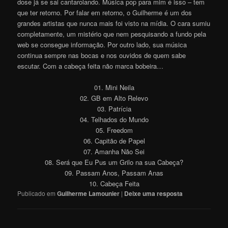
dose já se sai cantarolando. Música pop para mim é isso – tem
que ter retorno. Por falar em retorno, o Guilherme é um dos
grandes artistas que nunca mais foi visto na mídia. O cara sumiu
completamente, um mistério que nem pesquisando a fundo pela
web se consegue informação. Por outro lado, sua música
continua sempre nas bocas e nos ouvidos de quem sabe
escutar. Com a cabeça feita não marca bobeira…
01. Mini Neila
02. GB em Alto Relevo
03. Patrícia
04. Telhados do Mundo
05. Freedom
06. Capitão de Papel
07. Amanha Não Sei
08. Será que Eu Pus um Grilo na sua Cabeça?
09. Passam Anos, Passam Anas
10. Cabeça Feita
Publicado em
Guilherme Lamounier
|
Deixe uma resposta