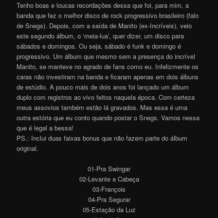
Tenho boas e loucas recordações dessa que foi, para mim, a
banda que fez o melhor disco de rock progressivo brasileiro (falo
de Snegs). Depois, com a saída de Manito (ex-Incríveis), veio
este segundo álbum, o ‘meia-lua’, quer dizer, um disco para
sábados e domingos. Ou seja, sábado é funk e domingo é
progressivo. Um álbum que mesmo sem a presença do incrível
Manito, se manteve no agrado de fans como eu. Infelizmente os
caras não investiram na banda e ficaram apenas em dois álbuns
de estúdio. A pouco mais de dois anos foi lançado um álbum
duplo com registros ao vivo feitos naquela época. Com certeza
meus assovios também estão lá gravados. Mas essa é uma
outra estória que eu conto quando postar o Snegs. Vamos nessa
que é legal a bessa!
PS.: Inclui duas faixas bonus que não fazem parte do álbum
original.
01-Pra Swingar
02-Levante a Cabeça
03-François
04-Pra Segurar
05-Estação da Luz