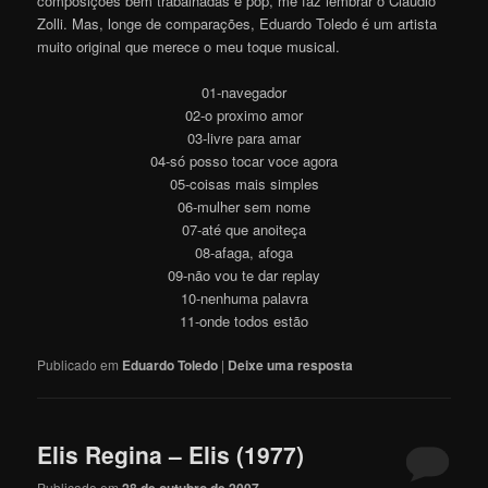
composições bem trabalhadas e pop, me faz lembrar o Claudio
Zolli. Mas, longe de comparações, Eduardo Toledo é um artista
muito original que merece o meu toque musical.
01-navegador
02-o proximo amor
03-livre para amar
04-só posso tocar voce agora
05-coisas mais simples
06-mulher sem nome
07-até que anoiteça
08-afaga, afoga
09-não vou te dar replay
10-nenhuma palavra
11-onde todos estão
Publicado em
Eduardo Toledo
|
Deixe uma resposta
Elis Regina – Elis (1977)
Publicado em