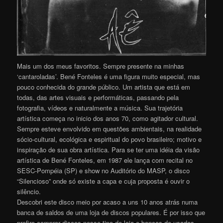
Mais um dos meus favoritos. Sempre presente na minhas
‘cantaroladas’. Bené Fonteles é uma figura muito especial, mas
pouco conhecida do grande público. Um artista que está em
todas, das artes visuais e performáticas, passando pela
fotografia, vídeos e naturalmente a música. Sua trajetória
artística começa no inicio dos anos 70, como agitador cultural.
Sempre esteve envolvido em questões ambientais, na realidade
sócio-cultural, ecológica e espiritual do povo brasileiro; motivo e
inspiração de sua obra artística. Para se ter uma idéia da visão
artística de Bené Fonteles, em 1987 ele lança com recital no
SESC-Pompéia (SP) e show no Auditório do MASP, o disco
“Silencioso” onde só existe a capa e cuja proposta é ouvir o
silêncio.
Descobri este disco meio por acaso a uns 10 anos atrás numa
banca de saldos de uma loja de discos populares. É por isso que
prefiro comprar discos nesse tipo de loja e bancas de usados –