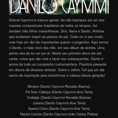
Dorival Caymmi é mesmo genial. Se não bastasse ser um dos
maiores compositores brasileiros de todos os tempos, fez
também três filhos maravilhosos, Dori, Nana e Danilo. Artistas
que souberam seguir os passos do pai. Cada um a seu modo,
mas hoje em dia tão importantes quanto o progenitor. Aqui temos
o Danilo, o mais novo dos três, em seu álbum de estréia. Uma
pérola rara de se ver por aí. Neste seu primeiro disco ele até
canta, coisa que não viria a fazer nos subsequentes. Danilo é
acima de tudo um compositor instrumentista. Flautista presente
em discos de diversos artistas. Salve o Jethro Tull que um dia
serviu de inspiração para transformar a cabeça dessa geração!
Mineiro (Danilo Caymmi-Ronaldo Bastos)
Pé Sem Cabeça (Danilo Caymmi-Ana Terra)
Codajás (Danilo Caymmi-Ronaldo Bastos)
Juliana (Danilo Caymmi-Ana Terra)
Aperta Outro (Danilo Caymmi-Ana Terra)
Racha Cartola (Danilo Caymmi-João Carlos Pádua)