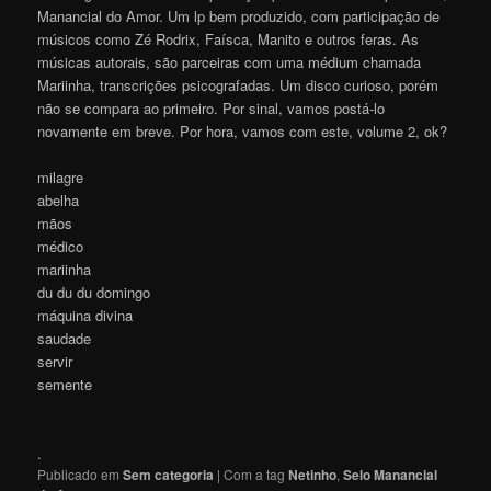
Manancial do Amor. Um lp bem produzido, com participação de
músicos como Zé Rodrix, Faísca, Manito e outros feras. As
músicas autorais, são parceiras com uma médium chamada
Mariinha, transcrições psicografadas. Um disco curioso, porém
não se compara ao primeiro. Por sinal, vamos postá-lo
novamente em breve. Por hora, vamos com este, volume 2, ok?
milagre
abelha
mãos
médico
mariinha
du du du domingo
máquina divina
saudade
servir
semente
.
Publicado em
Sem categoria
|
Com a tag
Netinho
,
Selo Manancial