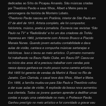
dedicadas ao Sítio do Picapau Amarelo. São músicas criadas
por Theotônio Pavão e seus filhos, Albert e Meire para os
personagens da história de Monteiro Lobato.
“Theotonio Pavão nasceu em Pratânia, interior de São Paulo em
27 de abril de 1915. Artista completo, ele foi compositor,
folclorista, músico, poeta e jornalista. Escrevia nas revistas “São
Paulo na TV” e ”Radiolândia” e foi um dos criadores do Troféu
Imprensa em 1960, juntamente com Antonio Brusco e Placido
Manaia Nunes. Quando jovem estudou contabilidade e dava
aulas de violão, cantava e compunha músicas sertanejas e
folclóricas. Isso o levou ao meio artístico. O primeiro momento
foi trabalhando na Bauru Rádio Clube, em Bauru-SP. Casou-se
no início dos anos 40 e precisou trabalhar com vendas pois
nessa época ganhava-se muito pouco numa carreira artística.
Até 1955 foi gerente de vendas da Martini & Rossi no Rio de
Janeiro. Com Clarinda, o casal teve dois filhos, Albert e Meire.
Em 1956, a família mudou-se para São Paulo e Theotônio voltou
a dar suas aulas de violão. A explosão da bossa nova aumentou
sua clientela. Todos os jovens queriam aprender a dedilhar umas
cordas e surgiu uma celebridade no meio, o Professor Pavão.
Ganhou prestígio no meio artístico e foi convidado a gravar seu