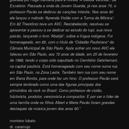
Excelsior. Passada a onda da Jovem Guarda, já nos anos 70, o
professor Pavão se dedicou às canções infantis. Nos anos 80
ele lançou o método “Aprenda Violão com a Turma da Mônica”.
Em 82 Theotônio teve um AVC. Restabelecido, resolveu se
aposentar e passou a se dedicar ao estudo do tupi, sua nova
paixão, lançando o livro “Abatijé”, sobre a língua indígena. Foi
homenageado, em 85, com o título de “Cidadão Paulistano” da
Câmara Municipal de São Paulo. Após sofrer um novo AVC ele
faleceu em São Paulo, aos 72 anos de idade, em 25 de fevereiro
de 1988, tendo o corpo sido sepultado no Cemitério Getshemani,
na capital paulista. Está homenageado com seu nome numa rua
em São Paulo, na Zona Leste. Também tem rua com seu nome
em Barra Bonita, para onde fez um hino. O professor Pavão será
sempre lembrado como uma das figuras principais dos
primórdios do rock no Brasil. Como professor de violão,
folclorista, produtor, versionista e compositor. E por ser o líder de
uma família onde os filhos Albert e Meire Pavão foram grandes
destaques da música jovem dos anos 60.”
monteiro lobato
dr. caramujo