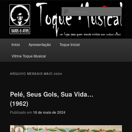
Pular
Pular
Um lugar para quem escuta música com outros olhos.
para
para
Pesqu
o
o
conteúdo
conteúdo
Toque Musical
principal
secundário
Menu
Início
Apresentação
Toque Inicial
principal
Vitrine Toque Musical
ARQUIVO MENSAIS:
MAIO 2024
Pelé, Seus Gols, Sua Vida…
(1962)
Publicado em
18 de maio de 2024