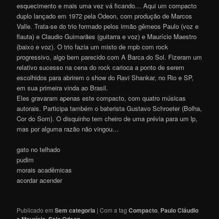
esquecimento e mais uma vez vá ficando… Aqui um compacto
duplo lançado em 1972 pela Odeon, com produção de Marcos
Valle. Trata-se do trio formado pelos irmão gêmeos Paulo (voz e
flauta) e Claudio Guimarães (guitarra e voz) e Maurício Maestro
(baixo e voz). O trio fazia um misto de mpb com rock
progressivo, algo bem parecido com A Barca do Sol. Fizeram um
relativo sucesso na cena do rock carioca a ponto de serem
escolhidos para abrirem o show do Ravi Shankar, no Rio e SP,
em sua primeira vinda ao Brasil.
Eles gravaram apenas este compacto, com quatro músicas
autorais. Participa também o baterista Gustavo Schroeter (Bolha,
Cor do Som). O disquinho tem cheiro de uma prévia para um lp,
mas por alguma razão não vingou…
gato no telhado
pudim
morais acadêmicas
acordar acender
Publicado em
Sem categoria
|
Com a tag
Compacto
,
Paulo Cláudio
,