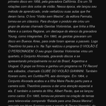
primeiro disco em 1958, pela gravadora Califórnia. Era um 78
rotações com dois solos de violão. Nessa época, ele lançou seu
método de aprendizado, onde verbalizou suas aulas que lhe
deram fama. O livro “Violão sem Mestre”, da editora Fermata,
tornou-se um clássico. Para divulgar o produto ele criou um
grupo de alunas chamado Garotas Violonistas, que tinha a filha
Meire e a cantora Regiane, um destaque do elenco da gravadora
Young, como integrantes. Em 1960, as garotas gravaram um
disco em Buenos Aires, para onde foram apenas a passeio. Logo
Theotônio foi para a tv. Na Tupi realizou o programa O VIOLÃO É
O PERSONAGEM. O seu grupo Garotas Violonistas virou um
quarteto, o Conjunto Alvorada, gravando discos e se
apresentando principalmente no sul do Brasil, Argentina e
Uruguai. O grupo se firmou e ganhou um programa na TV Record
aos sábados, chamado CLUBE DO VIOLÃO GIANNINI. Também
fizeram outro, em Curitiba-PR, aos domingos. Em 1964, o
Conjunto Alvorada acabou e a filha Meire Pavão partiu para a
carreira solo. Theotônio passou a dar uma atenção especial a
ela. E também a carreira do filho, Albert Pavão, que se lançou
como cantor. Em 1965, tornou-se pioneiro na criação de temas
para telenovelas compondo “Balada para uma Deusa Menina”,
gravada por Hugo Santana para a novela “A Deusa Vencida”, da