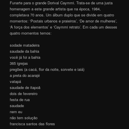
Funarte para o grande Dorival Caymmi. Trata-se de uma justa
homenagem a este grande artista que na época, 1984,
completava 70 anos. Um álbum duplo que se divide em quatro
momentos: ‘Postais urbanos e praieiros’, ‘De amor de mulheres’,
‘A força dos elementos’ e ‘Caymmi retrato’. Em cada um desses
quatro momentos temos:
sodade matadeira
saudade da bahia
você já foi a bahia
365 igrejas
pregões (a cacá, flor da noite, sorvete e iaiá)
a preta do acarajé
vatapá
saudade de itapoã
dois de fevereiro
festa de rua
saudade
nem eu
não tem solução
francisca santos das flores