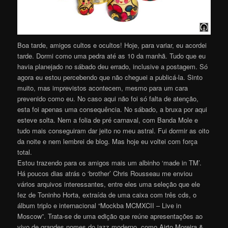
Boa tarde, amigos cultos e ocultos! Hoje, para variar, eu acordei
tarde. Dormi como uma pedra até as 10 da manhã. Tudo que eu
havia planejado no sábado deu errado, inclusive a postagem. Só
agora eu estou percebendo que não cheguei a publicá-la. Sinto
muito, mas imprevistos acontecem, mesmo para um cara
prevenido como eu. No caso aqui não foi só falta de atenção,
esta foi apenas uma consequência. No sábado, a bruxa por aqui
esteve solta. Nem a folia de pré carnaval, com Banda Mole e
tudo mais conseguiram dar jeito no meu astral. Fui dormir as oito
da noite e nem lembrei de blog. Mas hoje eu voltei com força
total.
Estou trazendo para os amigos mais um albinho ‘made in TM’.
Há poucos dias atrás o ‘brother’ Chris Rousseau me enviou
vários arquivos interessantes, entre eles uma seleção que ele
fez de Toninho Horta, extraída de uma caixa com três cds, o
álbum triplo e internacional “Mockba MCMXCII – Live in
Moscow”. Trata-se de uma edição que reúne apresentações ao
vivo de grandes nomes do jazz moderno, como Airto Moreira &