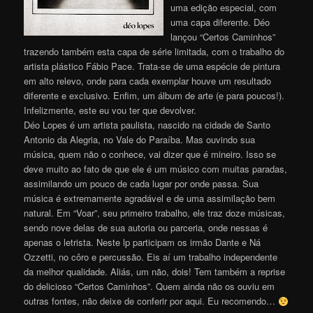
uma edição especial, com
uma capa diferente. Déo
lançou “Certos Caminhos”
trazendo também esta capa de série limitada, com o trabalho do
artista plástico Fábio Pace. Trata-se de uma espécie de pintura
em alto relevo, onde para cada exemplar houve um resultado
diferente e exclusivo. Enfim, um álbum de arte (e para poucos!).
Infelizmente, este eu vou ter que devolver.
Déo Lopes é um artista paulista, nascido na cidade de Santo
Antonio da Alegria, no Vale do Paraíba. Mas ouvindo sua
música, quem não o conhece, vai dizer que é mineiro. Isso se
deve muito ao fato de que ele é um músico com muitas paradas,
assimilando um pouco de cada lugar por onde passa. Sua
música é extremamente agradável e de uma assimilação bem
natural. Em “Voar”, seu primeiro trabalho, ele traz doze músicas,
sendo nove delas de sua autoria ou parceria, onde nessas é
apenas o letrista. Neste lp participam os irmão Dante e Ná
Ozzetti, no côro e percussão. Eis aí um trabalho independente
da melhor qualidade. Aliás, um não, dois! Tem também a reprise
do delicioso “Certos Caminhos”. Quem ainda não os ouviu em
outras fontes, não deixe de conferir por aqui. Eu recomendo…