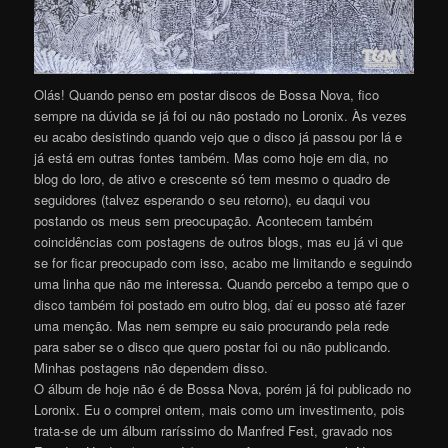
Olás! Quando penso em postar discos de Bossa Nova, fico
sempre na dúvida se já foi ou não postado no Loronix. Às vezes
eu acabo desistindo quando vejo que o disco já passou por lá e
já está em outras fontes também. Mas como hoje em dia, no
blog do loro, de ativo e crescente só tem mesmo o quadro de
seguidores (talvez esperando o seu retorno), eu daqui vou
postando os meus sem preocupação. Acontecem também
coincidências com postagens de outros blogs, mas eu já vi que
se for ficar preocupado com isso, acabo me limitando e seguindo
uma linha que não me interessa. Quando percebo a tempo que o
disco também foi postado em outro blog, daí eu posso até fazer
uma menção. Mas nem sempre eu saio procurando pela rede
para saber se o disco que quero postar foi ou não publicando.
Minhas postagens não dependem disso.
O álbum de hoje não é de Bossa Nova, porém já foi publicado no
Loronix. Eu o comprei ontem, mais como um investimento, pois
trata-se de um álbum raríssimo do Manfred Fest, gravado nos