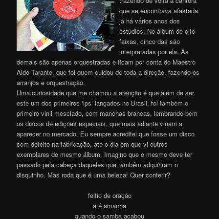
trazendo de volta a cantora
que se encontrava afastada
já há vários anos dos
estúdios. No álbum de oito
faixas, cinco das são
interpretadas por ela. As
demais são apenas orquestradas e ficam por conta do Maestro
Aldo Taranto, que foi quem cuidou de toda a direção, fazendo os
arranjos e orquestração.
Uma curiosidade que me chamou a atenção é que além de ser
este um dos primeiros ‘lps’ lançados no Brasil, foi também o
primeiro vinil mesclado, com manchas brancas, lembrando bem
os discos de edições especiais, que mais adiante viriam a
aparecer no mercado. Eu sempre acreditei que fosse um disco
com defeito na fabricação, até o dia em que vi outros
exemplares do mesmo álbum. Imagino que o mesmo deve ter
passado pela cabeça daqueles que também adquiriram o
disquinho. Mas roda que é uma beleza! Quer conferir?
feitio de oração
até amanhã
quando o samba acabou