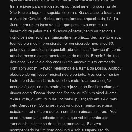
transferiu-se para o sudeste, vindo trabalhar em orquestras de
São Paulo e logo em seguida foi para o Rio de Janeiro tocar com
o Maestro Osvaldo Borba, em sua famosa orquestra da TV Rio.
Juarez era um músico versátil, que passeava com muita
desenvoltura pelos mais diversos gêneros, tanto os nacionais
como os internacionais, principalmente o jazz. Seu talento e sua
técnica eram de impressionar. Foi considerado, nos anos 60,
pela revista americana especializada em jazz, “Downbeat”, como
um dos cinco maiores saxofonistas do mundo. É mole? No final
dos anos 50 e início dos anos 60 ele andava muito entrosado
com Tom Jobim, Newton Mendonça e a turma da Bossa. Acabou
absorvendo um leque musical rico e variado. Mas como músico
instrumentista, ainda mais sendo saxofonista, sua atenção
naquela época, naturalmente era o jazz. Isso fica bem claro em
discos como “Bossa Nova nos States” ou “O inimitável Juarez”.
“Sua Excia, o Sax” foi o seu primeiro lp, lançado em 1961 pelo
selo Carroussel. Como seus outros discos, nunca teve uma
edição em cd e é com certeza um álbum ainda mais raro. Aqui
encontramos uma seleção musical que vai do samba aos
‘standards’, clássicos da música americana. Ele vem
acompanhado de um bom conjunto e sob a supervisão do