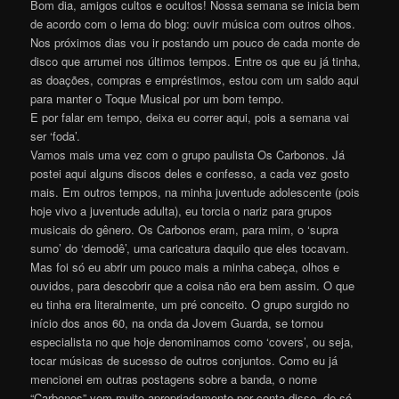
Bom dia, amigos cultos e ocultos! Nossa semana se inicia bem
de acordo com o lema do blog: ouvir música com outros olhos.
Nos próximos dias vou ir postando um pouco de cada monte de
disco que arrumei nos últimos tempos. Entre os que eu já tinha,
as doações, compras e empréstimos, estou com um saldo aqui
para manter o Toque Musical por um bom tempo.
E por falar em tempo, deixa eu correr aqui, pois a semana vai
ser ‘foda’.
Vamos mais uma vez com o grupo paulista Os Carbonos. Já
postei aqui alguns discos deles e confesso, a cada vez gosto
mais. Em outros tempos, na minha juventude adolescente (pois
hoje vivo a juventude adulta), eu torcia o nariz para grupos
musicais do gênero. Os Carbonos eram, para mim, o ‘supra
sumo’ do ‘demodê’, uma caricatura daquilo que eles tocavam.
Mas foi só eu abrir um pouco mais a minha cabeça, olhos e
ouvidos, para descobrir que a coisa não era bem assim. O que
eu tinha era literalmente, um pré conceito. O grupo surgido no
início dos anos 60, na onda da Jovem Guarda, se tornou
especialista no que hoje denominamos como ‘covers’, ou seja,
tocar músicas de sucesso de outros conjuntos. Como eu já
mencionei em outras postagens sobre a banda, o nome
“Carbonos” vem muito apropriadamente por conta disso, de só