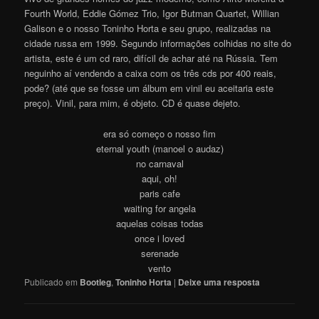
Fourth World, Eddie Gómez Trio, Igor Butman Quartet, Willian
Galison e o nosso Toninho Horta e seu grupo, realizadas na
cidade russa em 1999. Segundo informações colhidas no site do
artista, este é um cd raro, difícil de achar até na Rússia. Tem
neguinho aí vendendo a caixa com os três cds por 400 reais,
pode? (até que se fosse um álbum em vinil eu aceitaria este
preço). Vinil, para mim, é objeto. CD é quase dejeto.
era só começo o nosso fim
eternal youth (manoel o audaz)
no carnaval
aqui, oh!
paris cafe
waiting for angela
aquelas coisas todas
once i loved
serenade
vento
Publicado em
Bootleg
,
Toninho Horta
|
Deixe uma resposta