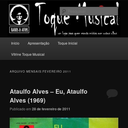
Pular
Pular
Um lugar para quem escuta música com outros olhos.
para
para
Pesqu
o
o
conteúdo
conteúdo
Toque Musical
principal
secundário
Menu
Início
Apresentação
Toque Inicial
principal
Vitrine Toque Musical
ARQUIVO MENSAIS:
FEVEREIRO 2011
Ataulfo Alves – Eu, Ataulfo
Alves (1969)
Publicado em
28 de fevereiro de 2011