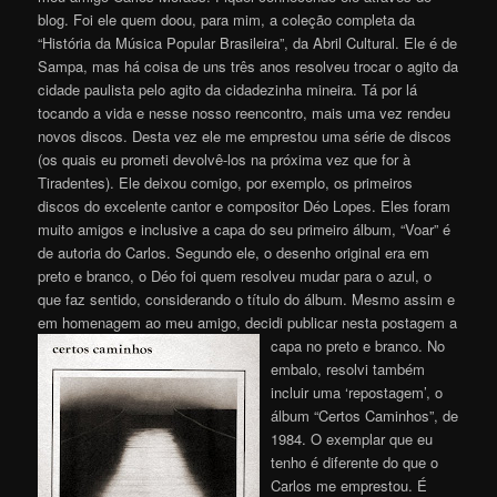
blog. Foi ele quem doou, para mim, a coleção completa da
“História da Música Popular Brasileira”, da Abril Cultural. Ele é de
Sampa, mas há coisa de uns três anos resolveu trocar o agito da
cidade paulista pelo agito da cidadezinha mineira. Tá por lá
tocando a vida e nesse nosso reencontro, mais uma vez rendeu
novos discos. Desta vez ele me emprestou uma série de discos
(os quais eu prometi devolvê-los na próxima vez que for à
Tiradentes). Ele deixou comigo, por exemplo, os primeiros
discos do excelente cantor e compositor Déo Lopes. Eles foram
muito amigos e inclusive a capa do seu primeiro álbum, “Voar” é
de autoria do Carlos. Segundo ele, o desenho original era em
preto e branco, o Déo foi quem resolveu mudar para o azul, o
que faz sentido, considerando o título do álbum. Mesmo assim e
em homenagem ao meu amigo, decidi publicar nesta postagem a
capa no preto e branco.
No
embalo, resolvi também
incluir uma ‘repostagem’, o
álbum “Certos Caminhos”, de
1984. O exemplar que eu
tenho é diferente do que o
Carlos me emprestou. É