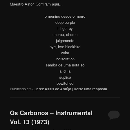
Maestro Astor. Confiram aqui…
o menino desce o morro
deep purple
t’ll get by
chorou, chorou
julgamento
bye, bye blackbird
volta
indiscretion
samba de uma nota só
al di lá
súplica
bewitched
Publicado em
Juarez Assis de Araújo
|
Deixe uma resposta
Os Carbonos – Instrumental
Vol. 13 (1973)