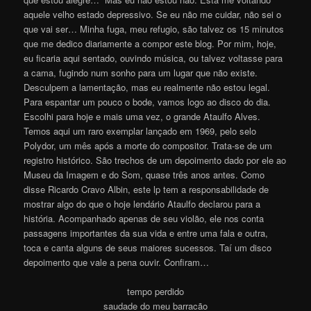
aquele velho estado depressivo. Se eu não me cuidar, não sei o
que vai ser… Minha fuga, meu refugio, são talvez os 15 minutos
que me dedico diariamente a compor este blog. Por mim, hoje,
eu ficaria aqui sentado, ouvindo música, ou talvez voltasse para
a cama, fugindo num sonho para um lugar que não existe.
Desculpem a lamentação, mas eu realmente não estou legal.
Para espantar um pouco o bode, vamos logo ao disco do dia.
Escolhi para hoje e mais uma vez, o grande Ataulfo Alves.
Temos aqui um raro exemplar lançado em 1969, pelo selo
Polydor, um mês após a morte do compositor. Trata-se de um
registro histórico. São trechos de um depoimento dado por ele ao
Museu da Imagem e do Som, quase três anos antes. Como
disse Ricardo Cravo Albin, este lp tem a responsabilidade de
mostrar algo do que o hoje lendário Ataulfo declarou para a
história. Acompanhado apenas de seu violão, ele nos conta
passagens importantes da sua vida e entre uma fala e outra,
toca e canta alguns de seus maiores sucessos. Taí um disco
depoimento que vale a pena ouvir. Confiram…
tempo perdido
saudade do meu barracão