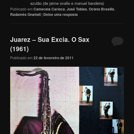
azulão (de jaime ovalle e manuel bandeira)
Publicado em
Camerata Carioca
,
José Tobias
,
Octeto Brasilis
,
Radamés Gnattali
|
Deixe uma resposta
Juarez – Sua Excia. O Sax
(1961)
Publicado em
22 de fevereiro de 2011