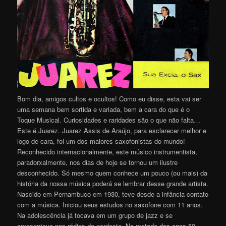
Bom dia, amigos cultos e ocultos! Como eu disse, esta vai ser
uma semana bem sortida e variada, bem a cara do que é o
Toque Musical. Curiosidades e raridades são o que não falta…
Este é Juarez. Juarez Assis de Araújo, para esclarecer melhor e
logo de cara, foi um dos maiores saxofonistas do mundo!
Reconhecido internacionalmente, este músico instrumentista,
paradorxalmente, nos dias de hoje se tornou um ilustre
desconhecido. Só mesmo quem conhece um pouco (ou mais) da
história da nossa música poderá se lembrar desse grande artista.
Nascido em Pernambuco em 1930, teve desde a infância contato
com a música. Iniciou seus estudos no saxofone com 11 anos.
Na adolescência já tocava em um grupo de jazz e se
apresentava nas rádios do nordeste. Na metade dos anos 50