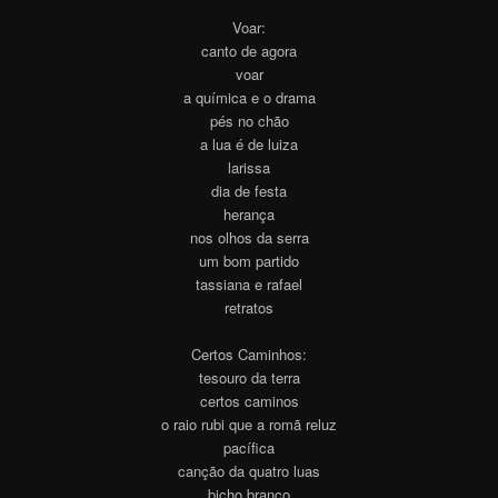
Voar:
canto de agora
voar
a química e o drama
pés no chão
a lua é de luiza
larissa
dia de festa
herança
nos olhos da serra
um bom partido
tassiana e rafael
retratos
Certos Caminhos:
tesouro da terra
certos caminos
o raio rubi que a romã reluz
pacífica
canção da quatro luas
bicho branco