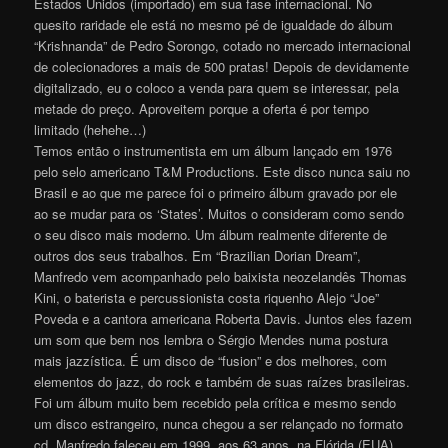
Estados Unidos (importado) em sua fase internacional. No
quesito raridade ele está no mesmo pé de igualdade do álbum
“Krishnanda” de Pedro Sorongo, cotado no mercado internacional
de colecionadores a mais de 500 pratas! Depois de devidamente
digitalizado, eu o coloco a venda para quem se interessar, pela
metade do preço. Aproveitem porque a oferta é por tempo
limitado (hehehe…)
Temos então o instrumentista em um álbum lançado em 1976
pelo selo americano T&M Productions. Este disco nunca saiu no
Brasil e ao que me parece foi o primeiro álbum gravado por ele
ao se mudar para os ‘States’. Muitos o consideram como sendo
o seu disco mais moderno. Um álbum realmente diferente de
outros dos seus trabalhos. Em “Brazilian Dorian Dream”,
Manfredo vem acompanhado pelo baixista neozelandês Thomas
Kini, o baterista e percussionista costa riquenho Alejo “Joe”
Poveda e a cantora americana Roberta Davis. Juntos eles fazem
um som que bem nos lembra o Sérgio Mendes numa postura
mais jazzística. É um disco de “fusion” e dos melhores, com
elementos do jazz, do rock e também de suas raízes brasileiras.
Foi um álbum muito bem recebido pela crítica e mesmo sendo
um disco estrangeiro, nunca chegou a ser relançado no formato
cd. Manfredo faleceu em 1999, aos 63 anos, na Flórida (EUA).