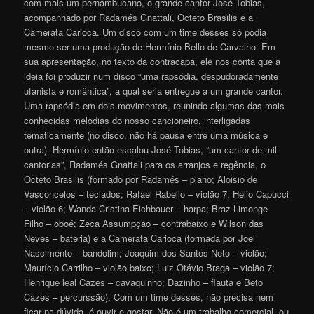
com mais um pernambucano, o grande cantor José Tobias,
acompanhado por Radamés Gnattali, Octeto Brasilis e a
Camerata Carioca. Um disco com um time desses só podia
mesmo ser uma produção de Hermínio Bello de Carvalho. Em
sua apresentação, no texto da contracapa, ele nos conta que a
ideia foi produzir num disco “uma rapsódia, despudoradamente
ufanista e romântica”, a qual seria entregue a um grande cantor.
Uma rapsódia em dois movimentos, reunindo algumas das mais
conhecidas melodias do nosso cancioneiro, interligadas
tematicamente (no disco, não há pausa entre uma música e
outra). Hermínio então escalou José Tobias, “um cantor de mil
cantorias”, Radamés Gnattali para os arranjos e regência, o
Octeto Brasilis (formado por Radamés – piano; Aloisio de
Vasconcelos – teclados; Rafael Rabello – violão 7; Helio Capucci
– violão 6; Wanda Cristina Eichbauer – harpa; Braz Limonge
Filho – oboé; Zeca Assumpção – contrabaixo e Wilson das
Neves – bateria) e a Camerata Carioca (formada por Joel
Nascimento – bandolim; Joaquim dos Santos Neto – violão;
Maurício Carrilho – violão baixo; Luiz Otávio Braga – violão 7;
Henrique leal Cazes – cavaquinho; Dazinho – flauta e Beto
Cazes – percurssão). Com um time desses, não precisa nem
ficar na dúvida, é ouvir e gostar. Não é um trabalho comercial, ou