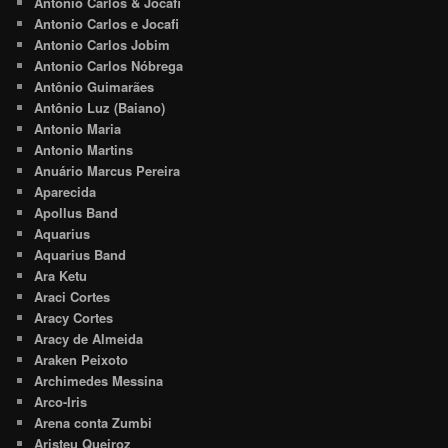
Antonio Carlos & Jocafi
Antonio Carlos e Jocafi
Antonio Carlos Jobim
Antonio Carlos Nóbrega
Antônio Guimarães
Antônio Luz (Baiano)
Antonio Maria
Antonio Martins
Anuário Marcus Pereira
Aparecida
Apollus Band
Aquarius
Aquarius Band
Ara Ketu
Araci Cortes
Aracy Cortes
Aracy de Almeida
Araken Peixoto
Archimedes Messina
Arco-Iris
Arena conta Zumbi
Aristeu Queiroz