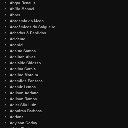
Abgar Renault
Abílio Manoel
Abner
Academia do Medo
Acadêmicos do Salgueiro
Achados & Perdidos
Acidente
Acordel
Adauto Santos
Adeilton Alves
Adelaide Chiozzo
Adelina Garcia
Adelino Moreira
Ademilde Fonseca
Ademir Lemos
Adilson Adriano
Adilson Ramos
Adler São Luiz
Adoniran Barbosa
Adriana
Adylson Godoy