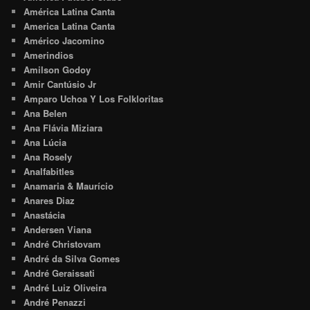
América Latina Canta
America Latina Canta
Américo Jacomino
Amerindios
Amilson Godoy
Amir Cantúsio Jr
Amparo Uchoa Y Los Folkloritas
Ana Belen
Ana Flávia Miziara
Ana Lúcia
Ana Rosely
Analfabitles
Anamaria & Maurício
Anares Diaz
Anastácia
Andersen Viana
André Christovam
André da Silva Gomes
André Geraissati
André Luiz Oliveira
André Penazzi