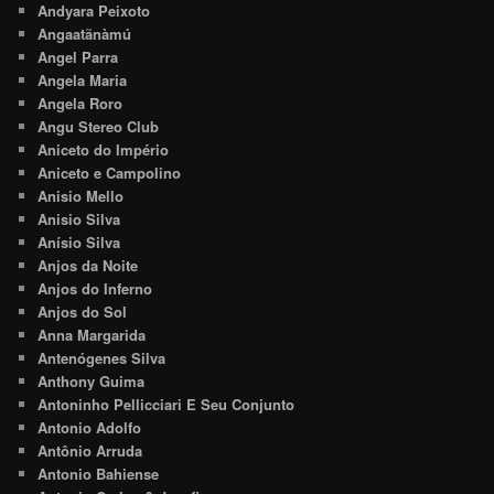
Andyara Peixoto
Angaatãnàmú
Angel Parra
Angela Maria
Angela Roro
Angu Stereo Club
Aniceto do Império
Aniceto e Campolino
Anisio Mello
Anisio Silva
Anísio Silva
Anjos da Noite
Anjos do Inferno
Anjos do Sol
Anna Margarida
Antenógenes Silva
Anthony Guima
Antoninho Pellicciari E Seu Conjunto
Antonio Adolfo
Antônio Arruda
Antonio Bahiense