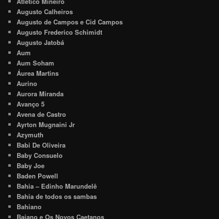
Atlético Mineiro
Augusto Calheiros
Augusto de Campos e Cid Campos
Augusto Frederico Schimidt
Augusto Jatobá
Aum
Aum Soham
Áurea Martins
Aurino
Aurora Miranda
Avanço 5
Avena de Castro
Ayrton Mugnaini Jr
Azymuth
Babi De Oliveira
Baby Consuelo
Baby Joe
Baden Powell
Bahia – Edinho Marundelê
Bahia de todos os sambas
Bahiano
Baiano e Os Novos Caetanos