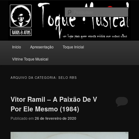
Pular
Pular
Um lugar para quem escuta música com outros olhos.
para
para
Pesqu
o
o
conteúdo
conteúdo
Toque Musical
principal
secundário
Menu
Início
Apresentação
Toque Inicial
principal
Vitrine Toque Musical
ARQUIVO DA CATEGORIA:
SELO RBS
Vitor Ramil – A Paixão De V
Por Ele Mesmo (1984)
Publicado em
26 de fevereiro de 2020