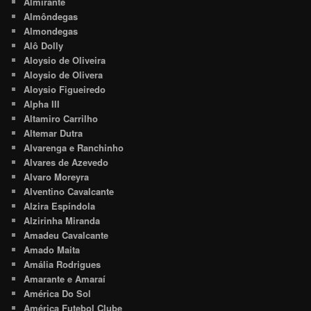
Almirante
Almôndegas
Almondegas
Alô Dolly
Aloysio de Oliveira
Aloysio de Olivera
Aloysio Figueiredo
Alpha III
Altamiro Carrilho
Altemar Dutra
Alvarenga e Ranchinho
Alvares de Azevedo
Alvaro Moreyra
Alventino Cavalcante
Alzira Espíndola
Alzirinha Miranda
Amadeu Cavalcante
Amado Maita
Amália Rodrigues
Amarante e Amaraí
América Do Sol
América Futebol Clube