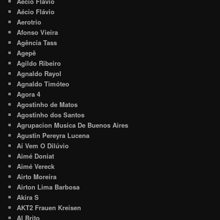
Aécio Flavio
Aécio Flávio
Aerotrio
Afonso Vieira
Agência Tass
Agepê
Agildo Ribeiro
Agnaldo Rayol
Agnaldo Timóteo
Agora 4
Agostinho de Matos
Agostinho dos Santos
Agrupacion Musica De Buenos Aires
Agustin Pereyra Lucena
Aí Vem O Dilúvio
Aimé Doniat
Aimé Vereck
Airto Moreira
Airton Lima Barbosa
Akira S
AKT2 Frauen Kreisen
Al Brito