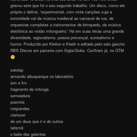
gravou este que foi o seu segundo trabalho. Um disco, como ele
próprio o define, “experimental, com vinte canções cuja a
sonoridade vai da música medieval ao carnaval de rua, de
orquestras completas a instrumentos de brinquedo, da música
eletrônica ao violão milongueiro.” Há em suas letras uma grande
diversidade, regionalismo, poesia provençal, surrealismo e
humor. Produzido por Kleiton e Kledir e editado pelo selo gaúcho
RBS Discos em parceria com Sigla/Globo. Confiram já, no GTM
satolep
armando albuquerque no laboratório
sim e fim
fragmento de milonga
semeadura
poemita
noigrandes
clarisser
de um deus que ri e de outros
talismã
o baile das galentes