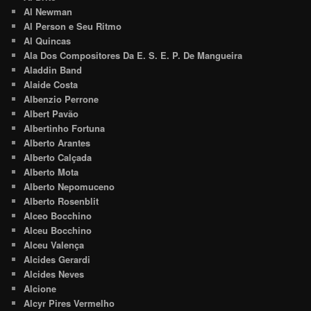
Al Newman
Al Person e Seu Ritmo
Al Quincas
Ala Dos Compositores Da E. S. E. P. De Mangueira
Aladdin Band
Alaide Costa
Albenzio Perrone
Albert Pavão
Albertinho Fortuna
Alberto Arantes
Alberto Calçada
Alberto Mota
Alberto Nepomuceno
Alberto Rosenblit
Alceo Bocchino
Alceu Bocchino
Alceu Valença
Alcides Gerardi
Alcides Neves
Alcione
Alcyr Pires Vermelho