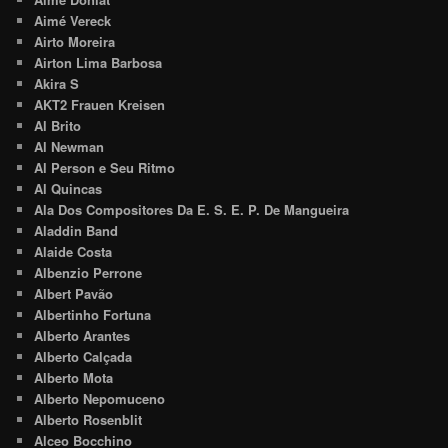
Aimé Vereck
Airto Moreira
Airton Lima Barbosa
Akira S
AKT2 Frauen Kreisen
Al Brito
Al Newman
Al Person e Seu Ritmo
Al Quincas
Ala Dos Compositores Da E. S. E. P. De Mangueira
Aladdin Band
Alaide Costa
Albenzio Perrone
Albert Pavão
Albertinho Fortuna
Alberto Arantes
Alberto Calçada
Alberto Mota
Alberto Nepomuceno
Alberto Rosenblit
Alceo Bocchino