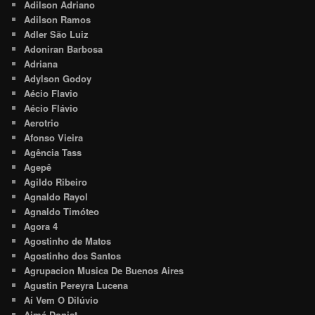
Adilson Adriano
Adilson Ramos
Adler São Luiz
Adoniran Barbosa
Adriana
Adylson Godoy
Aécio Flavio
Aécio Flávio
Aerotrio
Afonso Vieira
Agência Tass
Agepê
Agildo Ribeiro
Agnaldo Rayol
Agnaldo Timóteo
Agora 4
Agostinho de Matos
Agostinho dos Santos
Agrupacion Musica De Buenos Aires
Agustin Pereyra Lucena
Aí Vem O Dilúvio
Aimé Doniat