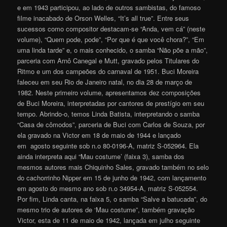
e em 1943 participou, ao lado de outros sambistas, do famoso
filme inacabado de Orson Welles, “It’s all true”. Entre seus
sucessos como compositor destacam-se “Anda, vem cá” (neste
volume), “Quem pode, pode”, “Por que é que você chora?”, “Em
uma linda tarde” e, o mais conhecido, o samba “Não põe a mão”,
parceria com Arnô Canegal e Mutt, gravado pelos Titulares do
Ritmo e um dos campeões do carnaval de 1951. Buci Moreira
faleceu em seu Rio de Janeiro natal, no dia 28 de março de
1982. Neste primeiro volume, apresentamos dez composições
de Buci Moreira, interpretadas por cantores de prestígio em seu
tempo. Abrindo-o, temos Linda Batista, interpretando o samba
“Casa de cômodos”, parceria de Buci com Carlos de Souza, por
ela gravado na Victor em 18 de maio de 1944 e lançado
em agosto seguinte sob n.o 80-0196-A, matriz S-052964. Ela
ainda interpreta aqui “Mau costume’ (faixa 3), samba dos
mesmos autores mais Chiquinho Sales, gravado também no selo
do cachorrinho Nipper em 15 de junho de 1942, com lançamento
em agosto do mesmo ano sob n.o 34954-A, matriz S-052554.
Por fim, Linda canta, na faixa 5, o samba “Salve a batucada”, do
mesmo trio de autores de ‘Mau costume”, também gravação
Victor, esta de 11 de maio de 1942, lançada em julho seguinte