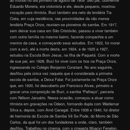
ao mundo no dia primeiro de agosto de 1909. Seu pai, Guilherme
Eduardo Moreira, era violonista e ele, desde pequeno, mostrou
vocação para ritmista. Buci também era neto da lendária Tia
Ciata, em cuja residência, nas proximidades da não menos
lendária Praça Onze, reuniam-se pioneiros do samba. Em 1917,
sem deixar sua casa em São Cristóvão, passou a viver também
com outra família no mesmo bairro, fazendo companhia a um
menino da casa, e começando seus estudos. Em 1922, foi morar
com a avó, até a morte desta, em 1924, e de 1925 a 1927,
estudou na Escola Bom Jesus, na Ilha de Paquetá. Com a morte
de sue pai, em 1928, Buci foi viver com os tios na Praça Onze,
ingressando no Colégio Benjamin Constant. No ano seguinte,
desfilou pela única vez naquela que é considerada a primeira
escola de samba, a Deixa Falar. Foi justamente na Praça Onze
que, em 1930, foi descoberto por Francisco Alves, primeiro a
gravar uma composição de Buci, o samba “Palhaço”, parceria
com Nélson Januário. Nessa ocasião, começou a atuar como
ritmista em gravações na Odeon, formando dupla com Waldemar
Silva e, depois, com Arnô Canegal. Entre 1936 e 1940, foi diretor
de harmonia da Escola de Samba Vê Se Pode, do Morro de São
Carlos, da qual foi um dos fundadores e onde, claro, também
desfilou. Trabalhou no cinema, com o cineasta Moacyr Fenelon,