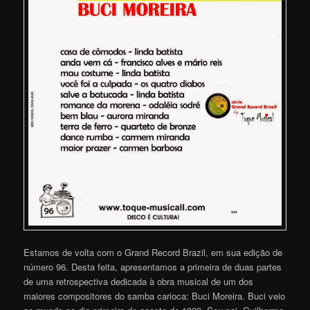
Estamos de volta com o Grand Record Brazil, em sua edição de
número 96. Desta feita, apresentamos a primeira de duas partes
de uma retrospectiva dedicada à obra musical de um dos
maiores compositores do samba carioca: Buci Moreira. Buci veio