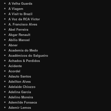
A Velha Guarda
A Viagem
A Visit to Brazil
A Voz da RCA Victor
A. Francisco Alves
Abel Ferreira
Abgar Renault
Abílio Manoel
Abner
Academia do Medo
Acadêmicos do Salgueiro
Achados & Perdidos
Acidente
Acordel
Adauto Santos
Adeilton Alves
Adelaide Chiozzo
Adelina Garcia
Adelino Moreira
Ademilde Fonseca
Ademir Lemos