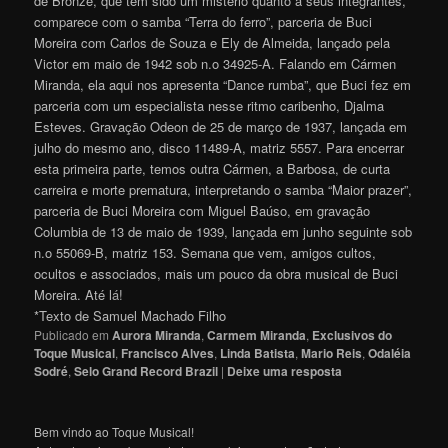
de Bronze, que tem sido um mistério quanto a seus integrantes,
comparece com o samba “Terra do ferro”, parceria de Buci
Moreira com Carlos de Souza e Ely de Almeida, lançado pela
Victor em maio de 1942 sob n.o 34925-A. Falando em Cármen
Miranda, ela aqui nos apresenta “Dance rumba”, que Buci fez em
parceria com um especialista nesse ritmo caribenho, Djalma
Esteves. Gravação Odeon de 25 de março de 1937, lançada em
julho do mesmo ano, disco 11489-A, matriz 5557. Para encerrar
esta primeira parte, temos outra Cármen, a Barbosa, de curta
carreira e morte prematura, interpretando o samba “Maior prazer”,
parceria de Buci Moreira com Miguel Baúso, em gravação
Columbia de 13 de maio de 1939, lançada em junho seguinte sob
n.o 55069-B, matriz 153. Semana que vem, amigos cultos,
ocultos e associados, mais um pouco da obra musical de Buci
Moreira. Até l
á
!
*Texto de Samuel Machado Filho
Publicado em
Aurora Miranda
,
Carmem Miranda
,
Exclusivos do
Toque Musical
,
Francisco Alves
,
Linda Batista
,
Mario Reis
,
Odaléia
Sodré
,
Selo Grand Record Brazil
|
Deixe uma resposta
Bem vindo ao Toque Musical!