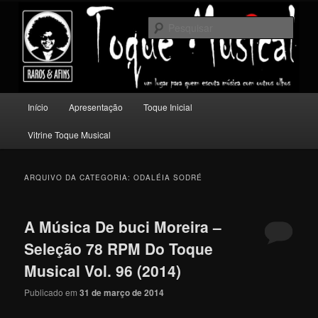
Pular
Pular
Um lugar para quem escuta música com outros olhos.
para
para
Pesqu
o
o
conteúdo
conteúdo
Toque Musical
principal
secundário
Menu
Início
Apresentação
Toque Inicial
principal
Vitrine Toque Musical
ARQUIVO DA CATEGORIA:
ODALÉIA SODRÉ
A Música De buci Moreira –
Seleção 78 RPM Do Toque
Musical Vol. 96 (2014)
Publicado em
31 de março de 2014