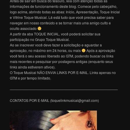
Antes de sair em busca do tesouro, leia com atenção todas as
informações de funcionamento deste blog. Comece pelo cabeçalho,
logo acima, abrindo todas as abas: Início, Apresentação, Toque Inicial
e Vitrine Toque Musical. Lá está tudo que você precisa saber para
navegar em nosso conteúdo e se tornar mais uma amigo culto e
oculto associado
A partir da aba TOQUE INICIAL, você poderá solicitar sua
participação no Grupo Toque Musical.
Ao se inscrever você deve fazer a solicitação e aguardar a
aprovação, no máximo em 24 horas, ou mais
Após a aprovação
você terá o seu acesso liberado ao GTM, podendo buscar os links
mais recentes e pesquisar por postagens antigas (enquanto seus
links ainda estiverem ativos).
O Toque Musical NÃO ENVIA LINKS POR E-MAIL. Links apenas no
GTM e por tempo limitado.
———————————————————————————————
CONTATOS POR E-MAIL (toquelinkmusical@gmail.com)