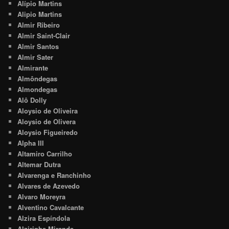
Alípio Martins
Alipio Martins
Almir Ribeiro
Almir Saint-Clair
Almir Santos
Almir Sater
Almirante
Almôndegas
Almondegas
Alô Dolly
Aloysio de Oliveira
Aloysio de Olivera
Aloysio Figueiredo
Alpha III
Altamiro Carrilho
Altemar Dutra
Alvarenga e Ranchinho
Alvares de Azevedo
Alvaro Moreyra
Alventino Cavalcante
Alzira Espíndola
Alzirinha Miranda