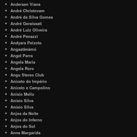
Andersen Viana
André Christovam
André da Silva Gomes
André Geraissati
André Luiz Oliveira
André Penazzi
Andyara Peixoto
Angaatãnàmú
Angel Parra
Angela Maria
Angela Roro
Angu Stereo Club
Aniceto do Império
Aniceto e Campolino
Anisio Mello
Anisio Silva
Anísio Silva
Anjos da Noite
Anjos do Inferno
Anjos do Sol
Anna Margarida