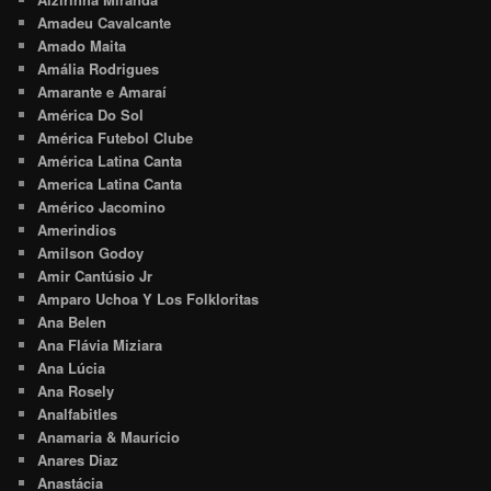
Amadeu Cavalcante
Amado Maita
Amália Rodrigues
Amarante e Amaraí
América Do Sol
América Futebol Clube
América Latina Canta
America Latina Canta
Américo Jacomino
Amerindios
Amilson Godoy
Amir Cantúsio Jr
Amparo Uchoa Y Los Folkloritas
Ana Belen
Ana Flávia Miziara
Ana Lúcia
Ana Rosely
Analfabitles
Anamaria & Maurício
Anares Diaz
Anastácia