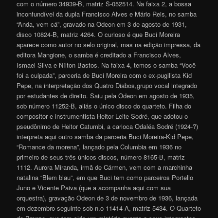
com o número 34939-B, matriz S-052514. Na faixa 2, a bossa
inconfundível da dupla Francisco Alves e Mário Reis, no samba
“Anda, vem cá”, gravado na Odeon em 3 de agosto de 1931,
disco 10824-B, matriz 4264. O curioso é que Buci Moreira
aparece como autor no selo original, mas na edição impressa, da
editora Mangione, o samba é creditado a Francisco Alves,
Ismael Silva e Nílton Bastos. Na faixa 4, temos o samba “Você
foi a culpada”, parceria de Buci Moreira com o ex-pugilista Kid
Pepe, na interpretação dos Quatro Diabos,grupo vocal integrado
por estudantes de direito. Saiu pela Odeon em agosto de 1935,
sob número 11252-B, aliás o único disco do quarteto. Filha do
compositor e instrumentista Heitor Leite Sodré, que adotou o
pseudônimo de Heitor Catumbi, a carioca Odaléa Sodré (1924-?)
interpreta aqui outro samba da parceria Buci Moreira-Kid Pepe,
“Romance da morena”, lançado pela Columbia em 1936 no
primeiro de seus três únicos discos, número 8165-B, matriz
1112. Aurora Miranda, irmã de Cármen, vem com a marchinha
natalina “Blem blau”, em que Buci tem como parceiros Portello
Juno e Vicente Paiva (que a acompanha aqui com sua
orquestra), gravação Odeon de 3 de novembro de 1936, lançada
em dezembro seguinte sob n.o 11414-A, matriz 5434. O Quarteto