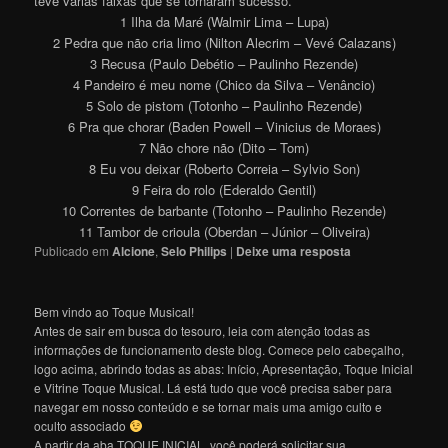
teve várias faixas que se tornaram sucesso.
1 Ilha da Maré (Walmir Lima – Lupa)
2 Pedra que não cria limo (Nilton Alecrim – Vevé Calazans)
3 Recusa (Paulo Debétio – Paulinho Rezende)
4 Pandeiro é meu nome (Chico da Silva – Venâncio)
5 Solo de pistom (Totonho – Paulinho Rezende)
6 Pra que chorar (Baden Powell – Vinicius de Moraes)
7 Não chore não (Dito – Tom)
8 Eu vou deixar (Roberto Correia – Sylvio Son)
9 Feira do rolo (Ederaldo Gentil)
10 Correntes de barbante (Totonho – Paulinho Rezende)
11 Tambor de crioula (Oberdan – Júnior – Oliveira)
Publicado em
Alcione
,
Selo Philips
|
Deixe uma resposta
Bem vindo ao Toque Musical!
Antes de sair em busca do tesouro, leia com atenção todas as
informações de funcionamento deste blog. Comece pelo cabeçalho,
logo acima, abrindo todas as abas: Início, Apresentação, Toque Inicial
e Vitrine Toque Musical. Lá está tudo que você precisa saber para
navegar em nosso conteúdo e se tornar mais uma amigo culto e
oculto associado
A partir da aba TOQUE INICIAL, você poderá solicitar sua