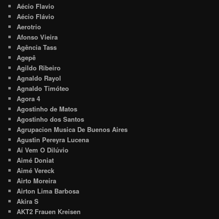
Aécio Flavio
Aécio Flávio
Aerotrio
Afonso Vieira
Agência Tass
Agepê
Agildo Ribeiro
Agnaldo Rayol
Agnaldo Timóteo
Agora 4
Agostinho de Matos
Agostinho dos Santos
Agrupacion Musica De Buenos Aires
Agustin Pereyra Lucena
Aí Vem O Dilúvio
Aimé Doniat
Aimé Vereck
Airto Moreira
Airton Lima Barbosa
Akira S
AKT2 Frauen Kreisen