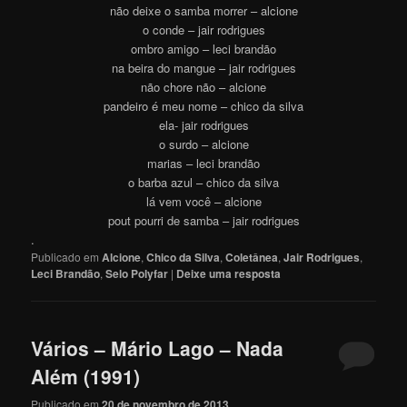
não deixe o samba morrer – alcione
o conde – jair rodrigues
ombro amigo – leci brandão
na beira do mangue – jair rodrigues
não chore não – alcione
pandeiro é meu nome – chico da silva
ela- jair rodrigues
o surdo – alcione
marias – leci brandão
o barba azul – chico da silva
lá vem você – alcione
pout pourri de samba – jair rodrigues
.
Publicado em
Alcione
,
Chico da Silva
,
Coletânea
,
Jair Rodrigues
,
Leci Brandão
,
Selo Polyfar
|
Deixe uma resposta
Vários – Mário Lago – Nada
Além (1991)
Publicado em
20 de novembro de 2013