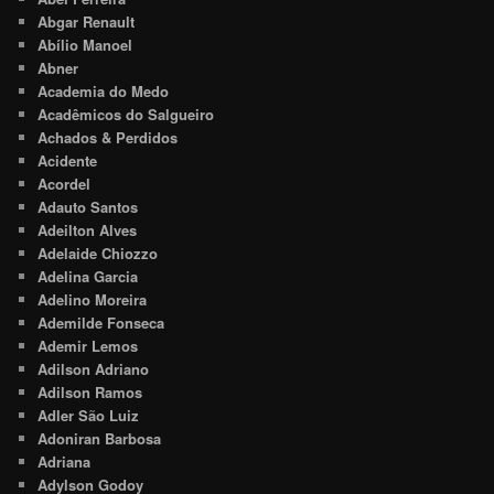
Abgar Renault
Abílio Manoel
Abner
Academia do Medo
Acadêmicos do Salgueiro
Achados & Perdidos
Acidente
Acordel
Adauto Santos
Adeilton Alves
Adelaide Chiozzo
Adelina Garcia
Adelino Moreira
Ademilde Fonseca
Ademir Lemos
Adilson Adriano
Adilson Ramos
Adler São Luiz
Adoniran Barbosa
Adriana
Adylson Godoy