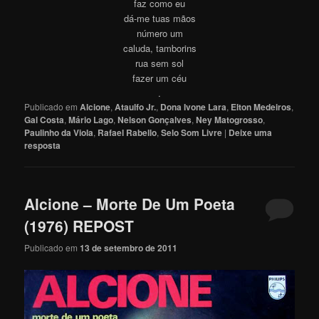
faz como eu
dá-me tuas mãos
número um
caluda, tamborins
rua sem sol
fazer um céu
.
Publicado em
Alcione
,
Ataulfo Jr.
,
Dona Ivone Lara
,
Elton Medeiros
,
Gal Costa
,
Mário Lago
,
Nelson Gonçalves
,
Ney Matogrosso
,
Paulinho da Viola
,
Rafael Rabello
,
Selo Som Livre
|
Deixe uma
resposta
Alcione – Morte De Um Poeta
(1976) REPOST
Publicado em
13 de setembro de 2011