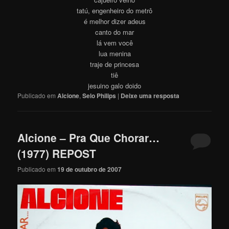
tatú, engenheiro do metrô
é melhor dizer adeus
canto do mar
lá vem você
lua menina
traje de princesa
tiê
jesuino galo doido
Publicado em
Alcione
,
Selo Philips
|
Deixe uma resposta
Alcione – Pra Que Chorar…
(1977) REPOST
Publicado em
19 de outubro de 2007