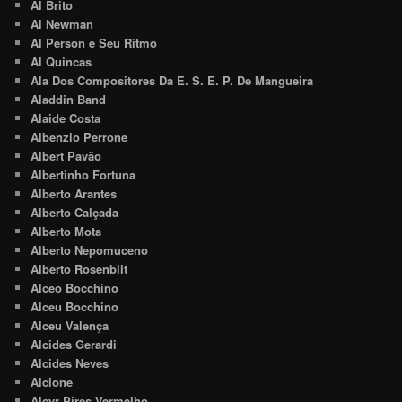
Al Brito
Al Newman
Al Person e Seu Ritmo
Al Quincas
Ala Dos Compositores Da E. S. E. P. De Mangueira
Aladdin Band
Alaide Costa
Albenzio Perrone
Albert Pavão
Albertinho Fortuna
Alberto Arantes
Alberto Calçada
Alberto Mota
Alberto Nepomuceno
Alberto Rosenblit
Alceo Bocchino
Alceu Bocchino
Alceu Valença
Alcides Gerardi
Alcides Neves
Alcione
Alcyr Pires Vermelho