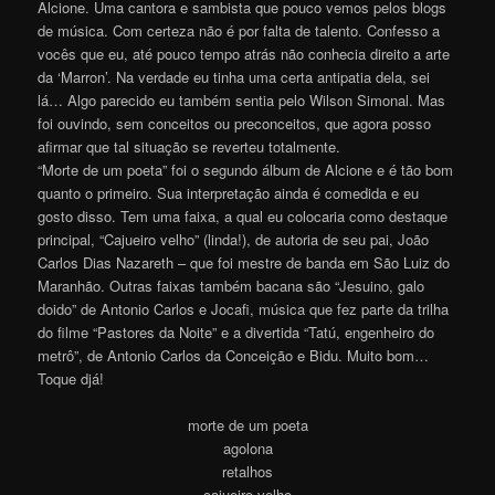
Alcione. Uma cantora e sambista que pouco vemos pelos blogs
de música. Com certeza não é por falta de talento. Confesso a
vocês que eu, até pouco tempo atrás não conhecia direito a arte
da ‘Marron’. Na verdade eu tinha uma certa antipatia dela, sei
lá… Algo parecido eu também sentia pelo Wilson Simonal. Mas
foi ouvindo, sem conceitos ou preconceitos, que agora posso
afirmar que tal situação se reverteu totalmente.
“Morte de um poeta” foi o segundo álbum de Alcione e é tão bom
quanto o primeiro. Sua interpretação ainda é comedida e eu
gosto disso. Tem uma faixa, a qual eu colocaria como destaque
principal, “Cajueiro velho” (linda!), de autoria de seu pai, João
Carlos Dias Nazareth – que foi mestre de banda em São Luiz do
Maranhão. Outras faixas também bacana são “Jesuino, galo
doido” de Antonio Carlos e Jocafi, música que fez parte da trilha
do filme “Pastores da Noite” e a divertida “Tatú, engenheiro do
metrô”, de Antonio Carlos da Conceição e Bidu. Muito bom…
Toque djá!
morte de um poeta
agolona
retalhos
cajueiro velho