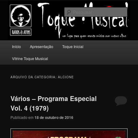
Pular
Pular
Um lugar para quem escuta música com outros olhos.
para
para
Pesqu
o
o
conteúdo
conteúdo
Toque Musical
principal
secundário
Menu
Início
Apresentação
Toque Inicial
principal
Vitrine Toque Musical
ARQUIVO DA CATEGORIA:
ALCIONE
Vários – Programa Especial
Vol. 4 (1979)
Publicado em
18 de outubro de 2016