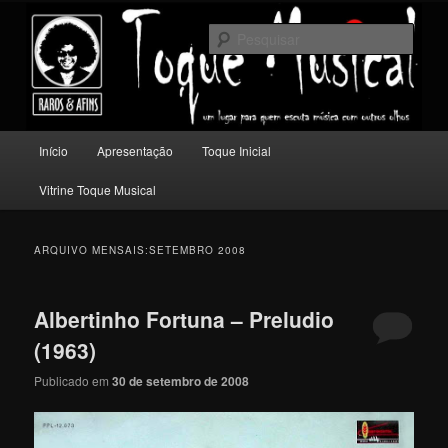
Pular
Pular
Um lugar para quem escuta música com outros olhos.
para
para
Pesqu
o
o
conteúdo
conteúdo
Toque Musical
principal
secundário
Menu
Início
Apresentação
Toque Inicial
principal
Vitrine Toque Musical
ARQUIVO MENSAIS:
SETEMBRO 2008
Albertinho Fortuna – Preludio
(1963)
Publicado em
30 de setembro de 2008