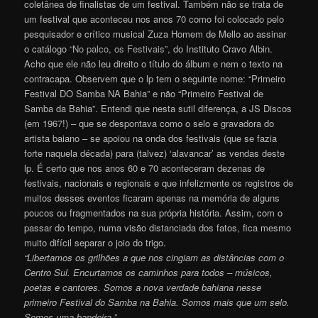
coletânea de finalistas de um festival. Também não se trata de
um festival que aconteceu nos anos 70 como foi colocado pelo
pesquisador e crítico musical Zuza Homem de Mello ao assinar
o catálogo
“No palco, os Festivais”
, do Instituto Cravo Albin.
Acho que ele não leu direito o título do álbum e nem o texto na
contracapa. Observem que o lp tem o seguinte nome: “Primeiro
Festival DO Samba NA Bahia” e não “Primeiro Festival de
Samba da Bahia”. Entendi que nesta sutil diferença, a JS Discos
(em 1967!) – que se despontava como o selo e gravadora do
artista baiano – se apoiou na onda dos festivais (que se fazia
forte naquela década) para (talvez) ‘alavancar’ as vendas deste
lp. É certo que nos anos 60 e 70 aconteceram dezenas de
festivais, nacionais e regionais e que infelizmente os registros de
muitos desses eventos ficaram apenas na memória de alguns
poucos ou fragmentados na sua própria história. Assim, com o
passar do tempo, numa visão distanciada dos fatos, fica mesmo
muito difícil separar o joio do trigo.
“Libertamos os grilhões a que nos cingiam as distâncias com o
Centro Sul. Encurtamos os caminhos para todos – músicos,
poetas e cantores. Somos a nova verdade bahiana nesse
primeiro Festival do Samba na Bahia. Somos mais que um selo.
Somos uma bandeira.”