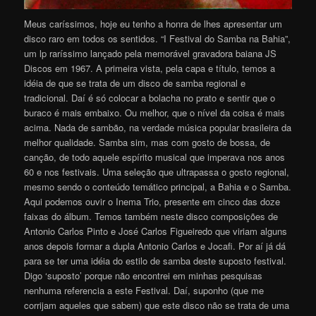
Meus caríssimos, hoje eu tenho a honra de lhes apresentar um
disco raro em todos os sentidos. “I Festival do Samba na Bahia”,
um lp raríssimo lançado pela memorável gravadora baiana JS
Discos em 1967. A primeira vista, pela capa e título, temos a
idéia de que se trata de um disco de samba regional e
tradicional. Daí é só colocar a bolacha no prato e sentir que o
buraco é mais embaixo. Ou melhor, que o nível da coisa é mais
acima. Nada de sambão, na verdade música popular brasileira da
melhor qualidade. Samba sim, mas com gosto de bossa, de
canção, de todo aquele espírito musical que imperava nos anos
60 e nos festivais. Uma seleção que ultrapassa o gosto regional,
mesmo sendo o conteúdo temático principal, a Bahia e o Samba.
Aqui podemos ouvir o Inema Trio, presente em cinco das doze
faixas do álbum. Temos também neste disco composições de
Antonio Carlos Pinto e José Carlos Figueiredo que viriam alguns
anos depois formar a dupla Antonio Carlos e Jocafi. Por aí já dá
para se ter uma idéia do estilo de samba deste suposto festival.
Digo ‘suposto’ porque não encontrei em minhas pesquisas
nenhuma referencia a este Festival. Daí, suponho (que me
corrijam aqueles que sabem) que este disco não se trata de uma