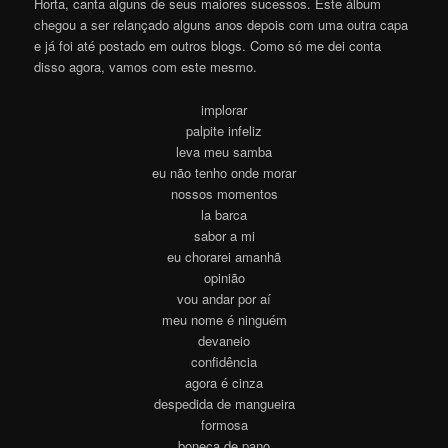
Horta, canta alguns de seus maiores sucessos. Este álbum
chegou a ser relançado alguns anos depois com uma outra capa
e já foi até postado em outros blogs. Como só me dei conta
disso agora, vamos com este mesmo.
implorar
palpite infeliz
leva meu samba
eu não tenho onde morar
nossos momentos
la barca
sabor a mi
eu chorarei amanhã
opinião
vou andar por aí
meu nome é ninguém
devaneio
confidência
agora é cinza
despedida de mangueira
formosa
boneca de pano