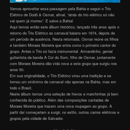
Vamos aproveitar essa passagem pela Bahia e seguir o Trio
Elétrico de Dodô & Osmar, afinal, “atrás do trio elétrico só não
vai quem já morreu”. E salve a Bahia!
Aqui temos então este álbum histórico, lançado três anos após o
retorno do Trio Elétrico ao carnaval baiano em 1974, depois de
um período de ausência. Nesta retomada, Osmar reúne os filhos
e também Moraes Moreira que entra como o primeiro cantor do
grupo. Antes o Trio só fazia instrumental. Armandinho, genial
guitarrista da banda A Cor do Som, filho de Osmar, juntamente
com Moraes Moreira dão vida nova a este grupo que surgiu nos
anos 50.
Em sua originalidade, o Trio Elétrico virou uma tradição e se
tornou um sinônimo de carnaval não apenas na Bahia, mas em
todo o Brasil.
Neste álbum temos uma seleção de frevos e marchinhas já bem
conhecida do público. Além das composições cantadas de
Moraes Moreira que trazem uma nova roupagem ao grupo. A
partir daí começariam a surgir, no estilo, outros carros elétricos e
grupos pela cidade de Salvador.