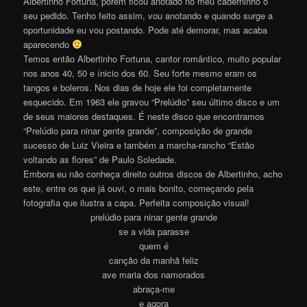
Albertinho Fortuna, porém ficou anotado no meu caderninho o
seu pedido. Tenho feito assim, vou anotando e quando surge a
oportunidade eu vou postando. Pode até demorar, mas acaba
aparecendo
Temos então Albertinho Fortuna, cantor romântico, muito popular
nos anos 40, 50 e ínicio dos 60. Seu forte mesmo eram os
tangos e boleros. Nos dias de hoje ele foi completamente
esquecido. Em 1963 ele gravou “Prelúdio” seu último disco e um
de seus maiores destaques. É neste disco que encontramos
“Prelúdio para ninar gente grande”, composição de grande
sucesso de Luiz Vieira e também a marcha-rancho “Estão
voltando as flores” de Paulo Soledade.
Embora eu não conheça direito outros discos de Albertinho, acho
este, entre os que já ouvi, o mais bonito, começando pela
fotografia que ilustra a capa. Perfeita composição visual!
prelúdio para ninar gente grande
se a vida parasse
quem é
canção da manhã feliz
ave maria dos namorados
abraça-me
e agora