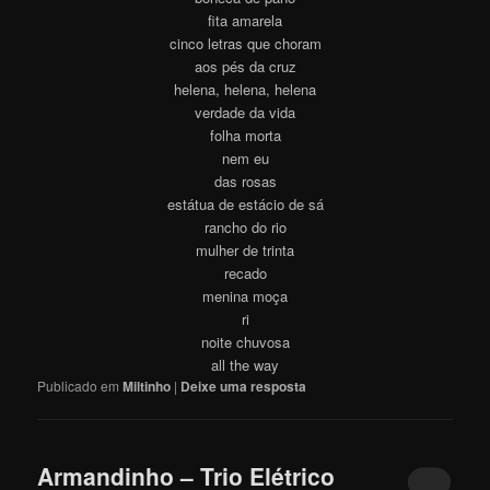
fita amarela
cinco letras que choram
aos pés da cruz
helena, helena, helena
verdade da vida
folha morta
nem eu
das rosas
estátua de estácio de sá
rancho do rio
mulher de trinta
recado
menina moça
ri
noite chuvosa
all the way
Publicado em
Miltinho
|
Deixe uma resposta
Armandinho – Trio Elétrico