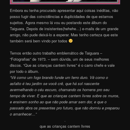
Embora eu tenha procurado apresentar aqui coisas inéditas, não
posso fugir das coincidências e duplicidades de que estamos
sujeitos. Agora mesmo lá vou eu postando este álbum do
Taiguara. Depois de insistentes(hehehe…) e-mails de um grande
amigo, não pude deixá-lo a esperar. Mas tenho certeza que este
também será bem vindo por todos
Temos então outro trabalho emblemático de Taiguara –
“Fotografias” de 1973. – sem dúvida, um de seus melhores
discos. “Que as crianças cantem livres” é o carro chefe e vale
por todo o álbum.
“Vê como um fogo brando funde um ferro duro. Vê como o
asfalto é teu jardim se você crê, que há sol nascente
avermelhando o céu escuro, chamando os homens pro seu
tempo de viver. E que as crianças cantem livres sobre os muros,
e ensinem sonho ao que não pode amar sem dor, e que o
passado abra os presentes pro futuro, que não dormiu e preparou
o amanhecer…”
.
que as crianças cantem livres