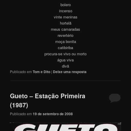
bolero
incenso
vinte meninas
hortelã
meus camaradas
revertério
moça bonita
catibiriba
procura-se vivo ou morto
água viva
divã
Publicado em
Tom e Dito
|
Deixe uma resposta
Gueto – Estação Primeira
(1987)
Publicado em
19 de setembro de 2008