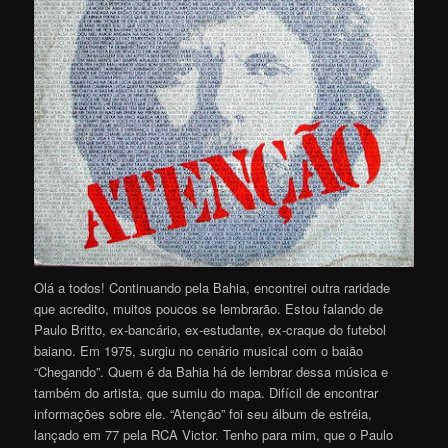
Olá a todos! Continuando pela Bahia, encontrei outra raridade
que acredito, muitos poucos se lembrarão. Estou falando de
Paulo Britto, ex-bancário, ex-estudante, ex-craque do futebol
baiano. Em 1975, surgiu no cenário musical com o baião
“Chegando”. Quem é da Bahia há de lembrar dessa música e
também do artista, que sumiu do mapa. Difícil de encontrar
informações sobre ele. “Atenção” foi seu álbum de estréia,
lançado em 77 pela RCA Victor. Tenho para mim, que o Paulo