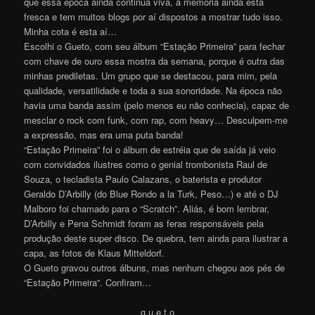
que essa época ainda continua viva, a memória ainda está
fresca e tem muitos blogs por aí dispostos a mostrar tudo isso.
Minha cota é esta aí…
Escolhi o Gueto, com seu álbum “Estação Primeira” para fechar
com chave de ouro essa mostra da semana, porque é outra das
minhas prediletas. Um grupo que se destacou, para mim, pela
qualidade, versatilidade e toda a sua sonoridade. Na época não
havia uma banda assim (pelo menos eu não conhecia), capaz de
mesclar o rock com funk, com rap, com heavy… Desculpem-me
a expressão, mas era uma puta banda!
“Estação Primeira” foi o álbum de estréia que de saída já veio
com convidados ilustres como o genial trombonista Raul de
Souza, o tecladista Paulo Calazans, o baterista e produtor
Geraldo D’Arbilly (do Blue Rondo a la Turk, Peso…) e até o DJ
Malboro foi chamado para o “Scratch”. Aliás, é bom lembrar,
D’Arbilly e Pena Schmidt foram as feras responsáveis pela
produção deste super disco. De quebra, tem ainda para ilustrar a
capa, as fotos de Klaus Mitteldorf.
O Gueto gravou outros álbuns, mas nenhum chegou aos pés de
“Estação Primeira”. Confiram…
g.u.e.t.o