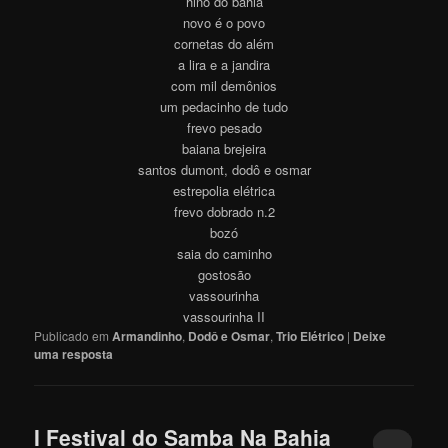
hino do bahia
novo é o povo
cornetas do além
a lira e a jandira
com mil demônios
um pedacinho de tudo
frevo pesado
baiana brejeira
santos dumont, dodô e osmar
estrepolia elétrica
frevo dobrado n.2
bozó
saia do caminho
gostosão
vassourinha
vassourinha II
Publicado em
Armandinho
,
Dodô e Osmar
,
Trio Elétrico
|
Deixe
uma resposta
I Festival do Samba Na Bahia