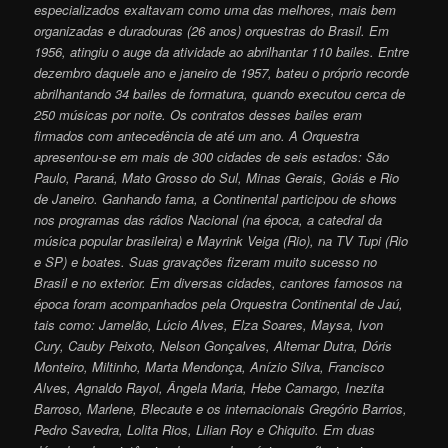
especializados exaltavam como uma das melhores, mais bem
organizadas e duradouras (26 anos) orquestras do Brasil. Em
1956, atingiu o auge da atividade ao abrilhantar 110 bailes. Entre
dezembro daquele ano e janeiro de 1957, bateu o próprio recorde
abrilhantando 34 bailes de formatura, quando executou cerca de
250 músicas por noite. Os contratos desses bailes eram
firmados com antecedência de até um ano. A Orquestra
apresentou-se em mais de 300 cidades de seis estados: São
Paulo, Paraná, Mato Grosso do Sul, Minas Gerais, Goiás e Rio
de Janeiro. Ganhando fama, a Continental participou de shows
nos programas das rádios Nacional (na época, a catedral da
música popular brasileira) e Mayrink Veiga (Rio), na TV Tupi (Rio
e SP) e boates. Suas gravações fizeram muito sucesso no
Brasil e no exterior. Em diversas cidades, cantores famosos na
época foram acompanhados pela Orquestra Continental de Jaú,
tais como: Jamelão, Lúcio Alves, Elza Soares, Maysa, Ivon
Cury, Cauby Peixoto, Nelson Gonçalves, Altemar Dutra, Dóris
Monteiro, Miltinho
, Marta Mendonça, Anízio Silva, Francisco
Alves, Agnaldo Rayol, Ângela Maria, Hebe Camargo, Inezita
Barroso, Marlene, Blecaute e os internacionais Gregório Barrios,
Pedro Savedra, Lolita Rios, Lilian Roy e Chiquito. Em duas