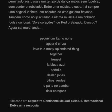
permitindo aos casais um tempo de dança maior, sem ‘quebra’,
sem perder o ‘rebolado’. Entre uma música e outra, há sempre
uma original vinheta, em acordes de uma guitarra haviana.
Também como no lp anterior, a última música é um dobrado
(coisa curiosa), “Dois corações”, de Pedro Salgado. Dançou?
Agora sai marchando…
peguei um ita no norte
agoar é cinza
love is a many splendored thing
together
frenesi
la blusa azul
perfidia
delilah jones
olhos verdes
o paito no samba
dois corações
Publicado em
Orquestra Continental de Jaú
,
Selo CID Internacional
|
Deixe uma resposta