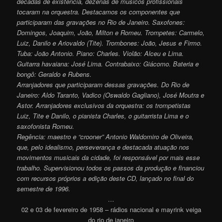
décadas de existência, dezenas de músicos profissionais
tocaram na orquestra. Destacamos os componentes que
participaram das gravações no Rio de Janeiro. Saxofones:
Domingos, Joaquim, João, Milton e Romeu. Trompetes: Carmelo,
Luiz, Danilo e Ariovaldo (Tite). Trombones: João, Jesus e Firmo.
Tuba: João Antonio. Piano: Charles. Violão: Alceu e Lima.
Guitarra havaiana: José Lima. Contrabaixo: Giácomo. Bateria e
bongô: Geraldo e Rubens.
Arranjadores que participaram dessas gravações. Do Rio de
Janeiro: Aldo Taranto,
Vadico
(Oswaldo Gagliano), José Moutra e
Astor. Arranjadores exclusivos da orquestra: os trompetistas
Luiz, Tite e Danilo, o pianista Charles, o guitarrista Lima e o
saxofonista Romeu.
Regência: maestro e “crooner” Antonio Waldomiro de Oliveira,
que, pelo idealismo, perseverança e destacada atuação nos
movimentos musicais da cidade, foi responsável por mais esse
trabalho. Supervisionou todos os passos da produção e financiou
com recursos próprios a edição deste CD, lançado no final do
semestre de 1996.
…
02 e 03 de fevereiro de 1958 – rádios nacional e mayrink veiga
do rio de janeiro