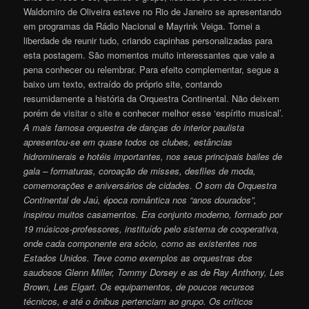
Waldomiro de Oliveira esteve no Rio de Janeiro se apresentando
em programas da Rádio Nacional e Mayrink Veiga. Tomei a
liberdade de reunir tudo, criando capinhas personalizadas para
esta postagem. São momentos muito interessantes que vale a
pena conhecer ou relembrar. Para efeito complementar, segue a
baixo um texto, extraído do próprio site, contando
resumidamente a história da Orquestra Continental. Não deixem
porém de
visitar o site
e conhecer melhor esse ‘espírito musical’.
A mais famosa orquestra de danças do interior paulista
apresentou-se em quase todos os clubes, estâncias
hidrominerais e hotéis importantes, nos seus principais bailes de
gala – formaturas, coroação de misses, desfiles de moda,
comemorações e aniversários de cidades. O som da Orquestra
Continental de Jaú, época romântica nos “anos dourados”,
inspirou muitos casamentos. Era conjunto moderno, formado por
19 músicos-professores, instituído pelo sistema de cooperativa,
onde cada componente era sócio, como as existentes nos
Estados Unidos. Teve como exemplos as orquestras dos
saudosos Glenn Miller, Tommy Dorsey e as de Ray Anthony, Les
Brown, Les Elgart. Os equipamentos, de poucos recursos
técnicos, e até o ônibus pertenciam ao grupo. Os críticos