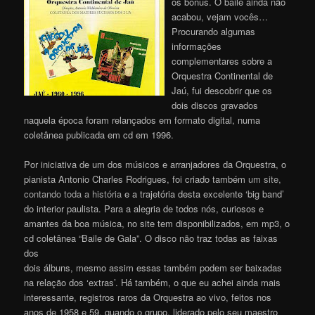
os bônus. O baile ainda não
acabou, vejam vocês…
Procurando algumas
informações
complementares sobre a
Orquestra Continental de
Jaú, fui descobrir que os
dois discos gravados
naquela época foram relançados em formato digital, numa
coletânea publicada em cd em 1996.
Por iniciativa de um dos músicos e arranjadores da Orquestra, o
pianista Antonio Charles Rodrigues, foi criado também
um site,
contando toda a história
e a trajetória desta excelente ‘big band’
do interior paulista. Para a alegria de todos nós, curiosos e
amantes da boa música, no site tem disponibilizados, em mp3, o
cd coletânea “Baile de Gala”. O disco não traz todas as faixas
dos
dois álbuns, mesmo assim essas também podem ser baixadas
na relação dos ‘extras’. Há também, o que eu achei ainda mais
interessante, registros raros da Orquestra ao vivo, feitos nos
anos de 1958 e 59, quando o grupo, liderado pelo seu maestro