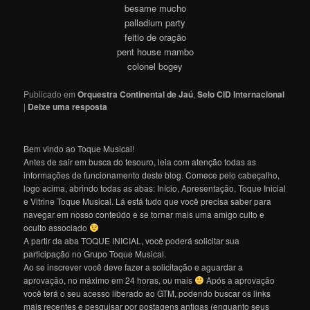
besame mucho
palladium party
feitio de oração
pent house mambo
colonel bogey
Publicado em
Orquestra Continental de Jaú
,
Selo CID Internacional
|
Deixe uma resposta
Bem vindo ao Toque Musical!
Antes de sair em busca do tesouro, leia com atenção todas as
informações de funcionamento deste blog. Comece pelo cabeçalho,
logo acima, abrindo todas as abas: Início, Apresentação, Toque Inicial
e Vitrine Toque Musical. Lá está tudo que você precisa saber para
navegar em nosso conteúdo e se tornar mais uma amigo culto e
oculto associado
A partir da aba TOQUE INICIAL, você poderá solicitar sua
participação no Grupo Toque Musical.
Ao se inscrever você deve fazer a solicitação e aguardar a
aprovação, no máximo em 24 horas, ou mais
Após a aprovação
você terá o seu acesso liberado ao GTM, podendo buscar os links
mais recentes e pesquisar por postagens antigas (enquanto seus