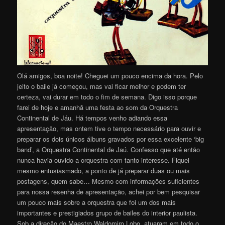
Olá amigos, boa noite! Cheguei um pouco encima da hora. Pelo
jeito o baile já começou, mas vai ficar melhor e podem ter
certeza, vai durar em todo o fim de semana. Digo isso porque
farei de hoje e amanhã uma festa ao som da Orquestra
Continental de Jáu. Há tempos venho adiando essa
apresentação, mas ontem tive o tempo necessário para ouvir e
preparar os dois únicos álbuns gravados por essa excelente ‘big
band’, a Orquestra Continental de Jaú. Confesso que até então
nunca havia ouvido a orquestra com tanto interesse. Fiquei
mesmo entusiasmado, a ponto de já preparar duas ou mais
postagens, quem sabe… Mesmo com informações suficientes
para nossa resenha de apresentação, achei por bem pesquisar
um pouco mais sobre a orquestra que foi um dos mais
importantes e prestigiados grupo de bailes do interior paulista.
Sob a direção do Maestro Waldomiro Lobo, atuaram em todo o