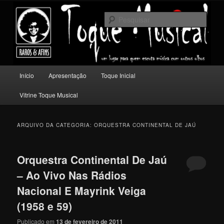
Pular
Pular
Um lugar para quem escuta música com outros olhos.
para
para
Pesqu
o
o
conteúdo
conteúdo
Toque Musical
principal
secundário
Menu
Início
Apresentação
Toque Inicial
principal
Vitrine Toque Musical
ARQUIVO DA CATEGORIA:
ORQUESTRA CONTINENTAL DE JAÚ
Orquestra Continental De Jaú
– Ao Vivo Nas Rádios
Nacional E Mayrink Veiga
(1958 e 59)
Publicado em
13 de fevereiro de 2011