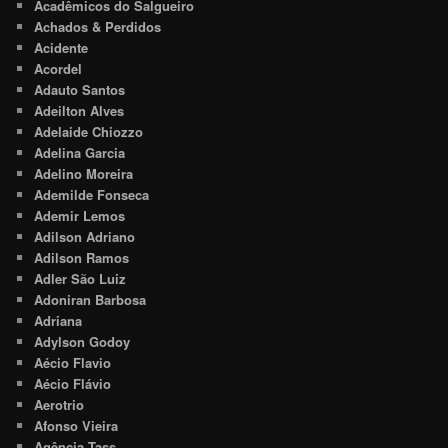
Acadêmicos do Salgueiro
Achados & Perdidos
Acidente
Acordel
Adauto Santos
Adeilton Alves
Adelaide Chiozzo
Adelina Garcia
Adelino Moreira
Ademilde Fonseca
Ademir Lemos
Adilson Adriano
Adilson Ramos
Adler São Luiz
Adoniran Barbosa
Adriana
Adylson Godoy
Aécio Flavio
Aécio Flávio
Aerotrio
Afonso Vieira
Agência Tass