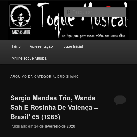
Pular
Pular
Um lugar para quem escuta música com outros olhos.
para
para
Pesqu
o
o
conteúdo
conteúdo
Toque Musical
principal
secundário
Menu
Início
Apresentação
Toque Inicial
principal
Vitrine Toque Musical
ARQUIVO DA CATEGORIA:
BUD SHANK
Sergio Mendes Trio, Wanda
Sah E Rosinha De Valença –
Brasil’ 65 (1965)
Publicado em
24 de fevereiro de 2020