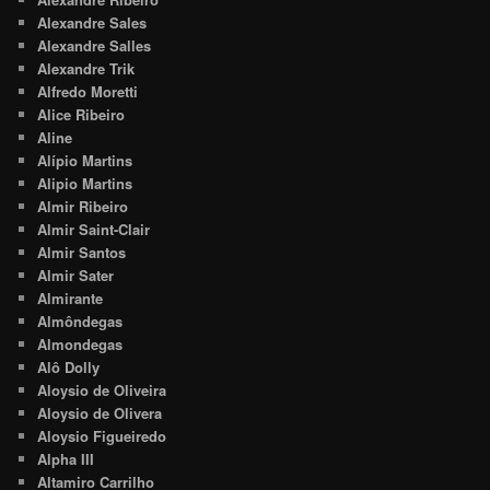
Alexandre Sales
Alexandre Salles
Alexandre Trik
Alfredo Moretti
Alice Ribeiro
Aline
Alípio Martins
Alipio Martins
Almir Ribeiro
Almir Saint-Clair
Almir Santos
Almir Sater
Almirante
Almôndegas
Almondegas
Alô Dolly
Aloysio de Oliveira
Aloysio de Olivera
Aloysio Figueiredo
Alpha III
Altamiro Carrilho