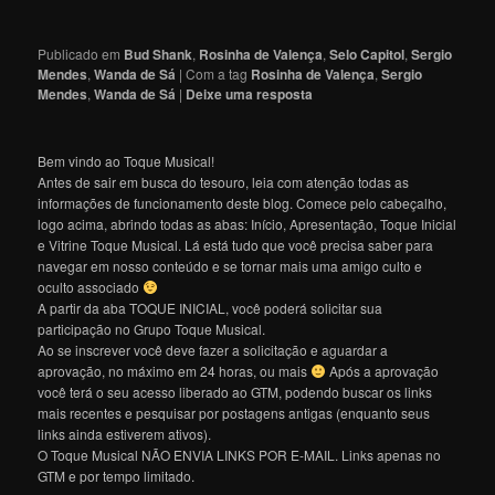
Publicado em
Bud Shank
,
Rosinha de Valença
,
Selo Capitol
,
Sergio
Mendes
,
Wanda de Sá
|
Com a tag
Rosinha de Valença
,
Sergio
Mendes
,
Wanda de Sá
|
Deixe uma resposta
Bem vindo ao Toque Musical!
Antes de sair em busca do tesouro, leia com atenção todas as
informações de funcionamento deste blog. Comece pelo cabeçalho,
logo acima, abrindo todas as abas: Início, Apresentação, Toque Inicial
e Vitrine Toque Musical. Lá está tudo que você precisa saber para
navegar em nosso conteúdo e se tornar mais uma amigo culto e
oculto associado
A partir da aba TOQUE INICIAL, você poderá solicitar sua
participação no Grupo Toque Musical.
Ao se inscrever você deve fazer a solicitação e aguardar a
aprovação, no máximo em 24 horas, ou mais
Após a aprovação
você terá o seu acesso liberado ao GTM, podendo buscar os links
mais recentes e pesquisar por postagens antigas (enquanto seus
links ainda estiverem ativos).
O Toque Musical NÃO ENVIA LINKS POR E-MAIL. Links apenas no
GTM e por tempo limitado.