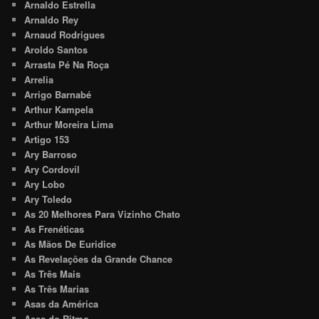
Arnaldo Estrella
Arnaldo Rey
Arnaud Rodrigues
Aroldo Santos
Arrasta Pé Na Roça
Arrelia
Arrigo Barnabé
Arthur Kampela
Arthur Moreira Lima
Artigo 153
Ary Barroso
Ary Cordovil
Ary Lobo
Ary Toledo
As 20 Melhores Para Vizinho Chato
As Frenéticas
As Mãos De Euridice
As Revelações da Grande Chance
As Três Mais
As Três Marias
Asas da América
Ases do Ritmo