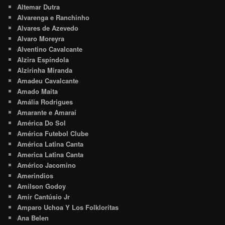
Altemar Dutra
Alvarenga e Ranchinho
Alvares de Azevedo
Alvaro Moreyra
Alventino Cavalcante
Alzira Espíndola
Alzirinha Miranda
Amadeu Cavalcante
Amado Maita
Amália Rodrigues
Amarante e Amaraí
América Do Sol
América Futebol Clube
América Latina Canta
America Latina Canta
Américo Jacomino
Amerindios
Amilson Godoy
Amir Cantúsio Jr
Amparo Uchoa Y Los Folkloritas
Ana Belen