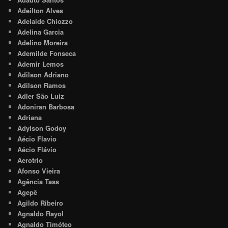
Adeilton Alves
Adelaide Chiozzo
Adelina Garcia
Adelino Moreira
Ademilde Fonseca
Ademir Lemos
Adilson Adriano
Adilson Ramos
Adler São Luiz
Adoniran Barbosa
Adriana
Adylson Godoy
Aécio Flavio
Aécio Flávio
Aerotrio
Afonso Vieira
Agência Tass
Agepê
Agildo Ribeiro
Agnaldo Rayol
Agnaldo Timóteo