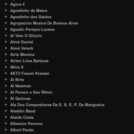
Agora 4
Agostinho de Matos
Agostinho dos Santos
Agrupacion Musica De Buenos Aires
Agustin Pereyra Lucena
Aí Vem O Dilúvio
Aimé Doniat
Aimé Vereck
Airto Moreira
Airton Lima Barbosa
Akira S
AKT2 Frauen Kreisen
Al Brito
Al Newman
Al Person e Seu Ritmo
Al Quincas
Ala Dos Compositores Da E. S. E. P. De Mangueira
Aladdin Band
Alaide Costa
Albenzio Perrone
Albert Pavão