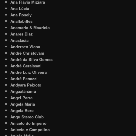
Ana Flávia Miziara
Ana Lúcia
Ana Rosely
Analfabitles
Anamaria & Maurício
Anares Diaz
Anastácia
Andersen Viana
André Christovam
André da Silva Gomes
André Geraissati
André Luiz Oliveira
André Penazzi
Andyara Peixoto
Angaatãnàmú
Angel Parra
Angela Maria
Angela Roro
Angu Stereo Club
Aniceto do Império
Aniceto e Campolino
Anisio Mello