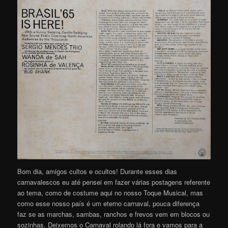
Bom dia, amigos cultos e ocultos! Durante esses dias
carnavalescos eu até pensei em fazer várias postagens referente
ao tema, como de costume aqui no nosso Toque Musical, mas
como esse nosso país é um eterno carnaval, pouca diferença
faz se as marchas, sambas, ranchos e frevos vem em blocos ou
sozinhas. Deixemos o Carnaval rolando lá fora e vamos para a