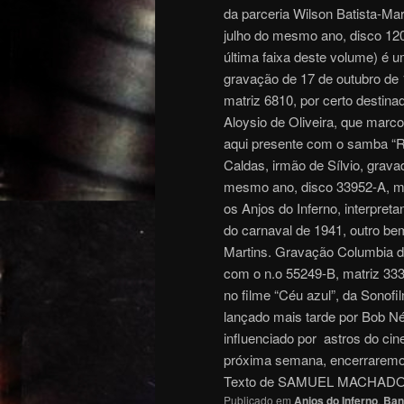
da parceria Wilson Batista-Ma
julho do mesmo ano, disco 120
última faixa deste volume) é u
gravação de 17 de outubro de
matriz 6810, por certo destina
Aloysio de Oliveira, que mar
aqui presente com o samba “Ra
Caldas, irmão de Sílvio, grava
mesmo ano, disco 33952-A, mat
os Anjos do Inferno, interpret
do carnaval de 1941, outro be
Martins. Gravação Columbia 
com o n.o 55249-B, matriz 333
no filme “Céu azul”, da Sonof
lançado mais tarde por Bob Né
influenciado por astros do c
próxima semana, encerraremos 
Texto de SAMUEL MACHADO
Publicado em
Anjos do Inferno
,
Ban