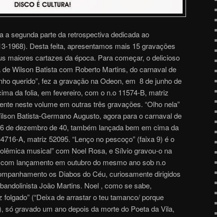
a segunda parte da retrospectiva dedicada ao
13-1968). Desta feita, apresentamos mais 15 gravações
s maiores cartazes da época. Para começar, o delicioso
a de Wilson Batista com Roberto Martins, do carnaval de
linho querido”, fez a gravação na Odeon, em 8 de junho de
a da folia, em fevereiro, com o n.o 11574-B, matriz
ente neste volume em outras três gravações. “Olho nela”
Wilson Batista-Germano Augusto, agora para o carnaval de
 26 de dezembro de 40, também lançada bem em cima da
 34716-A, matriz 52095. “Lenço no pescoço” (faixa 9) é o
olêmica musical” com Noel Rosa, e Sílvio gravou-o na
3, com lançamento em outubro do mesmo ano sob n.o
ompanhamento os Diabos do Céu, curiosamente dirigidos
bandolinista João Martins. Noel , como se sabe,
 folgado” (“Deixa de arrastar o teu tamanco/ porque
, só gravado um ano depois da morte do Poeta da Vila,