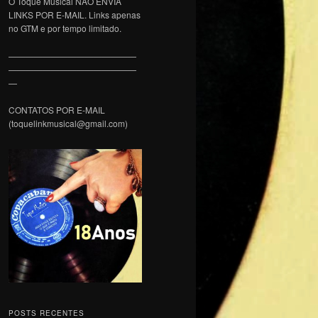
O Toque Musical NÃO ENVIA
LINKS POR E-MAIL. Links apenas
no GTM e por tempo limitado.
———————————————
———————————————
—
CONTATOS POR E-MAIL
(toquelinkmusical@gmail.com)
POSTS RECENTES