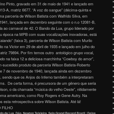
rino Pinto, gravado em 31 de maio de 1941 e lançado em
13-A, matriz 6677. “A voz do sangue” (décima-quinta e
ma parceria de Wilson Batista com Walfrido Silva, em
 1941, lançada em dezembro seguinte com o n.o 12081-B,
da ao carnaval de 42. O Bando da Lua, grupo liderado por
cou época na MPB com suas vocalizações inovadoras, está
iando” (faixa 3), parceria de Wilson Batista com Murilo
do na Victor em 29 de abril de 1935 e lançado em julho do
riz 79894. Por fim temos outro antológico grupo vocal,
ando na faixa 12 a deliciosa marchinha “Cowboy do amor”,
m-sucedido produto da parceria Wilson Batista-Roberto
de 7 de novembro de 1940, lançada ainda em dezembro
, sendo que os Anjos do Inferno também a interpretaram
ilms. De certa forma, é precursora de um gênero que seria
lson, o da chamada “música do velho Oeste”, nitidamente
inema americano, como Roy Rogers e Gene Autry. Na
esta retrospectiva sobre Wilson Batista. Até lá!
 FILHO
do da Lua
,
Déo
,
Newton Teixieira
,
Selo Grand Record Brazil
|
Deixe