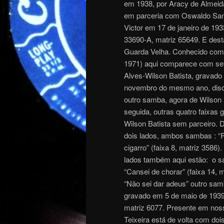
em 1938, por Aracy de Almeida
em parceria com Oswaldo Sant
Victor em 17 de janeiro de 1
33690-A, matriz 65649. E des
Guarda Velha. Conhecido como 
1971) aqui comparece com sete
Alves-Wilson Batista, grava
novembro do mesmo ano, disco 
outro samba, agora de Wilson 
seguida, outras quatro faixas 
Wilson Batista sem parceiro.
dois lados, ambos sambas : “Pe
cigarro” (faixa 8, matriz 3586
lados também aqui estão: o s
“Cansei de chorar” (faixa 14, 
“Não sei dar adeus” outro sam
gravado em 5 de maio de 1939
matriz 6077. Presente em noss
Teixeira está de volta com doi