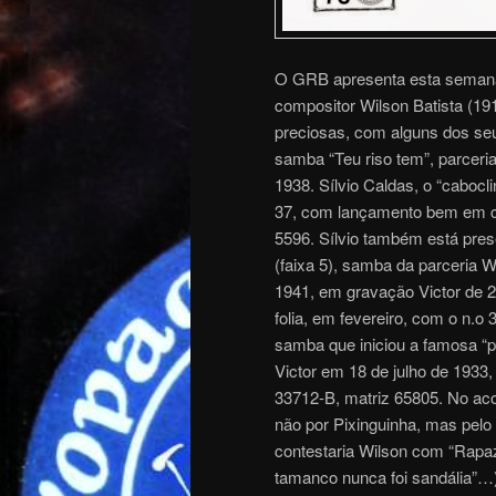
O GRB apresenta esta semana 
compositor Wilson Batista (19
preciosas, com alguns dos seu
samba “Teu riso tem”, parceri
1938. Sílvio Caldas, o “caboc
37, com lançamento bem em cim
5596. Sílvio também está pres
(faixa 5), samba da parceria 
1941, em gravação Victor de
folia, em fevereiro, com o n.o
samba que iniciou a famosa “p
Victor em 18 de julho de 193
33712-B, matriz 65805. No ac
não por Pixinguinha, mas pelo 
contestaria Wilson com “Rapaz
tamanco nunca foi sandália”…)