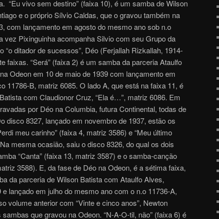
. “Eu vivo sem destino” (faixa 10), é um samba de Wilson
iago e o próprio Sílvio Caldas, que o gravou também na
933, com lançamento em agosto do mesmo ano sob n.o
ta vez Pixinguinha acompanha Silvio com seu Grupo da
“o ditador de sucessos”, Déo (Ferjallah Rizkallah, 1914-
 faixas. “Será” (faixa 2) é um samba da parceria Ataulfo
do na Odeon em 10 de maio de 1939 com lançamento em
11786-B, matriz 6085. O lado A, que está na faixa 11, é
Batista com Claudionor Cruz, “Ela é…”, matriz 6086. Em
gravadas por Déo na Columbia, futura Continental, todas de
 Do disco 8327, lançado em novembro de 1937, estão os
rdi meu carinho” (faixa 4, matriz 3586) e “Meu último
). Na mesma ocasião, saiu o disco 8326, do qual os dois
amba “Canta” (faixa 13, matriz 3587) e o samba-canção
matriz 3588). E, da fase de Déo na Odeon, é a sétima faixa,
ba da parceria de Wilson Batista com Ataulfo Alves,
 e lançado em julho do mesmo ano com o n.o 11736-A,
o volume anterior com “Vinte e cinco anos”, Newton
s sambas que gravou na Odeon. “N-A-O-til, não” (faixa 6) é