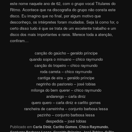
este nome naquele ano de 62, com o grupo vocal Titulares do
Ritmo. Acontece que na discografia do grupo não consta este
disco. Eu imagino que no final, por algum motivo que
desconheço, os intérpretes foram mudados. Seja lá como for, o
certo disso tudo é que se trata de um excelente trabalho e um
disco dos mais importantes e raros. Merece toda a atenção,
confiram…
canção do gaúcho – geraldo príncipe
quando sopra o minuano – chico raymundo
canção do tropeiro – chico raymundo
roda carreta – chico raymundo
cantiga de eira – geraldo príncipe
negrinho do pastoreio – josé tobias
milonga do bem querer – chico raymundo
andarengo – carla diniz
quero quero – carla diniz e carlito gomes
rancheira de carreirinha – conjunto barbosa lessa
pezinho – conjunto barbosa lessa
despedida – josé tobias
Publicado em
Carla Diniz
,
Carlito Gomes
,
Chico Raymundo.
Conjunto Barbosa Lessa
,
Geraldo Príncipe
,
José Tobias
,
O Rio