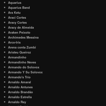
Aquarius
Aquarius Band
Ara Ketu
Araci Cortes
Aracy Cortes
Aracy de Almeida
Araken Peixoto
Archimedes Messina
Arco-Iris
Arena conta Zumbi
Aristeu Queiroz
Armandinho
Armandinho Neves
Armando do Solovox
Armando Y Su Solovox
Armando's Trio
Arnaldo Amaral
Arnaldo Antunes
Arnaldo Brandão
Arnaldo Estrella
Arnaldo Rey