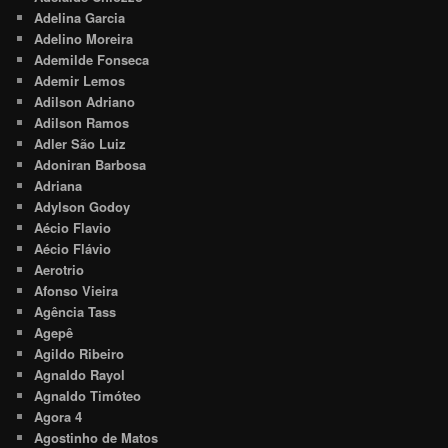
Adelina Garcia
Adelino Moreira
Ademilde Fonseca
Ademir Lemos
Adilson Adriano
Adilson Ramos
Adler São Luiz
Adoniran Barbosa
Adriana
Adylson Godoy
Aécio Flavio
Aécio Flávio
Aerotrio
Afonso Vieira
Agência Tass
Agepê
Agildo Ribeiro
Agnaldo Rayol
Agnaldo Timóteo
Agora 4
Agostinho de Matos