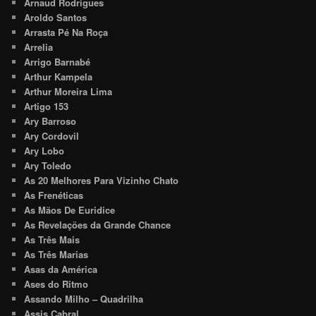
Arnaud Rodrigues
Aroldo Santos
Arrasta Pé Na Roça
Arrelia
Arrigo Barnabé
Arthur Kampela
Arthur Moreira Lima
Artigo 153
Ary Barroso
Ary Cordovil
Ary Lobo
Ary Toledo
As 20 Melhores Para Vizinho Chato
As Frenéticas
As Mãos De Euridice
As Revelações da Grande Chance
As Três Mais
As Três Marias
Asas da América
Ases do Ritmo
Assando Milho – Quadrilha
Assis Cabral