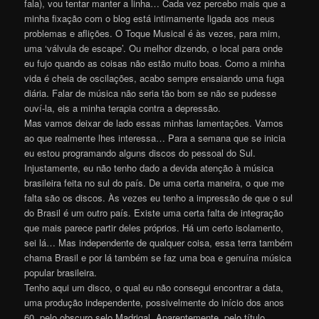
fala), vou tentar manter a linha… Cada vez percebo mais que a
minha fixação com o blog está intimamente ligada aos meus
problemas e aflições. O Toque Musical é às vezes, para mim,
uma ‘válvula de escape’. Ou melhor dizendo, o local para onde
eu fujo quando as coisas não estão muito boas. Como a minha
vida é cheia de oscilações, acabo sempre ensaiando uma fuga
diária. Falar de música não seria tão bom se não se pudesse
ouví-la, eis a minha terapia contra a depressão.
Mas vamos deixar de lado essas minhas lamentações. Vamos
ao que realmente lhes interessa… Para a semana que se inicia
eu estou programando alguns discos do pessoal do Sul.
Injustamente, eu não tenho dado a devida atenção à música
brasileira feita no sul do país. De uma certa maneira, o que me
falta são os discos. Às vezes eu tenho a impressão de que o sul
do Brasil é um outro país. Existe uma certa falta de integração
que mais parece partir deles próprios. Há um certo isolamento,
sei lá… Mas independente de qualquer coisa, essa terra também
chama Brasil e por lá também se faz uma boa e genuína música
popular brasileira.
Tenho aqui um disco, o qual eu não consegui encontrar a data,
uma produção independente, possivelmente do início dos anos
60, pelo obscuro selo Madrigal. Aparentemente, pelo título,