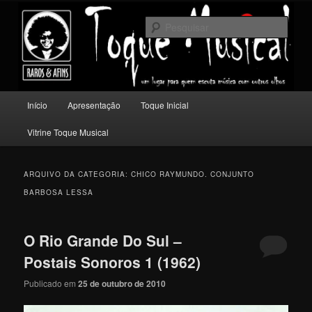
Pular
Pular
Um lugar para quem escuta música com outros olhos.
para
para
Pesqu
o
o
conteúdo
conteúdo
Toque Musical
principal
secundário
Menu
Início
Apresentação
Toque Inicial
principal
Vitrine Toque Musical
ARQUIVO DA CATEGORIA:
CHICO RAYMUNDO. CONJUNTO
BARBOSA LESSA
O Rio Grande Do Sul –
Postais Sonoros 1 (1962)
Publicado em
25 de outubro de 2010