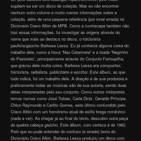
supõem-se ser um disco de coleção. Mas eu não encontrei
nenhum outro volume e muito menos informações sobre a
coleção, além de uma pequena referência (por sinal errada) no
Dicionario Cravo Albin de MPB. Como a contracapa também não
traz essas informações, fui investigar as origens através do
nome que mais se destaca no disco, o folclorista
paulista/gaúcho Barbosa Lessa. Eu já conhecia alguma coisa do
trabalho dele, como a trova “Nau Catarineta” e a toada “Negrinho
do Pastoreio”, principalmente através do Conjunto Farroupilha,
que gravou dele muita coisa. Barbosa Lessa era compositor,
folclorista, radialista, publicitário e escritor. Este álbum, ao que
tudo indica, foi um trabalho dele. A direção é de sua produtora e
praticamente todas as músicas são de sua autoria, sendo duas
delas interpretadas pelo seu conjunto. Como outros intérpretes
temos nomes como José Tobias, Carla Diniz, Geraldo Príncipe,
Chico Raymundo e Carlito Gomes, este último confundido pelo
Cravo Albin com um homônimo atual de estilo brega romântico
(nada a ver). Ao chegar já ao final do texto, descubro outra peça
do quebra cabeça gaúcho. Este álbum, com certeza é de 1962.
Pelo que eu pude entender do confuso (e errado) texto do
Dicionário Cravo Albin, Barbosa Lessa produziu um disco com