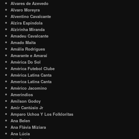
Alvares de Azevedo
Alvaro Moreyra
Alventino Cavalcante
Alzira Espíndola
Alzirinha Miranda
Amadeu Cavalcante
Amado Maita
Amália Rodrigues
Amarante e Amaraí
América Do Sol
América Futebol Clube
América Latina Canta
America Latina Canta
Américo Jacomino
Amerindios
Amilson Godoy
Amir Cantúsio Jr
Amparo Uchoa Y Los Folkloritas
Ana Belen
Ana Flávia Miziara
Ana Lúcia