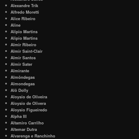
Alexandre Trik
Alfredo Moretti
Alice Ribeiro
Aline
Alípio Martins
Alipio Martins
Almir Ribeiro
Almir Saint-Clair
Almir Santos
Almir Sater
Almirante
Almôndegas
Almondegas
Alô Dolly
Aloysio de Oliveira
Aloysio de Olivera
Aloysio Figueiredo
Alpha III
Altamiro Carrilho
Altemar Dutra
Alvarenga e Ranchinho