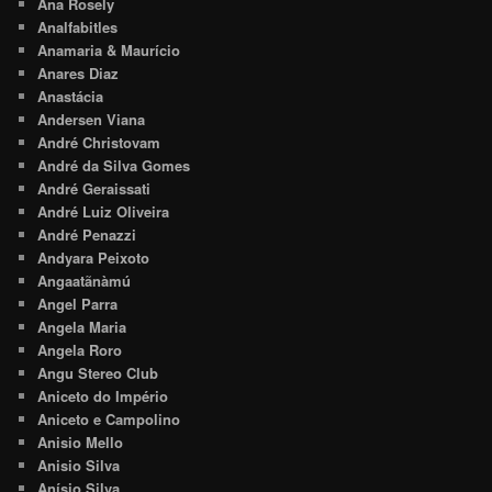
Ana Rosely
Analfabitles
Anamaria & Maurício
Anares Diaz
Anastácia
Andersen Viana
André Christovam
André da Silva Gomes
André Geraissati
André Luiz Oliveira
André Penazzi
Andyara Peixoto
Angaatãnàmú
Angel Parra
Angela Maria
Angela Roro
Angu Stereo Club
Aniceto do Império
Aniceto e Campolino
Anisio Mello
Anisio Silva
Anísio Silva