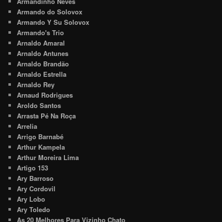
Armandinho Neves
Armando do Solovox
Armando Y Su Solovox
Armando's Trio
Arnaldo Amaral
Arnaldo Antunes
Arnaldo Brandão
Arnaldo Estrella
Arnaldo Rey
Arnaud Rodrigues
Aroldo Santos
Arrasta Pé Na Roça
Arrelia
Arrigo Barnabé
Arthur Kampela
Arthur Moreira Lima
Artigo 153
Ary Barroso
Ary Cordovil
Ary Lobo
Ary Toledo
As 20 Melhores Para Vizinho Chato