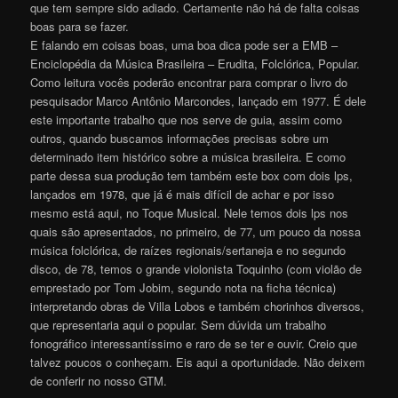
que tem sempre sido adiado. Certamente não há de falta coisas
boas para se fazer.
E falando em coisas boas, uma boa dica pode ser a EMB –
Enciclopédia da Música Brasileira – Erudita, Folclórica, Popular.
Como leitura vocês poderão encontrar para comprar o livro do
pesquisador Marco Antônio Marcondes, lançado em 1977. É dele
este importante trabalho que nos serve de guia, assim como
outros, quando buscamos informações precisas sobre um
determinado item histórico sobre a música brasileira. E como
parte dessa sua produção tem também este box com dois lps,
lançados em 1978, que já é mais difícil de achar e por isso
mesmo está aqui, no Toque Musical. Nele temos dois lps nos
quais são apresentados, no primeiro, de 77, um pouco da nossa
música folclórica, de raízes regionais/sertaneja e no segundo
disco, de 78, temos o grande violonista Toquinho (com violão de
emprestado por Tom Jobim, segundo nota na ficha técnica)
interpretando obras de Villa Lobos e também chorinhos diversos,
que representaria aqui o popular. Sem dúvida um trabalho
fonográfico interessantíssimo e raro de se ter e ouvir. Creio que
talvez poucos o conheçam. Eis aqui a oportunidade. Não deixem
de conferir no nosso GTM.