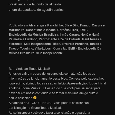
brasilliance, de laurindo de almeida
choro da saudade, de agustin barrios
Publicado em
Alvarenga e Ranchinho
,
Bia e Dino Franco
,
Caçula e
Marinheiro
,
Cascatinha e Inhana
,
Cornélio Pires
,
EMB -
Enciclopédia da Música Brasileira
,
Irmãs Castro
,
Nonô e Naná
,
Palmeira e Luizinho
,
Pedro Bento e Zé da Estrada
,
Raul Torres e
Florêncio
,
Selo Independente
,
Tião Carreiro e Pardinho
,
Tonico e
Tinoco
,
Toquinho
,
Villa-Lobos
|
Com a tag
EMB - Enciclopedia Da
Música Brasileira
,
Selo Independente
Bem vindo ao Toque Musical!
Antes de sair em busca do tesouro, leia com atenção todas as
informações de funcionamento deste blog. Comece pelo cabeçalho,
logo acima, abrindo todas as abas: Início, Apresentação, Toque Inicial
e Vitrine Toque Musical. Lá está tudo que você precisa saber para
navegar em nosso conteúdo e se tornar mais uma amigo culto e
oculto associado
A partir da aba TOQUE INICIAL, você poderá solicitar sua
participação no Grupo Toque Musical.
Ao se inscrever você deve fazer a solicitação e aguardar a