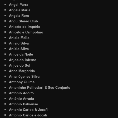
Angel Parra
Angela Maria
Angela Roro
Angu Stereo Club
Aniceto do Império
Aniceto e Campolino
Anisio Mello
Anisio Silva
Anísio Silva
Anjos da Noite
Anjos do Inferno
Anjos do Sol
Anna Margarida
Antenógenes Silva
Anthony Guima
Antoninho Pellicciari E Seu Conjunto
Antonio Adolfo
Antônio Arruda
Antonio Bahiense
Antonio Carlos & Jocafi
Antonio Carlos e Jocafi