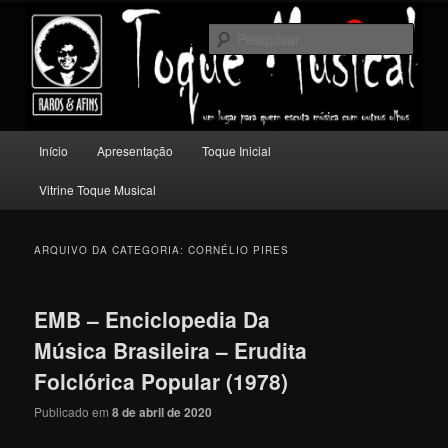
Pular
Pular
Um lugar para quem escuta música com outros olhos.
para
para
Pesqu
o
o
conteúdo
conteúdo
Toque Musical
principal
secundário
Menu
Início
Apresentação
Toque Inicial
principal
Vitrine Toque Musical
ARQUIVO DA CATEGORIA:
CORNÉLIO PIRES
EMB – Enciclopedia Da
Música Brasileira – Erudita
Folclórica Popular (1978)
Publicado em
8 de abril de 2020