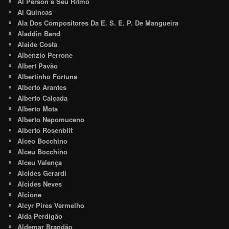
Al Person e Seu Ritmo
Al Quincas
Ala Dos Compositores Da E. S. E. P. De Mangueira
Aladdin Band
Alaide Costa
Albenzio Perrone
Albert Pavão
Albertinho Fortuna
Alberto Arantes
Alberto Calçada
Alberto Mota
Alberto Nepomuceno
Alberto Rosenblit
Alceo Bocchino
Alceu Bocchino
Alceu Valença
Alcides Gerardi
Alcides Neves
Alcione
Alcyr Pires Vermelho
Alda Perdigão
Aldemar Brandão