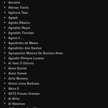
Aerotrio
Afonso Vieira
Agência Tass
Agepê
Agildo Ribeiro
Agnaldo Rayol
Agnaldo Timóteo
Agora 4
Agostinho de Matos
Agostinho dos Santos
Agrupacion Musica De Buenos Aires
Agustin Pereyra Lucena
Aí Vem O Dilúvio
Aimé Doniat
Aimé Vereck
Airto Moreira
Airton Lima Barbosa
Akira S
AKT2 Frauen Kreisen
Al Brito
Al Newman