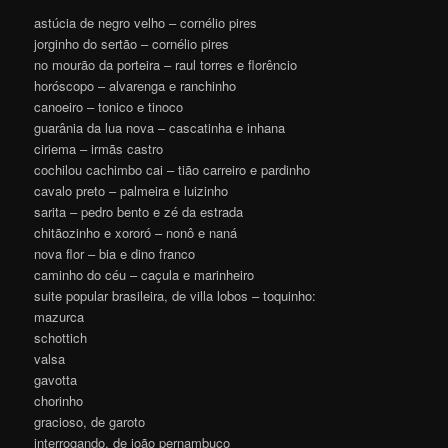
astúcia de negro velho – cornélio pires
jorginho do sertão – cornélio pires
no mourão da porteira – raul torres e florêncio
horóscopo – alvarenga e ranchinho
canoeiro – tonico e tinoco
guarânia da lua nova – cascatinha e inhana
ciriema – irmãs castro
cochilou cachimbo cai – tião carreiro e pardinho
cavalo preto – palmeira e luizinho
sarita – pedro bento e zé da estrada
chitãozinho e xororó – nonô e naná
nova flor – bia e dino franco
caminho do céu – caçula e marinheiro
suite popular brasileira, de villa lobos – toquinho:
mazurca
schottich
valsa
gavotta
chorinho
gracioso, de garoto
interrogando, de joão pernambuco