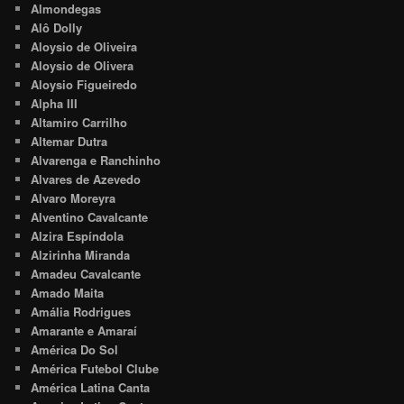
Almondegas
Alô Dolly
Aloysio de Oliveira
Aloysio de Olivera
Aloysio Figueiredo
Alpha III
Altamiro Carrilho
Altemar Dutra
Alvarenga e Ranchinho
Alvares de Azevedo
Alvaro Moreyra
Alventino Cavalcante
Alzira Espíndola
Alzirinha Miranda
Amadeu Cavalcante
Amado Maita
Amália Rodrigues
Amarante e Amaraí
América Do Sol
América Futebol Clube
América Latina Canta