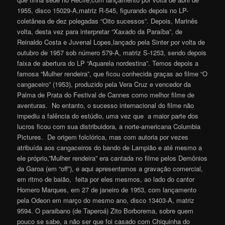
1955, disco 15029-A,matriz R-545, figurando depois no LP-
coletânea de dez polegadas “Oito sucessos”. Depois, Marinês
volta, desta vez para interpretar “Xaxado da Paraíba”, de
Reinaldo Costa e Juvenal Lopes,lançado pela Sinter por volta de
outubro de 1957 sob número 579-A, matriz S-1253, sendo depois
faixa de abertura do LP “Aquarela nordestina”. Temos depois a
famosa “Mulher rendeira”, que ficou conhecida graças ao filme “O
cangaceiro” (1953), produzido pela Vera Cruz e vencedor da
Palma de Prata do Festival de Cannes como melhor filme de
aventuras. No entanto, o sucesso internacional do filme não
impediu a falência do estúdio, uma vez que a maior parte dos
lucros ficou com sua distribuidora, a norte-americana Columbia
Pictures. De origem folclórica, mas com autoria por vezes
atribuída aos cangaceiros do bando de Lampião e até mesmo a
ele próprio,”Mulher rendeira” era cantada no filme pelos Demônios
da Garoa (em “off”), e aqui apresentamos a gravação comercial,
em ritmo de baião, feita por eles mesmos, ao lado do cantor
Homero Marques, em 27 de janeiro de 1953, com lançamento
pela Odeon em março do mesmo ano, disco 13403-A, matriz
9594. O paraibano (de Taperoá) Zito Borborema, sobre quem
pouco se sabe, a não ser que foi casado com Chiquinha do