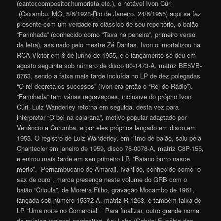
(cantor,compositor,humorista,etc.), o notável Ivon Cúri
(Caxambu, MG, 5/6/1928-Rio de Janeiro, 24/6/1955) aqui se faz
presente com um verdadeiro clássico de seu repertório, o baião
“Farinhada” (conhecido como “Tava na peneira”, primeiro verso
da letra), assinado pelo mestre Zé Dantas. Ivon o imortalizou na
RCA Victor em 8 de junho de 1955, e o lançamento se deu em
agosto seguinte sob número de disco 80-1473-A, matriz BE5VB-
0763, sendo a faixa mais tarde incluída no LP de dez polegadas
“O rei decreta os sucessos” (Ivon era então o “Rei do Rádio”).
”Farinhada” tem várias regravações, inclusive do próprio Ivon
Cúri. Luiz Wanderley retorna em seguida, desta vez para
interpretar “O boi na cajarana”, motivo popular adaptado por
Venâncio e Curumba, e por eles próprios lançado em disco,em
1953. O registro de Luiz Wanderley, em ritmo de baião, saiu pela
Chantecler em janeiro de 1959, disco 78-0078-A, matriz C8P-155,
e entrou mais tarde em seu primeiro LP, “Baiano burro nasce
morto”. Pernambucano de Amaraji, Ivanildo, conhecido como “o
sax de ouro”, marca presença neste volume do GRB com o
baião “Crioula”, de Moreira Filho, gravação Mocambo de 1961,
lançada sob número 15372-A, matriz R-1263, e também faixa do
LP “Uma noite no Comercial”. Para finalizar, outro grande nome
da música regional nordestina, Ary Lobo (Gabriel Euzébio dos