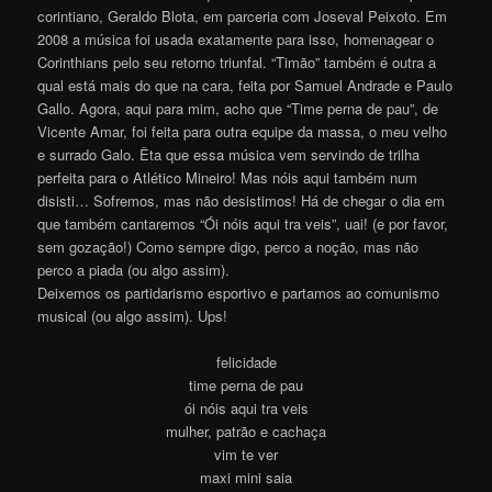
corintiano, Geraldo Blota, em parceria com Joseval Peixoto. Em
2008 a música foi usada exatamente para isso, homenagear o
Corinthians pelo seu retorno triunfal. “Timão” também é outra a
qual está mais do que na cara, feita por Samuel Andrade e Paulo
Gallo. Agora, aqui para mim, acho que “Time perna de pau”, de
Vicente Amar, foi feita para outra equipe da massa, o meu velho
e surrado Galo. Êta que essa música vem servindo de trilha
perfeita para o Atlético Mineiro! Mas nóis aqui também num
disisti… Sofremos, mas não desistimos! Há de chegar o dia em
que também cantaremos “Ói nóis aqui tra veis”, uai! (e por favor,
sem gozação!) Como sempre digo, perco a noção, mas não
perco a piada (ou algo assim).
Deixemos os partidarismo esportivo e partamos ao comunismo
musical (ou algo assim). Ups!
felicidade
time perna de pau
ói nóis aqui tra veis
mulher, patrão e cachaça
vim te ver
maxi mini saia