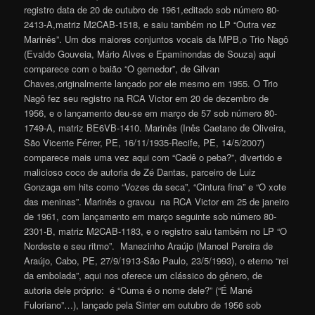
registro data de 20 de outubro de 1961,editado sob número 80-
2413-A,matriz M2CAB-1518, e saiu também no LP “Outra vez
Marinês”. Um dos maiores conjuntos vocais da MPB,o Trio Nagô
(Evaldo Gouveia, Mário Alves e Epaminondas de Souza) aqui
comparece com o baião “O gemedor”, de Gilvan
Chaves,originalmente lançado por ele mesmo em 1955. O Trio
Nagô fez seu registro na RCA Victor em 20 de dezembro de
1956, e o lançamento deu-se em março de 57 sob número 80-
1749-A, matriz BE6VB-1410. Marinês (Inês Caetano de Oliveira,
São Vicente Férrer, PE, 16/11/1935-Recife, PE, 14/5/2007)
comparece mais uma vez aqui com “Cadê o peba?”, divertido e
malicioso coco de autoria de Zé Dantas, parceiro de Luiz
Gonzaga em hits como “Vozes da seca”, “Cintura fina” e “O xote
das meninas”. Marinês o gravou na RCA Victor em 25 de janeiro
de 1961, com lançamento em março seguinte sob número 80-
2301-B, matriz M2CAB-1183, e o registro saiu também no LP “O
Nordeste e seu ritmo”. Manezinho Araújo (Manoel Pereira de
Araújo, Cabo, PE, 27/9/1913-São Paulo, 23/5/1993), o eterno “rei
da embolada”, aqui nos oferece um clássico do gênero, de
autoria dele próprio: é “Cuma é o nome dele?” (“É Mané
Fuloriano”…), lançado pela Sinter em outubro de 1956 sob