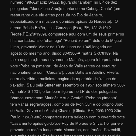
número 498-A,matriz S-822, figurando também no LP de dez
polegadas “Manezinho Araújo cantando no Cabeça Chata” (um
restaurante que ele então possuía no Rio de Janeiro,
especializado em música e comidas típicas do Nordeste). O
eterno Rei do Baião, Luiz Gonzaga (Exu, PE, 13/12/1912-
Recife,PE,2/8/1989), comparece aqui com um de seus primeiros
hits cantados. É o “chamego” “Penerô xerém”, dele e de Miguel
Lima, gravação Victor de 13 de junho de 1945,lançada em
agosto do mesmo ano, disco 80-0306-A,matriz S-078189. Na
faixa seguinte,temos novamente Marinês, agora interpretando o
xote “Peba na pimenta”, de João do Valle (antes de estourar
nacionalmente com “Carcará”), José Batista e Adelino Rivera,
outra divertida e maliciosa página do repertório da “rainha do
xaxado”. Saiu pela Sinter em setembro de 1957 sob número 568-
A, matriz S-1231, e também figurou no LP de dez polegadas
“Vamos xaxar com Marinês e sua Gente”. “Peba na pimenta”
tem várias regravações, como as de Ivon Cúri e do próprio João
do Valle. Gilvan (de Assis) Chaves (Olinda, PE, 20/9/1923-São
Paulo, 12/8/1986) comparece nesta seleção com o divertido xote
“Casamento aprissiguido”,de Ruy de Moraes e Silva. Foi por ele
gravado na recém-inaugurada Mocambo, dos irmãos Rozenblit,
que tinha sede no Recife,com lançamento por volta de abril de