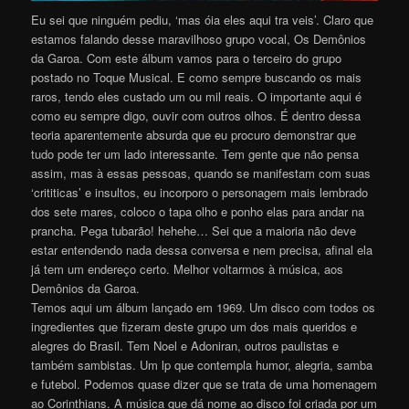
Eu sei que ninguém pediu, ‘mas óia eles aqui tra veis’. Claro que
estamos falando desse maravilhoso grupo vocal, Os Demônios
da Garoa. Com este álbum vamos para o terceiro do grupo
postado no Toque Musical. E como sempre buscando os mais
raros, tendo eles custado um ou mil reais. O importante aqui é
como eu sempre digo, ouvir com outros olhos. É dentro dessa
teoria aparentemente absurda que eu procuro demonstrar que
tudo pode ter um lado interessante. Tem gente que não pensa
assim, mas à essas pessoas, quando se manifestam com suas
‘crititicas’ e insultos, eu incorporo o personagem mais lembrado
dos sete mares, coloco o tapa olho e ponho elas para andar na
prancha. Pega tubarão! hehehe… Sei que a maioria não deve
estar entendendo nada dessa conversa e nem precisa, afinal ela
já tem um endereço certo. Melhor voltarmos à música, aos
Demônios da Garoa.
Temos aqui um álbum lançado em 1969. Um disco com todos os
ingredientes que fizeram deste grupo um dos mais queridos e
alegres do Brasil. Tem Noel e Adoniran, outros paulistas e
também sambistas. Um lp que contempla humor, alegria, samba
e futebol. Podemos quase dizer que se trata de uma homenagem
ao Corinthians. A música que dá nome ao disco foi criada por um