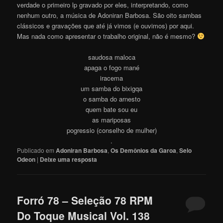
verdade o primeiro lp gravado por eles, interpretando, como
nenhum outro, a música de Adoniran Barbosa. São oito sambas
clássicos e gravações que até já vimos (e ouvimos) por aqui.
Mas nada como apresentar o trabalho original, não é mesmo?
saudosa maloca
apaga o fogo mané
iracema
um samba do bixigqa
o samba do arnesto
quem bate sou eu
as mariposas
pogressio (conselho de mulher)
.
Publicado em
Adoniran Barbosa
,
Os Demônios da Garoa
,
Selo
Odeon
|
Deixe uma resposta
Forró 78 – Seleção 78 RPM
Do Toque Musical Vol. 138