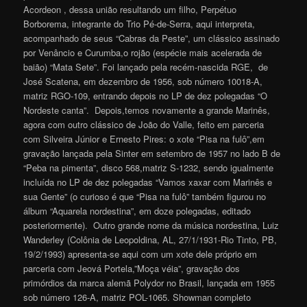
Acordeon , dessa união resultando um filho, Perpétuo
Borborema, integrante do Trio Pé-de-Serra, aqui interpreta,
acompanhado de seus “Cabras da Peste”, um clássico assinado
por Venâncio e Curumba,o rojão (espécie mais acelerada de
baião) “Mata Sete”. Foi lançado pela recém-nascida RGE, de
José Scatena, em dezembro de 1956, sob número 10018-A,
matriz RGO-109, entrando depois no LP de dez polegadas “O
Nordeste canta”. Depois,temos novamente a grande Marinês,
agora com outro clássico de João do Valle, feito em parceria
com Silveira Júnior e Ernesto Pires: o xote “Pisa na fulô”,em
gravação lançada pela Sinter em setembro de 1957 no lado B de
“Peba na pimenta”, disco 568,matriz S-1232, sendo igualmente
incluída no LP de dez polegadas “Vamos xaxar com Marinês e
sua Gente” (o curioso é que “Pisa na fulô” também figurou no
álbum “Aquarela nordestina”, em doze polegadas, editado
posteriormente). Outro grande nome da música nordestina, Luiz
Wanderley (Colônia de Leopoldina, AL, 27/1/1931-Rio Tinto, PB,
19/2/1993) apresenta-se aqui com um xote dele próprio em
parceria com Jeová Portela,”Moça véia”, gravação dos
primórdios da marca alemã Polydor no Brasil, lançada em 1955
sob número 126-A, matriz POL-1065. Showman completo