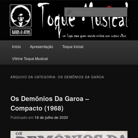
Pular
Pular
Um lugar para quem escuta música com outros olhos.
para
para
Pesqu
o
o
conteúdo
conteúdo
Toque Musical
principal
secundário
Menu
Início
Apresentação
Toque Inicial
principal
Vitrine Toque Musical
ARQUIVO DA CATEGORIA:
OS DEMÔNIOS DA GAROA
Os Demônios Da Garoa –
Compacto (1968)
Publicado em
18 de julho de 2020