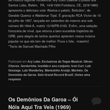
Santos Lobo, Belém, PA, 14/8/1930-Fortaleza, CE, 22/8/1980)
apresenta o delicioso xote “Abotoa o paletó, Belizário”, de
Geraldo Queiroz e Waldemar Tojal. É gravação RCA Victor de 10
de julho de 1957, lançada em setembro do mesmo ano sob
número 80-1844-A, matriz 13-H2PB-0163. Enfim, uma seleção
forrozeira de nível, que retoma a bem-sucedida trajetória do
GRB, para alegria de tantos quantos apreciem nossa música
popular no que ela tem de melhor. Puxa o fole, maestr
o
!
*Texto de Samuel Machado Filho
Publicado em
Ary Lobo
,
Exclusivos do Toque Musical
,
Gilvan
Chaves
,
Gordurinha
,
Ivanildo e seu conjunto
,
Ivon Curi
,
Luiz
Gonzaga
,
Luiz Wanderley
,
Manezinho Araújo
,
Marinês
,
Os
Demônios da Garoa
,
Selo Grand Record Brazil
|
Deixe uma
resposta
Os Demônios Da Garoa – Ói
Nóis Aqui Tra Veis (1969)