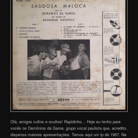
Olá, amigos cultos e ocultos! Rapidinho… Hoje eu tenho para
vocês os Demônios da Garoa, grupo vocal paulista que, acredito,
dispensa maiores apresentações. Temos aqui um lp de 1957. Na