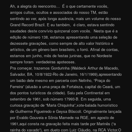
Ah, a alegria do reencontro… É o que certamente vocês,
amigos cultos, ocultos e associados do nosso TM, estão
sentindo ao ver, após longa ausência, mais um volume do nosso
Grand Record Brazil. E eu também, é claro, estava sentindo
saudades deste convívio quinzenal com vocês. Nesta que é a
edição de número 138, estamos apresentando uma seleção de
dezessete gravações, como sempre de alto valor histórico e
artístico, de um gênero bem brasileiro, o forró. Afinal de contas,
estamos em junho, mês de festas juninas, que no Nordeste
sempre foram verdadeiras apoteoses.
Pra começar, trazemos Gordurinha (Waldeck Arthur de Macedo,
Salvador, BA, 10/8/1922-Rio de Janeiro, 16/1/1969),apresentando
um baião dele mesmo em parceria com Nelinho, “Praça do
Ferreira” (alusão a uma praça de Fortaleza, capital do Ceará, um
dos pontos turísticos da cidade). Saiu pela Continental em
setembro de 1961, sob número 17993-B. Em seguida, uma
curiosa gravação de “Maria Chiquinha”,xote-balada humorístico
de Guilherme Figueiredo e Geysa Bôscoli. Originalmente lançada
por Evaldo Gouveia e Sônia Mamede na RGE, em agosto de
1961,aqui consta na gravação feita mais tarde por Marinês (“a
rainha do xaxado”), em dueto com Luiz Cláudio, na RCA Victor.O