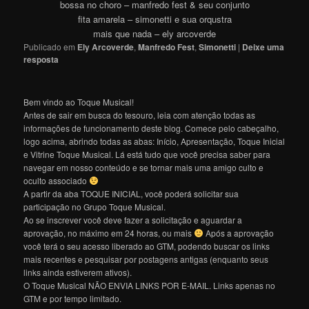
bossa no choro – manfredo fest & seu conjunto
fita amarela – simonetti e sua orqustra
mais que nada – ely arcoverde
Publicado em
Ely Arcoverde
,
Manfredo Fest
,
Simonetti
|
Deixe uma
resposta
Bem vindo ao Toque Musical!
Antes de sair em busca do tesouro, leia com atenção todas as
informações de funcionamento deste blog. Comece pelo cabeçalho,
logo acima, abrindo todas as abas: Início, Apresentação, Toque Inicial
e Vitrine Toque Musical. Lá está tudo que você precisa saber para
navegar em nosso conteúdo e se tornar mais uma amigo culto e
oculto associado
A partir da aba TOQUE INICIAL, você poderá solicitar sua
participação no Grupo Toque Musical.
Ao se inscrever você deve fazer a solicitação e aguardar a
aprovação, no máximo em 24 horas, ou mais
Após a aprovação
você terá o seu acesso liberado ao GTM, podendo buscar os links
mais recentes e pesquisar por postagens antigas (enquanto seus
links ainda estiverem ativos).
O Toque Musical NÃO ENVIA LINKS POR E-MAIL. Links apenas no
GTM e por tempo limitado.