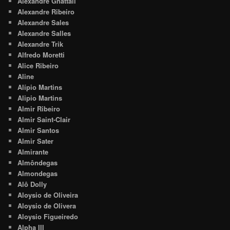
Alexandre Gnattali
Alexandre Ribeiro
Alexandre Sales
Alexandre Salles
Alexandre Trik
Alfredo Moretti
Alice Ribeiro
Aline
Alípio Martins
Alipio Martins
Almir Ribeiro
Almir Saint-Clair
Almir Santos
Almir Sater
Almirante
Almôndegas
Almondegas
Alô Dolly
Aloysio de Oliveira
Aloysio de Olivera
Aloysio Figueiredo
Alpha III