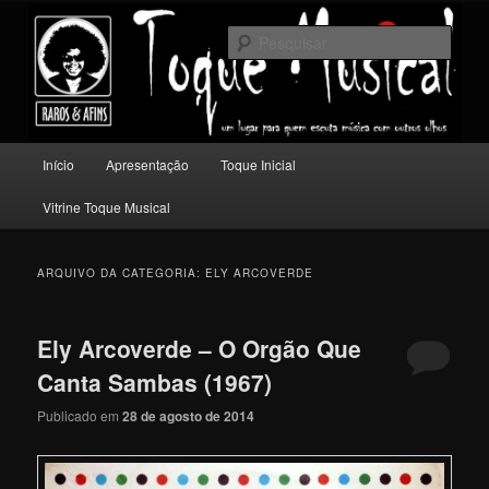
Pular
Pular
Um lugar para quem escuta música com outros olhos.
para
para
Pesqu
o
o
conteúdo
conteúdo
Toque Musical
principal
secundário
Menu
Início
Apresentação
Toque Inicial
principal
Vitrine Toque Musical
ARQUIVO DA CATEGORIA:
ELY ARCOVERDE
Ely Arcoverde – O Orgão Que
Canta Sambas (1967)
Publicado em
28 de agosto de 2014