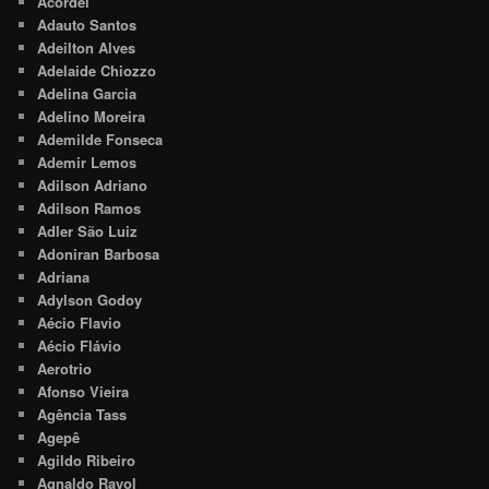
Acordel
Adauto Santos
Adeilton Alves
Adelaide Chiozzo
Adelina Garcia
Adelino Moreira
Ademilde Fonseca
Ademir Lemos
Adilson Adriano
Adilson Ramos
Adler São Luiz
Adoniran Barbosa
Adriana
Adylson Godoy
Aécio Flavio
Aécio Flávio
Aerotrio
Afonso Vieira
Agência Tass
Agepê
Agildo Ribeiro
Agnaldo Rayol