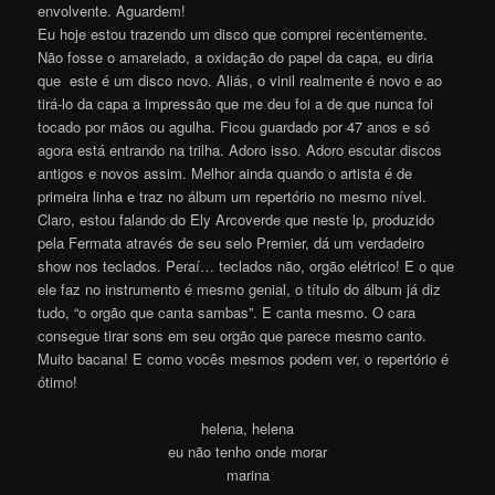
envolvente. Aguardem!
Eu hoje estou trazendo um disco que comprei recentemente.
Não fosse o amarelado, a oxidação do papel da capa, eu diria
que este é um disco novo. Aliás, o vinil realmente é novo e ao
tirá-lo da capa a impressão que me deu foi a de que nunca foi
tocado por mãos ou agulha. Ficou guardado por 47 anos e só
agora está entrando na trilha. Adoro isso. Adoro escutar discos
antigos e novos assim. Melhor ainda quando o artista é de
primeira linha e traz no álbum um repertório no mesmo nível.
Claro, estou falando do Ely Arcoverde que neste lp, produzido
pela Fermata através de seu selo Premier, dá um verdadeiro
show nos teclados. Peraí… teclados não, orgão elétrico! E o que
ele faz no instrumento é mesmo genial, o título do álbum já diz
tudo, “o orgão que canta sambas”. E canta mesmo. O cara
consegue tirar sons em seu orgão que parece mesmo canto.
Muito bacana! E como vocês mesmos podem ver, o repertório é
ótim
o
!
helena, helena
eu não tenho onde morar
marina