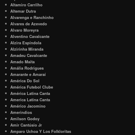
Altamiro Carrilho
Altemar Dutra
Alvarenga e Ranchinho
Alvares de Azevedo
Alvaro Moreyra
Alventino Cavalcante
Alzira Espíndola
Alzirinha Miranda
Amadeu Cavalcante
Amado Maita
Amália Rodrigues
Amarante e Amaraí
América Do Sol
América Futebol Clube
América Latina Canta
America Latina Canta
Américo Jacomino
Amerindios
Amilson Godoy
Amir Cantúsio Jr
Amparo Uchoa Y Los Folkloritas