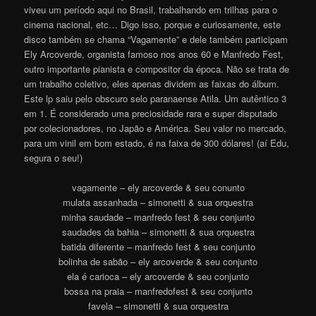
viveu um período aqui no Brasil, trabalhando em trilhas para o
cinema nacional, etc… Digo isso, porque e curiosamente, este
disco também se chama “Vagamente” e dele também participam
Ely Arcoverde, organista famoso nos anos 60 e Manfredo Fest,
outro importante pianista e compositor da época. Não se trata de
um trabalho coletivo, eles apenas dividem as faixas do álbum.
Este lp saiu pelo obscuro selo paranaense Atila. Um autêntico 3
em 1. É considerado uma preciosidade rara e super disputado
por colecionadores, no Japão e América. Seu valor no mercado,
para um vinil em bom estado, é na faixa de 300 dólares! (aí Edu,
segura o seu!)
vagamente – ely arcoverde & seu conunto
mulata assanhada – simonetti & sua orquestra
minha saudade – manfredo fest & seu conjunto
saudades da bahia – simonetti & sua orquestra
batida diferente – manfredo fest & seu conjunto
bolinha de sabão – ely arcoverde & seu conjunto
ela é carioca – ely arcoverde & seu conjunto
bossa na praia – manfredofest & seu conjunto
favela – simonetti & sua orquestra