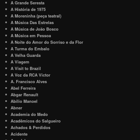
A Grande Seresta
A História de 1975
A Moreninha (peça teatral)
A Música Das Estrelas
A Música de João Bosco
A Música em Pessoa
A Noite do Amor do Sorriso e da Flor
A Turma do Embalo
A Velha Guarda
A Viagem
A Visit to Brazil
A Voz da RCA Victor
A. Francisco Alves
Abel Ferreira
Abgar Renault
Abílio Manoel
Abner
Academia do Medo
Acadêmicos do Salgueiro
Achados & Perdidos
Acidente