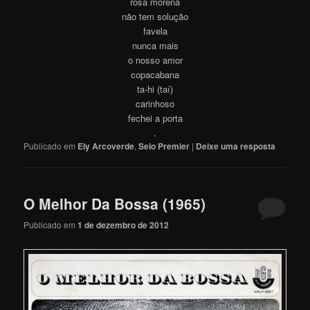
rosa morena
não tem solução
favela
nunca mais
o nosso amor
copacabana
ta-hi (taí)
carinhoso
fechei a porta
.
Publicado em
Ely Arcoverde
,
Selo Premier
|
Deixe uma resposta
O Melhor Da Bossa (1965)
Publicado em
1 de dezembro de 2012