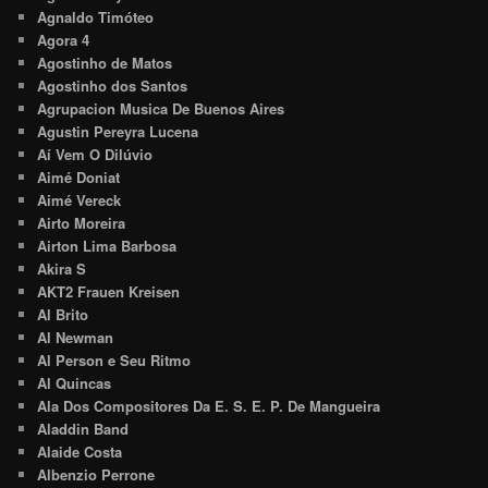
Agnaldo Timóteo
Agora 4
Agostinho de Matos
Agostinho dos Santos
Agrupacion Musica De Buenos Aires
Agustin Pereyra Lucena
Aí Vem O Dilúvio
Aimé Doniat
Aimé Vereck
Airto Moreira
Airton Lima Barbosa
Akira S
AKT2 Frauen Kreisen
Al Brito
Al Newman
Al Person e Seu Ritmo
Al Quincas
Ala Dos Compositores Da E. S. E. P. De Mangueira
Aladdin Band
Alaide Costa
Albenzio Perrone