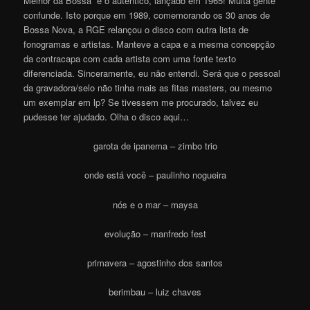
Melhor da Bossa” é o autêntico, lançado em 1965! Muita gente
confunde. Isto porque em 1989, comemorando os 30 anos de
Bossa Nova, a RGE relançou o disco com outra lista de
fonogramas e artistas. Manteve a capa e a mesma concepção
da contracapa com cada artista com uma fonte texto
diferenciada. Sinceramente, eu não entendi. Será que o pessoal
da gravadora/selo não tinha mais as fitas masters, ou mesmo
um exemplar em lp? Se tivessem me procurado, talvez eu
pudesse ter ajudado. Olha o disco aqui…
garota de ipanema – zimbo trio
onde está você – paulinho nogueira
nós e o mar – maysa
evolução – manfredo fest
primavera – agostinho dos santos
berimbau – luiz chaves