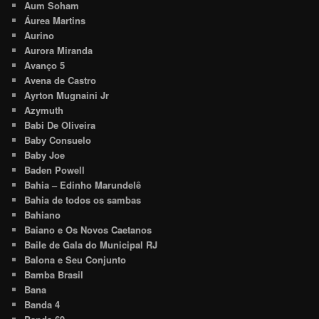
Aum Soham
Áurea Martins
Aurino
Aurora Miranda
Avanço 5
Avena de Castro
Ayrton Mugnaini Jr
Azymuth
Babi De Oliveira
Baby Consuelo
Baby Joe
Baden Powell
Bahia – Edinho Marundelê
Bahia de todos os sambas
Bahiano
Baiano e Os Novos Caetanos
Baile de Gala do Municipal RJ
Balona e Seu Conjunto
Bamba Brasil
Bana
Banda 4