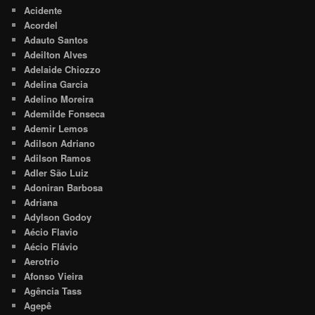
Acidente
Acordel
Adauto Santos
Adeilton Alves
Adelaide Chiozzo
Adelina Garcia
Adelino Moreira
Ademilde Fonseca
Ademir Lemos
Adilson Adriano
Adilson Ramos
Adler São Luiz
Adoniran Barbosa
Adriana
Adylson Godoy
Aécio Flavio
Aécio Flávio
Aerotrio
Afonso Vieira
Agência Tass
Agepê