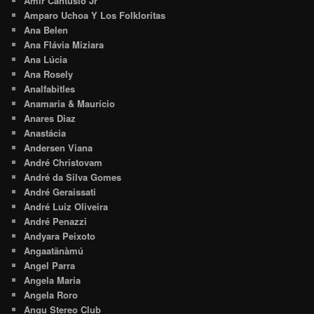
Amir Cantúsio Jr
Amparo Uchoa Y Los Folkloritas
Ana Belen
Ana Flávia Miziara
Ana Lúcia
Ana Rosely
Analfabitles
Anamaria & Maurício
Anares Diaz
Anastácia
Andersen Viana
André Christovam
André da Silva Gomes
André Geraissati
André Luiz Oliveira
André Penazzi
Andyara Peixoto
Angaatãnàmú
Angel Parra
Angela Maria
Angela Roro
Angu Stereo Club