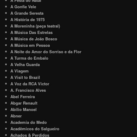
A Festa do Natal
A Gonfie Vele
A Grande Seresta
A História de 1975
A Moreninha (peça teatral)
A Música Das Estrelas
A Música de João Bosco
A Música em Pessoa
A Noite do Amor do Sorriso e da Flor
A Turma do Embalo
A Velha Guarda
A Viagem
A Visit to Brazil
A Voz da RCA Victor
A. Francisco Alves
Abel Ferreira
Abgar Renault
Abílio Manoel
Abner
Academia do Medo
Acadêmicos do Salgueiro
Achados & Perdidos