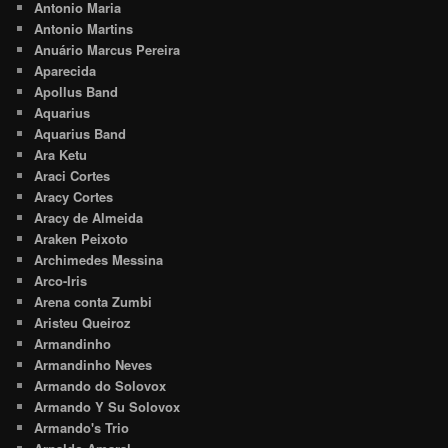
Antonio Maria
Antonio Martins
Anuário Marcus Pereira
Aparecida
Apollus Band
Aquarius
Aquarius Band
Ara Ketu
Araci Cortes
Aracy Cortes
Aracy de Almeida
Araken Peixoto
Archimedes Messina
Arco-Iris
Arena conta Zumbi
Aristeu Queiroz
Armandinho
Armandinho Neves
Armando do Solovox
Armando Y Su Solovox
Armando's Trio