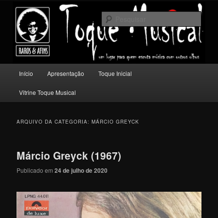
Pular
Pular
Um lugar para quem escuta música com outros olhos.
para
para
Pesqu
o
o
conteúdo
conteúdo
Toque Musical
principal
secundário
Menu
Início
Apresentação
Toque Inicial
principal
Vitrine Toque Musical
ARQUIVO DA CATEGORIA:
MÁRCIO GREYCK
Márcio Greyck (1967)
Publicado em
24 de julho de 2020