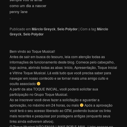
como um dia a nascer
penny lane
.
Publicado em
Márcio Greyck
,
Selo Polydor
|
Com a tag
Márcio
Greyck
,
Selo Polydor
Bem vindo ao Toque Musical!
Antes de sair em busca do tesouro, leia com atenção todas as
informações de funcionamento deste blog. Comece pelo cabeçalho,
logo acima, abrindo todas as abas: Início, Apresentação, Toque Inicial
e Vitrine Toque Musical. Lá está tudo que você precisa saber para
navegar em nosso conteúdo e se tornar mais uma amigo culto e
oculto associado
A partir da aba TOQUE INICIAL, você poderá solicitar sua
participação no Grupo Toque Musical.
Ao se inscrever você deve fazer a solicitação e aguardar a
aprovação, no máximo em 24 horas, ou mais
Após a aprovação
você terá o seu acesso liberado ao GTM, podendo buscar os links
mais recentes e pesquisar por postagens antigas (enquanto seus
links ainda estiverem ativos).
O Toque Musical NÃO ENVIA LINKS POR E-MAIL. Links apenas no