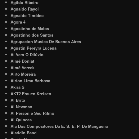
Agildo Ribeiro
Agnaldo Rayol
Agnaldo Timóteo
Agora 4
Agostinho de Matos
Agostinho dos Santos
Agrupacion Musica De Buenos Aires
Agustin Pereyra Lucena
Aí Vem O Dilúvio
Aimé Doniat
Aimé Vereck
Airto Moreira
Airton Lima Barbosa
Akira S
AKT2 Frauen Kreisen
Al Brito
Al Newman
Al Person e Seu Ritmo
Al Quincas
Ala Dos Compositores Da E. S. E. P. De Mangueira
Aladdin Band