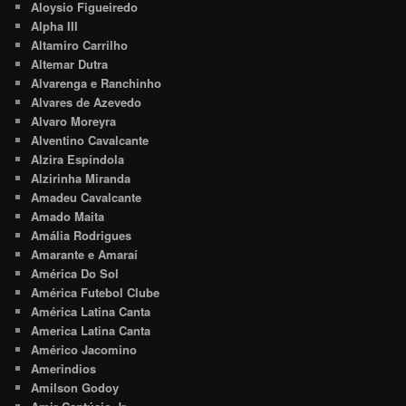
Aloysio Figueiredo
Alpha III
Altamiro Carrilho
Altemar Dutra
Alvarenga e Ranchinho
Alvares de Azevedo
Alvaro Moreyra
Alventino Cavalcante
Alzira Espíndola
Alzirinha Miranda
Amadeu Cavalcante
Amado Maita
Amália Rodrigues
Amarante e Amaraí
América Do Sol
América Futebol Clube
América Latina Canta
America Latina Canta
Américo Jacomino
Amerindios
Amilson Godoy