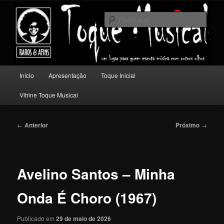
Pular
Um lugar para quem escuta música com outros olhos.
para
Pesqu
o
conteúdo
Toque Musical
principal
Menu
Início
Apresentação
Toque Inicial
principal
Vitrine Toque Musical
Navegação
←
Anterior
Próximo
→
de
posts
Avelino Santos – Minha
Onda É Choro (1967)
Publicado em
29 de maio de 2026