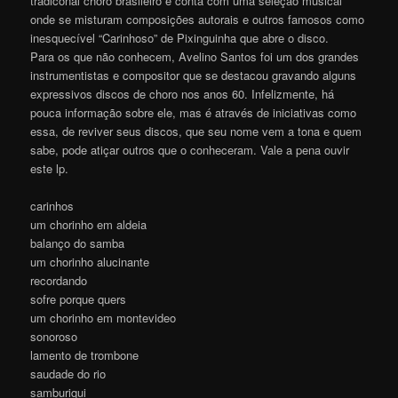
tradiconal choro brasileiro e conta com uma seleção musical
onde se misturam composições autorais e outros famosos como
inesquecível “Carinhoso” de Pixinguinha que abre o disco.
Para os que não conhecem, Avelino Santos foi um dos grandes
instrumentistas e compositor que se destacou gravando alguns
expressivos discos de choro nos anos 60. Infelizmente, há
pouca informação sobre ele, mas é através de iniciativas como
essa, de reviver seus discos, que seu nome vem a tona e quem
sabe, pode atiçar outros que o conheceram. Vale a pena ouvir
este lp.
carinhos
um chorinho em aldeia
balanço do samba
um chorinho alucinante
recordando
sofre porque quers
um chorinho em montevideo
sonoroso
lamento de trombone
saudade do rio
samburiqui