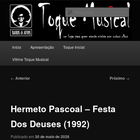
Pular
Um lugar para quem escuta música com outros olhos.
para
Pesqu
o
conteúdo
Toque Musical
principal
Menu
Início
Apresentação
Toque Inicial
principal
Vitrine Toque Musical
Navegação
←
Anterior
Próximo
→
de
posts
Hermeto Pascoal – Festa
Dos Deuses (1992)
Publicado em
30 de maio de 2026