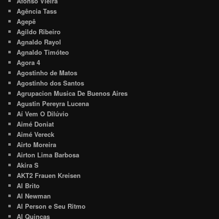
Afonso Vieira
Agência Tass
Agepê
Agildo Ribeiro
Agnaldo Rayol
Agnaldo Timóteo
Agora 4
Agostinho de Matos
Agostinho dos Santos
Agrupacion Musica De Buenos Aires
Agustin Pereyra Lucena
Aí Vem O Dilúvio
Aimé Doniat
Aimé Vereck
Airto Moreira
Airton Lima Barbosa
Akira S
AKT2 Frauen Kreisen
Al Brito
Al Newman
Al Person e Seu Ritmo
Al Quincas