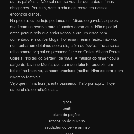
outras paixões… Não sei nem se vou dar conta das minhas
obrigações. Por isso, serei ainda mais breve em nossos
encontros diários.
Na pressa, estou hoje postando um ‘disco de gaveta’, aqueles
que ficam na reserva para situações como esta. Não o postei
antes porque pelo que andei vendo já era um disco bem
comentado em outros blogs. Por essa mesma razão, não vou
nem entrar em detalhes sobre ele, além do óbvio… Trata-se da
trilha sonora original do premiado filme de Carlos Alberto Prates
Correia, “Noites do Sertão”, de 1984. A música do filme ficou a
cargo de Tavinho Moura, que com seu talento, produziu um
belíssimo trabalho, também premiado (melhor trilha sonora) e em
diversos festivais…
Vejo que minha hora já está passando. Paro por aqui… Hoje
estou cheio de reticências…
glória
buriti
claro do poções
rozeozins de nuvens
saudades do peixe amnso
a boca