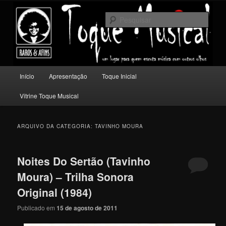
Pular
Pular
Um lugar para quem escuta música com outros olhos.
para
para
Pesqu
o
o
conteúdo
conteúdo
Toque Musical
principal
secundário
Menu
Início
Apresentação
Toque Inicial
principal
Vitrine Toque Musical
ARQUIVO DA CATEGORIA:
TAVINHO MOURA
Noites Do Sertão (Tavinho
Moura) – Trilha Sonora
Original (1984)
Publicado em
15 de agosto de 2011