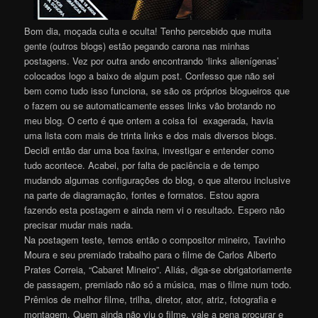
Bom dia, moçada culta e oculta! Tenho percebido que muita
gente (outros blogs) estão pegando carona nas minhas
postagens. Vez por outra ando encontrando ‘links alienígenas’
colocados logo a baixo de algum post. Confesso que não sei
bem como tudo isso funciona, se são os próprios blogueiros que
o fazem ou se automaticamente esses links vão brotando no
meu blog. O certo é que ontem a coisa foi exagerada, havia
uma lista com mais de trinta links e dos mais diversos blogs.
Decidi então dar uma boa faxina, investigar e entender como
tudo acontece. Acabei, por falta de paciência e de tempo
mudando algumas configurações do blog, o que alterou inclusive
na parte de diagramação, fontes e formatos. Estou agora
fazendo esta postagem e ainda nem vi o resultado. Espero não
precisar mudar mais nada.
Na postagem teste, temos então o compositor mineiro, Tavinho
Moura e seu premiado trabalho para o filme de Carlos Alberto
Prates Correia, “Cabaret Mineiro”. Aliás, diga-se obrigatoriamente
de passagem, premiado não só a música, mas o filme num todo.
Prêmios de melhor filme, trilha, diretor, ator, atriz, fotografia e
montagem. Quem ainda não viu o filme, vale a pena procurar e