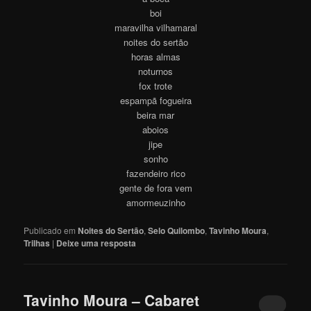
boi
maravilha vilhamaral
noites do sertão
horas almas
noturnos
fox trote
espampã fogueira
beira mar
aboios
jipe
sonho
fazendeiro rico
gente de fora vem
amormeuzinho
Publicado em
Noites do Sertão
,
Selo Quilombo
,
Tavinho Moura
,
Trilhas
|
Deixe uma resposta
Tavinho Moura – Cabaret