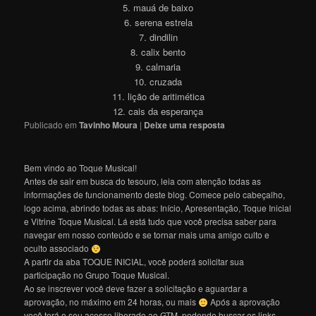
5. mauá de baixo
6. serena estrela
7. dindilin
8. calix bento
9. calmaria
10. cruzada
11. lição de aritimética
12. cais da esperança
Publicado em
Tavinho Moura
|
Deixe uma resposta
Bem vindo ao Toque Musical!
Antes de sair em busca do tesouro, leia com atenção todas as
informações de funcionamento deste blog. Comece pelo cabeçalho,
logo acima, abrindo todas as abas: Início, Apresentação, Toque Inicial
e Vitrine Toque Musical. Lá está tudo que você precisa saber para
navegar em nosso conteúdo e se tornar mais uma amigo culto e
oculto associado
A partir da aba TOQUE INICIAL, você poderá solicitar sua
participação no Grupo Toque Musical.
Ao se inscrever você deve fazer a solicitação e aguardar a
aprovação, no máximo em 24 horas, ou mais
Após a aprovação
você terá o seu acesso liberado ao GTM, podendo buscar os links