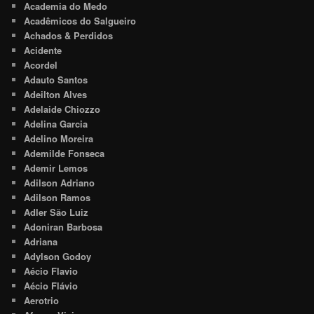
Academia do Medo
Acadêmicos do Salgueiro
Achados & Perdidos
Acidente
Acordel
Adauto Santos
Adeilton Alves
Adelaide Chiozzo
Adelina Garcia
Adelino Moreira
Ademilde Fonseca
Ademir Lemos
Adilson Adriano
Adilson Ramos
Adler São Luiz
Adoniran Barbosa
Adriana
Adylson Godoy
Aécio Flavio
Aécio Flávio
Aerotrio