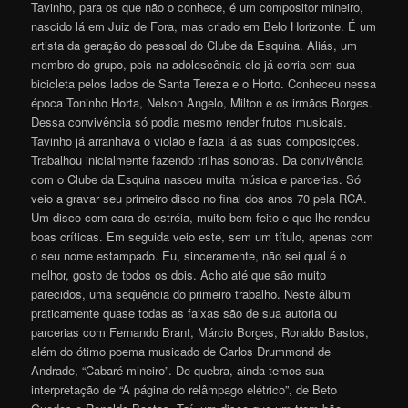
Tavinho, para os que não o conhece, é um compositor mineiro,
nascido lá em Juiz de Fora, mas criado em Belo Horizonte. É um
artista da geração do pessoal do Clube da Esquina. Aliás, um
membro do grupo, pois na adolescência ele já corria com sua
bicicleta pelos lados de Santa Tereza e o Horto. Conheceu nessa
época Toninho Horta, Nelson Angelo, Milton e os irmãos Borges.
Dessa convivência só podia mesmo render frutos musicais.
Tavinho já arranhava o violão e fazia lá as suas composições.
Trabalhou inicialmente fazendo trilhas sonoras. Da convivência
com o Clube da Esquina nasceu muita música e parcerias. Só
veio a gravar seu primeiro disco no final dos anos 70 pela RCA.
Um disco com cara de estréia, muito bem feito e que lhe rendeu
boas críticas. Em seguida veio este, sem um título, apenas com
o seu nome estampado. Eu, sinceramente, não sei qual é o
melhor, gosto de todos os dois. Acho até que são muito
parecidos, uma sequência do primeiro trabalho. Neste álbum
praticamente quase todas as faixas são de sua autoria ou
parcerias com Fernando Brant, Márcio Borges, Ronaldo Bastos,
além do ótimo poema musicado de Carlos Drummond de
Andrade, “Cabaré mineiro”. De quebra, ainda temos sua
interpretação de “A página do relâmpago elétrico”, de Beto