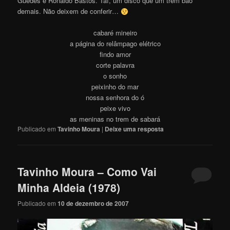
Guedes e Ronaldo Bastos. Taí, um disco que um trem bão
demais. Não deixem de conferir…
cabaré mineiro
a página do relâmpago elétrico
findo amor
corte palavra
o sonho
peixinho do mar
nossa senhora do ó
peixe vivo
as meninas no trem de sabará
Publicado em
Tavinho Moura
|
Deixe uma resposta
Tavinho Moura – Como Vai
Minha Aldeia (1978)
Publicado em
10 de dezembro de 2007