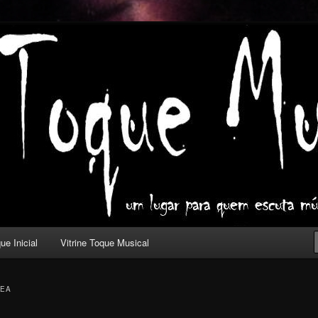
ica com outros olhos.
l
ue Inicial
Vitrine Toque Musical
WEA