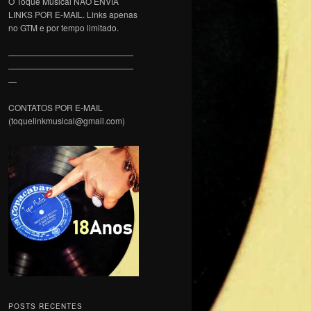
O Toque Musical NÃO ENVIA
LINKS POR E-MAIL. Links apenas
no GTM e por tempo limitado.
———————————————
———————————————
—
CONTATOS POR E-MAIL
(toquelinkmusical@gmail.com)
POSTS RECENTES