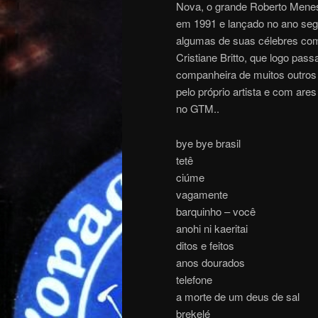
Nova, o grande Roberto Mene
em 1991 e lançado no ano segui
algumas de suas célebres comp
Cristiane Britto, que logo pas
companheira de muitos outros 
pelo próprio artista e com are
no GTM..
bye bye brasil
tetê
ciúme
vagamente
barquinho – você
anohi ni kaeritai
ditos e feitos
anos dourados
telefone
a morte de um deus de sal
brekelé