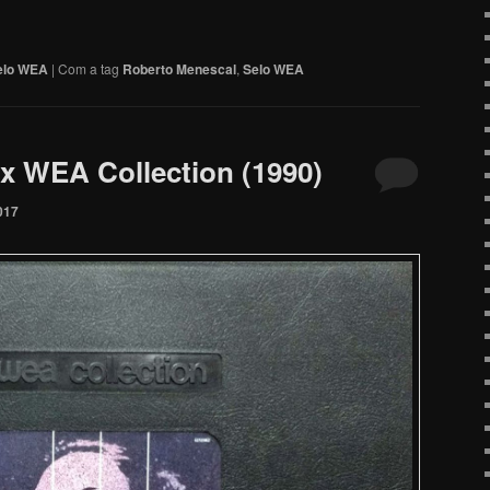
elo WEA
|
Com a tag
Roberto Menescal
,
Selo WEA
ox WEA Collection (1990)
017