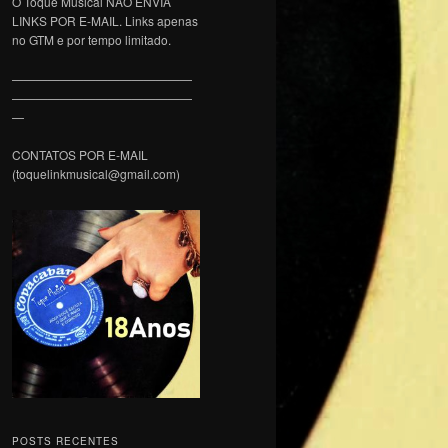
O Toque Musical NÃO ENVIA
LINKS POR E-MAIL. Links apenas
no GTM e por tempo limitado.
———————————————
———————————————
—
CONTATOS POR E-MAIL
(toquelinkmusical@gmail.com)
POSTS RECENTES