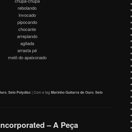
chupa-chupa
rebolando
invocado
pipocando
chocante
arrepiando
agitada
arrasta pé
melô do apaixonado
Ouro
,
Selo Polydisc
|
Com a tag
Marinho Guitarra de Ouro
,
Selo
Incorporated – A Peça