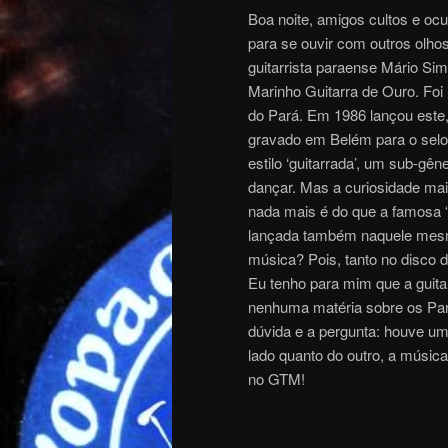
Boa noite, amigos cultos e oc
para se ouvir com outros olho
guitarrista paraense Mário Si
Marinho Guitarra de Ouro. Foi 
do Pará. Em 1986 lançou este,
gravado em Belém para o selo 
estilo ‘guitarrada’, um sub-gê
dançar. Mas a curiosidade maio
nada mais é do que a famosa 
lançada também naquele mesm
música? Pois, tanto no disco 
Eu tenho para mim que a guitar
nenhuma matéria sobre os Para
dúvida e a pergunta: houve um
lado quanto do outro, a música
no GTM!