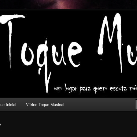
ica com outros olhos.
l
ue Inicial
Vitrine Toque Musical
9