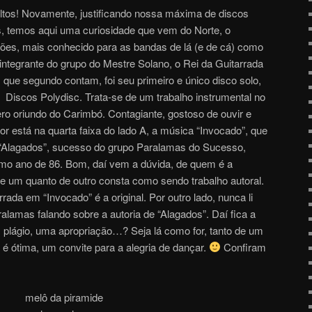
ultos! Novamente, justificando nossa máxima de discos
s, temos aqui uma curiosidade que vem do Norte, o
mões, mais conhecido para as bandas de lá (e de cá) como
integrante do grupo do Mestre Solano, o Rei da Guitarrada
 que segundo contam, foi seu primeiro e único disco solo,
Discos Polydisc. Trata-se de um trabalho instrumental no
nero oriundo do Carimbó. Contagiante, gostoso de ouvir e
r está na quarta faixa do lado A, a música “Invocado”, que
“Alagados”, sucesso do grupo Paralamas do Sucesso,
o ano de 86. Bom, daí vem a dúvida, de quem é a
de um quanto de outro consta como sendo trabalho autoral.
rada em “Invocado” é a original. Por outro lado, nunca li
lamas falando sobre a autoria de “Alagados”. Daí fica a
 plágio, uma apropriação…? Seja lá como for, tanto de um
 é ótima, um convite para a alegria de dançar.
Confiram
melô da piramide