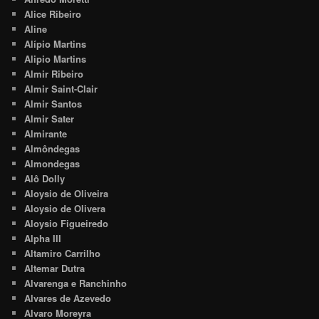
Alice Ribeiro
Aline
Alípio Martins
Alipio Martins
Almir Ribeiro
Almir Saint-Clair
Almir Santos
Almir Sater
Almirante
Almôndegas
Almondegas
Alô Dolly
Aloysio de Oliveira
Aloysio de Olivera
Aloysio Figueiredo
Alpha III
Altamiro Carrilho
Altemar Dutra
Alvarenga e Ranchinho
Alvares de Azevedo
Alvaro Moreyra