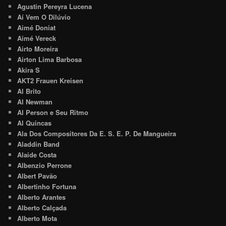
Agustin Pereyra Lucena
Aí Vem O Dilúvio
Aimé Doniat
Aimé Vereck
Airto Moreira
Airton Lima Barbosa
Akira S
AKT2 Frauen Kreisen
Al Brito
Al Newman
Al Person e Seu Ritmo
Al Quincas
Ala Dos Compositores Da E. S. E. P. De Mangueira
Aladdin Band
Alaide Costa
Albenzio Perrone
Albert Pavão
Albertinho Fortuna
Alberto Arantes
Alberto Calçada
Alberto Mota