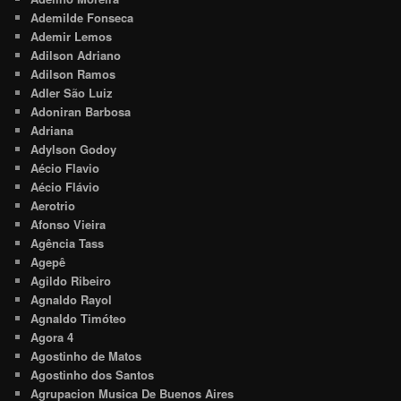
Ademilde Fonseca
Ademir Lemos
Adilson Adriano
Adilson Ramos
Adler São Luiz
Adoniran Barbosa
Adriana
Adylson Godoy
Aécio Flavio
Aécio Flávio
Aerotrio
Afonso Vieira
Agência Tass
Agepê
Agildo Ribeiro
Agnaldo Rayol
Agnaldo Timóteo
Agora 4
Agostinho de Matos
Agostinho dos Santos
Agrupacion Musica De Buenos Aires