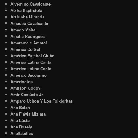
Alventino Cavalcante
Alzira Espíndola
Alzirinha Miranda
Amadeu Cavalcante
Amado Maita
Amália Rodrigues
Amarante e Amaraí
América Do Sol
América Futebol Clube
América Latina Canta
America Latina Canta
Américo Jacomino
Amerindios
Amilson Godoy
Amir Cantúsio Jr
Amparo Uchoa Y Los Folkloritas
Ana Belen
Ana Flávia Miziara
Ana Lúcia
Ana Rosely
Analfabitles