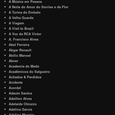
A Música em Pessoa
A Noite do Amor do Sorriso e da Flor
A Turma do Embalo
A Velha Guarda
A Viagem
A Visit to Brazil
A Voz da RCA Victor
A. Francisco Alves
Abel Ferreira
Abgar Renault
Abílio Manoel
Abner
Academia do Medo
Acadêmicos do Salgueiro
Achados & Perdidos
Acidente
Acordel
Adauto Santos
Adeilton Alves
Adelaide Chiozzo
Adelina Garcia
Adelino Moreira