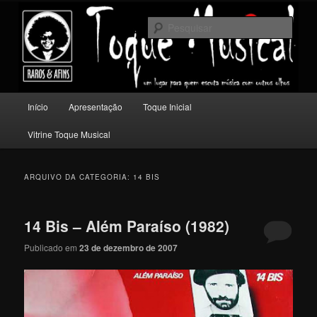
Pular
Pular
Um lugar para quem escuta música com outros olhos.
para
para
Pesqu
o
o
conteúdo
conteúdo
Toque Musical
principal
secundário
Menu
Início
Apresentação
Toque Inicial
principal
Vitrine Toque Musical
ARQUIVO DA CATEGORIA:
14 BIS
14 Bis – Além Paraíso (1982)
Publicado em
23 de dezembro de 2007