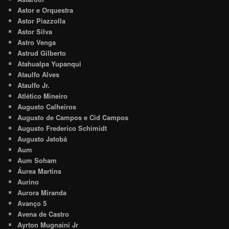
Astor e Orquestra
Astor Piazzolla
Astor Silva
Astro Venga
Astrud Gilberto
Atahualpa Yupanqui
Ataulfo Alves
Ataulfo Jr.
Atlético Mineiro
Augusto Calheiros
Augusto de Campos e Cid Campos
Augusto Frederico Schimidt
Augusto Jatobá
Aum
Aum Soham
Áurea Martins
Aurino
Aurora Miranda
Avanço 5
Avena de Castro
Ayrton Mugnaini Jr