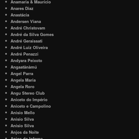
Anamaria & Maurício
Anares Diaz
Anastácia
Andersen Viana
André Christovam
André da Silva Gomes
André Geraissati
André Luiz Oliveira
André Penazzi
Andyara Peixoto
Angaatãnàmú
Angel Parra
Angela Maria
Angela Roro
Angu Stereo Club
Aniceto do Império
Aniceto e Campolino
Anisio Mello
Anisio Silva
Anísio Silva
Anjos da Noite
Anjos do Inferno