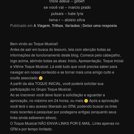
triste adeus – gilbert
se você vai – marcio prado
pulsars – kate lyra
tema r – aloisio silva
Publicado em
A Viagem
,
Trilhas
,
Variados
|
Deixe uma resposta
Bem vindo ao Toque Musical!
Antes de sair em busca do tesouro, leia com atenção todas as
informações de funcionamento deste blog. Comece pelo cabeçalho,
logo acima, abrindo todas as abas: Início, Apresentação, Toque Inicial
e Vitrine Toque Musical. Lá está tudo que você precisa saber para
navegar em nosso conteúdo e se tornar mais uma amigo culto e
oculto associado
A partir da aba TOQUE INICIAL, você poderá solicitar sua
participação no Grupo Toque Musical.
Ao se inscrever você deve fazer a solicitação e aguardar a
aprovação, no máximo em 24 horas, ou mais
Após a aprovação
você terá o seu acesso liberado ao GTM, podendo buscar os links
mais recentes e pesquisar por postagens antigas (enquanto seus
links ainda estiverem ativos).
O Toque Musical NÃO ENVIA LINKS POR E-MAIL. Links apenas no
GTM e por tempo limitado.