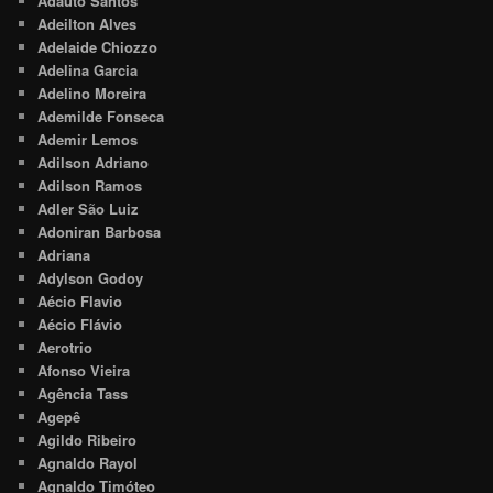
Adauto Santos
Adeilton Alves
Adelaide Chiozzo
Adelina Garcia
Adelino Moreira
Ademilde Fonseca
Ademir Lemos
Adilson Adriano
Adilson Ramos
Adler São Luiz
Adoniran Barbosa
Adriana
Adylson Godoy
Aécio Flavio
Aécio Flávio
Aerotrio
Afonso Vieira
Agência Tass
Agepê
Agildo Ribeiro
Agnaldo Rayol
Agnaldo Timóteo