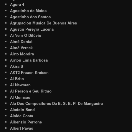
Agora 4
Agostinho de Matos
Agostinho dos Santos
Agrupacion Musica De Buenos Aires
Agustin Pereyra Lucena
Aí Vem O Dilúvio
Aimé Doniat
Aimé Vereck
Airto Moreira
Airton Lima Barbosa
Akira S
AKT2 Frauen Kreisen
Al Brito
Al Newman
Al Person e Seu Ritmo
Al Quincas
Ala Dos Compositores Da E. S. E. P. De Mangueira
Aladdin Band
Alaide Costa
Albenzio Perrone
Albert Pavão