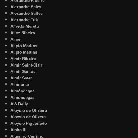
Alexandre Ribeiro
Alexandre Sales
Alexandre Salles
Alexandre Trik
Alfredo Moretti
Alice Ribeiro
Aline
Alípio Martins
Alipio Martins
Almir Ribeiro
Almir Saint-Clair
Almir Santos
Almir Sater
Almirante
Almôndegas
Almondegas
Alô Dolly
Aloysio de Oliveira
Aloysio de Olivera
Aloysio Figueiredo
Alpha III
Altamiro Carrilho