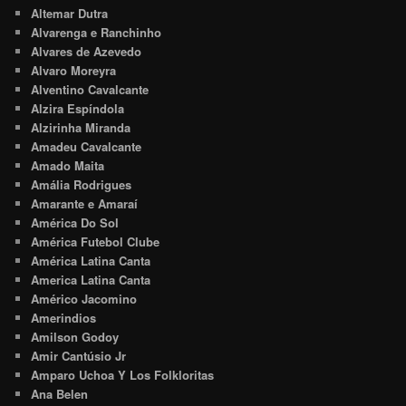
Altemar Dutra
Alvarenga e Ranchinho
Alvares de Azevedo
Alvaro Moreyra
Alventino Cavalcante
Alzira Espíndola
Alzirinha Miranda
Amadeu Cavalcante
Amado Maita
Amália Rodrigues
Amarante e Amaraí
América Do Sol
América Futebol Clube
América Latina Canta
America Latina Canta
Américo Jacomino
Amerindios
Amilson Godoy
Amir Cantúsio Jr
Amparo Uchoa Y Los Folkloritas
Ana Belen