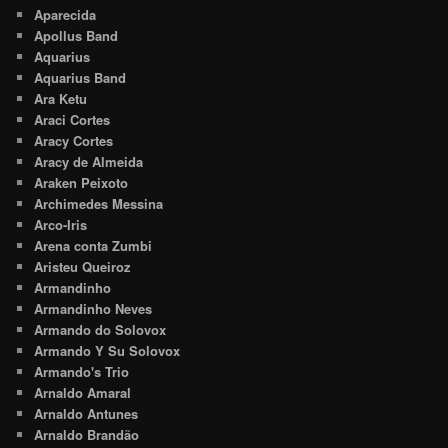
Aparecida
Apollus Band
Aquarius
Aquarius Band
Ara Ketu
Araci Cortes
Aracy Cortes
Aracy de Almeida
Araken Peixoto
Archimedes Messina
Arco-Iris
Arena conta Zumbi
Aristeu Queiroz
Armandinho
Armandinho Neves
Armando do Solovox
Armando Y Su Solovox
Armando's Trio
Arnaldo Amaral
Arnaldo Antunes
Arnaldo Brandão