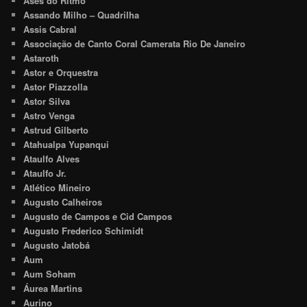
Ases do Ritmo
Assando Milho – Quadrilha
Assis Cabral
Associação de Canto Coral Camerata Rio De Janeiro
Astaroth
Astor e Orquestra
Astor Piazzolla
Astor Silva
Astro Venga
Astrud Gilberto
Atahualpa Yupanqui
Ataulfo Alves
Ataulfo Jr.
Atlético Mineiro
Augusto Calheiros
Augusto de Campos e Cid Campos
Augusto Frederico Schimidt
Augusto Jatobá
Aum
Aum Soham
Áurea Martins
Aurino