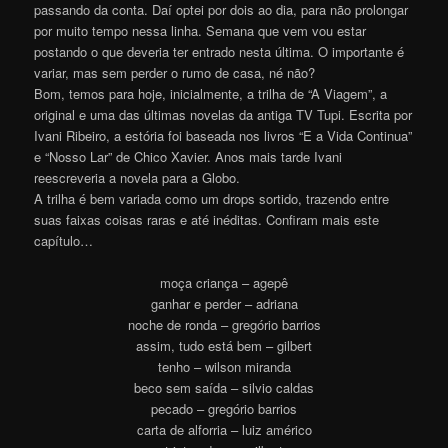
passando da conta. Daí optei por dois ao dia, para não prolongar
por muito tempo nessa linha. Semana que vem vou estar
postando o que deveria ter entrado nesta última. O importante é
variar, mas sem perder o rumo de casa, né não?
Bom, temos para hoje, inicialmente, a trilha de “A Viagem”, a
original e uma das últimas novelas da antiga TV Tupi. Escrita por
Ivani Ribeiro, a estória foi baseada nos livros “E a Vida Continua”
e “Nosso Lar” de Chico Xavier. Anos mais tarde Ivani
reescreveria a novela para a Globo.
A trilha é bem variada como um drops sortido, trazendo entre
suas faixas coisas raras e até inéditas. Confiram mais este
capítulo…
moça criança – agepê
ganhar e perder – adriana
noche de ronda – gregório barrios
assim, tudo está bem – gilbert
tenho – wilson miranda
beco sem saída – silvio caldas
pecado – gregório barrios
carta de alforria – luiz américo