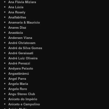
Ana Flávia Miziara
Ana Lúcia
Ana Rosely
Analfabitles
Anamaria & Maurício
Anares Diaz
Anastácia
Andersen Viana
André Christovam
André da Silva Gomes
André Geraissati
André Luiz Oliveira
André Penazzi
Andyara Peixoto
Angaatãnàmú
Angel Parra
Angela Maria
Angela Roro
Angu Stereo Club
Aniceto do Império
Aniceto e Campolino