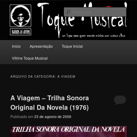
Pular
Pular
Um lugar para quem escuta música com outros olhos.
para
para
Pesqu
o
o
conteúdo
conteúdo
Toque Musical
principal
secundário
Menu
Início
Apresentação
Toque Inicial
principal
Vitrine Toque Musical
ARQUIVO DA CATEGORIA:
A VIAGEM
A Viagem – Trilha Sonora
Original Da Novela (1976)
Publicado em
23 de agosto de 2008