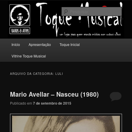
Pular
Pular
Um lugar para quem escuta música com outros olhos.
para
para
Pesqu
o
o
conteúdo
conteúdo
Toque Musical
principal
secundário
Menu
Início
Apresentação
Toque Inicial
principal
Vitrine Toque Musical
ARQUIVO DA CATEGORIA:
LULI
Mario Avellar – Nasceu (1980)
Publicado em
7 de setembro de 2015