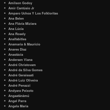
Amilson Godoy
Amir Cantúsio Jr
Amparo Uchoa Y Los Folkloritas
Ana Belen
Ana Flávia Miziara
Ana Lúcia
Ana Rosely
Analfabitles
Anamaria & Maurício
Anares Diaz
Anastácia
Andersen Viana
André Christovam
André da Silva Gomes
André Geraissati
André Luiz Oliveira
André Penazzi
Andyara Peixoto
Angaatãnàmú
Angel Parra
Angela Maria