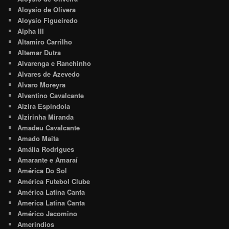
Aloysio de Olivera
Aloysio Figueiredo
Alpha III
Altamiro Carrilho
Altemar Dutra
Alvarenga e Ranchinho
Alvares de Azevedo
Alvaro Moreyra
Alventino Cavalcante
Alzira Espíndola
Alzirinha Miranda
Amadeu Cavalcante
Amado Maita
Amália Rodrigues
Amarante e Amaraí
América Do Sol
América Futebol Clube
América Latina Canta
America Latina Canta
Américo Jacomino
Amerindios