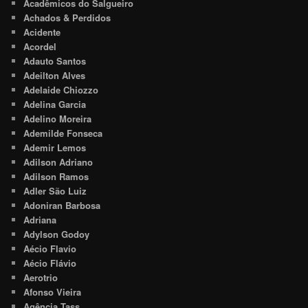
Acadêmicos do Salgueiro
Achados & Perdidos
Acidente
Acordel
Adauto Santos
Adeilton Alves
Adelaide Chiozzo
Adelina Garcia
Adelino Moreira
Ademilde Fonseca
Ademir Lemos
Adilson Adriano
Adilson Ramos
Adler São Luiz
Adoniran Barbosa
Adriana
Adylson Godoy
Aécio Flavio
Aécio Flávio
Aerotrio
Afonso Vieira
Agência Tass