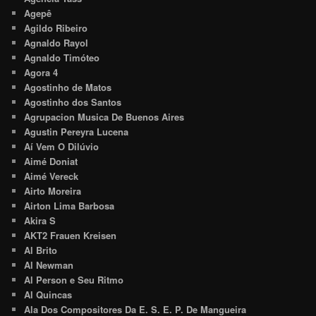
Agepê
Agildo Ribeiro
Agnaldo Rayol
Agnaldo Timóteo
Agora 4
Agostinho de Matos
Agostinho dos Santos
Agrupacion Musica De Buenos Aires
Agustin Pereyra Lucena
Aí Vem O Dilúvio
Aimé Doniat
Aimé Vereck
Airto Moreira
Airton Lima Barbosa
Akira S
AKT2 Frauen Kreisen
Al Brito
Al Newman
Al Person e Seu Ritmo
Al Quincas
Ala Dos Compositores Da E. S. E. P. De Mangueira