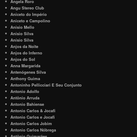
Angela Roro
Angu Stereo Club
Aniceto do Império
Aniceto e Campolino
Anisio Mello
Anisio Silva
Anísio Silva
Anjos da Noite
Anjos do Inferno
Anjos do Sol
Anna Margarida
Antenógenes Silva
Anthony Guima
Antoninho Pellicciari E Seu Conjunto
Antonio Adolfo
Antônio Arruda
Antonio Bahiense
Antonio Carlos & Jocafi
Antonio Carlos e Jocafi
Antonio Carlos Jobim
Antonio Carlos Nóbrega
Antônio Guimarães