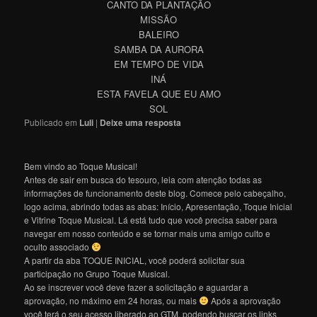
CANTO DA PLANTAÇÃO
MISSÃO
BALEIRO
SAMBA DA AURORA
EM TEMPO DE VIDA
INÁ
ESTA FAVELA QUE EU AMO
SOL
Publicado em
Luli
|
Deixe uma resposta
Bem vindo ao Toque Musical!
Antes de sair em busca do tesouro, leia com atenção todas as
informações de funcionamento deste blog. Comece pelo cabeçalho,
logo acima, abrindo todas as abas: Início, Apresentação, Toque Inicial
e Vitrine Toque Musical. Lá está tudo que você precisa saber para
navegar em nosso conteúdo e se tornar mais uma amigo culto e
oculto associado
A partir da aba TOQUE INICIAL, você poderá solicitar sua
participação no Grupo Toque Musical.
Ao se inscrever você deve fazer a solicitação e aguardar a
aprovação, no máximo em 24 horas, ou mais
Após a aprovação
você terá o seu acesso liberado ao GTM, podendo buscar os links