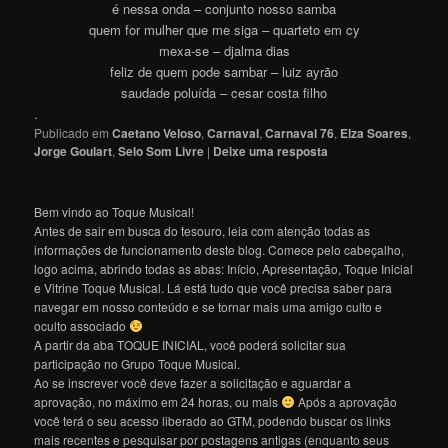
é nessa onda – conjunto nosso samba
quem for mulher que me siga – quarteto em cy
mexa-se – djalma dias
feliz de quem pode sambar – luiz ayrão
saudade poluída – cesar costa filho
.
Publicado em
Caetano Veloso
,
Carnaval
,
Carnaval 76
,
Elza Soares
,
Jorge Goulart
,
Selo Som Livre
|
Deixe uma resposta
Bem vindo ao Toque Musical!
Antes de sair em busca do tesouro, leia com atenção todas as
informações de funcionamento deste blog. Comece pelo cabeçalho,
logo acima, abrindo todas as abas: Início, Apresentação, Toque Inicial
e Vitrine Toque Musical. Lá está tudo que você precisa saber para
navegar em nosso conteúdo e se tornar mais uma amigo culto e
oculto associado
A partir da aba TOQUE INICIAL, você poderá solicitar sua
participação no Grupo Toque Musical.
Ao se inscrever você deve fazer a solicitação e aguardar a
aprovação, no máximo em 24 horas, ou mais
Após a aprovação
você terá o seu acesso liberado ao GTM, podendo buscar os links
mais recentes e pesquisar por postagens antigas (enquanto seus