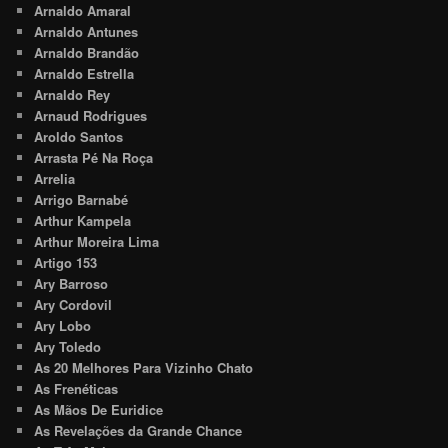
Arnaldo Amaral
Arnaldo Antunes
Arnaldo Brandão
Arnaldo Estrella
Arnaldo Rey
Arnaud Rodrigues
Aroldo Santos
Arrasta Pé Na Roça
Arrelia
Arrigo Barnabé
Arthur Kampela
Arthur Moreira Lima
Artigo 153
Ary Barroso
Ary Cordovil
Ary Lobo
Ary Toledo
As 20 Melhores Para Vizinho Chato
As Frenéticas
As Mãos De Euridice
As Revelações da Grande Chance