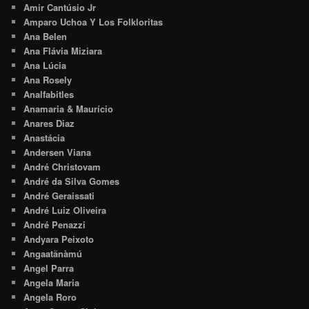
Amir Cantúsio Jr
Amparo Uchoa Y Los Folkloritas
Ana Belen
Ana Flávia Miziara
Ana Lúcia
Ana Rosely
Analfabitles
Anamaria & Maurício
Anares Diaz
Anastácia
Andersen Viana
André Christovam
André da Silva Gomes
André Geraissati
André Luiz Oliveira
André Penazzi
Andyara Peixoto
Angaatãnàmú
Angel Parra
Angela Maria
Angela Roro