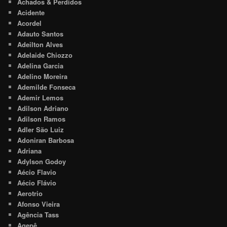
Achados & Perdidos
Acidente
Acordel
Adauto Santos
Adeilton Alves
Adelaide Chiozzo
Adelina Garcia
Adelino Moreira
Ademilde Fonseca
Ademir Lemos
Adilson Adriano
Adilson Ramos
Adler São Luiz
Adoniran Barbosa
Adriana
Adylson Godoy
Aécio Flavio
Aécio Flávio
Aerotrio
Afonso Vieira
Agência Tass
Agepê