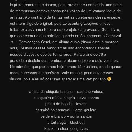
lp já se tornou um clássico, pois traz em seu conteúdo uma série
de marchinhas carnavalescas nas vozes de um variado leque de
artistas. Ao contrário de tantas outras coletâneas dessa espécie,
esta tem algo de original, pois apresenta gravações únicas,
feitas exclusivamente para este projeto da gravadora Som Livre,
que começou no ano anterior, quando então lançaram o Carnaval
75 – Convocação Geral, em álbum duplo (disco este já postado
aqui). Muitos desses fonogramas são encontrados apenas
nesses discos, o que os torna raros. Para o ano de 76 a
gravadora decidiu desmembrar o álbum duplo em dois volumes.
No primeiro, que postamos hoje temos 12 músicas, sendo quase
todas sucessos memoráveis. Vale muito a pena ouvir esses
discos, pois eles só costuma aparecer uma vez por ano
a filha da chiquita bacana – caetano veloso
mangueira minha alegria – elza soares
prá lá de bagdá – fevers
carimbó no carnaval – jorge goulard
verde e branco – sonia santos
a tartaruga – blackout
kojak – nelson gonçalves