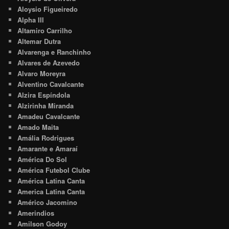
Aloysio Figueiredo
Alpha III
Altamiro Carrilho
Altemar Dutra
Alvarenga e Ranchinho
Alvares de Azevedo
Alvaro Moreyra
Alventino Cavalcante
Alzira Espíndola
Alzirinha Miranda
Amadeu Cavalcante
Amado Maita
Amália Rodrigues
Amarante e Amaraí
América Do Sol
América Futebol Clube
América Latina Canta
America Latina Canta
Américo Jacomino
Amerindios
Amilson Godoy