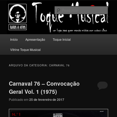
Pular
Pular
Um lugar para quem escuta música com outros olhos.
para
para
Pesqu
o
o
conteúdo
conteúdo
Toque Musical
principal
secundário
Menu
Início
Apresentação
Toque Inicial
principal
Vitrine Toque Musical
ARQUIVO DA CATEGORIA:
CARNAVAL 76
Carnaval 76 – Convocação
Geral Vol. 1 (1975)
Publicado em
25 de fevereiro de 2017