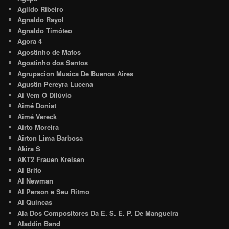
Agildo Ribeiro
Agnaldo Rayol
Agnaldo Timóteo
Agora 4
Agostinho de Matos
Agostinho dos Santos
Agrupacion Musica De Buenos Aires
Agustin Pereyra Lucena
Aí Vem O Dilúvio
Aimé Doniat
Aimé Vereck
Airto Moreira
Airton Lima Barbosa
Akira S
AKT2 Frauen Kreisen
Al Brito
Al Newman
Al Person e Seu Ritmo
Al Quincas
Ala Dos Compositores Da E. S. E. P. De Mangueira
Aladdin Band