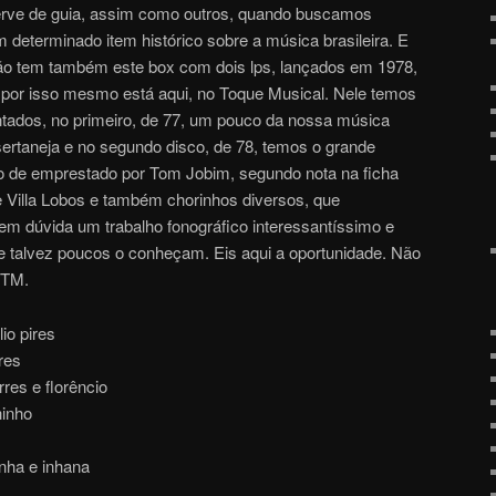
serve de guia, assim como outros, quando buscamos
 determinado item histórico sobre a música brasileira. E
o tem também este box com dois lps, lançados em 1978,
 e por isso mesmo está aqui, no Toque Musical. Nele temos
ntados, no primeiro, de 77, um pouco da nossa música
s/sertaneja e no segundo disco, de 78, temos o grande
ão de emprestado por Tom Jobim, segundo nota na ficha
de Villa Lobos e também chorinhos diversos, que
Sem dúvida um trabalho fonográfico interessantíssimo e
que talvez poucos o conheçam. Eis aqui a oportunidade. Não
GTM.
io pires
ires
rres e florêncio
hinho
inha e inhana