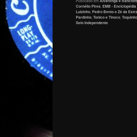
Publicado em
Alvarenga e Ranchin
Cornélio Pires
,
EMB - Enciclopédia 
Luizinho
,
Pedro Bento e Zé da Estr
Pardinho
,
Tonico e Tinoco
,
Toquinh
Selo Independente