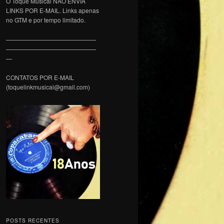
O Toque Musical NÃO ENVIA
LINKS POR E-MAIL. Links apenas
no GTM e por tempo limitado.
———————————————
———————————————
—
CONTATOS POR E-MAIL
(toquelinkmusical@gmail.com)
POSTS RECENTES