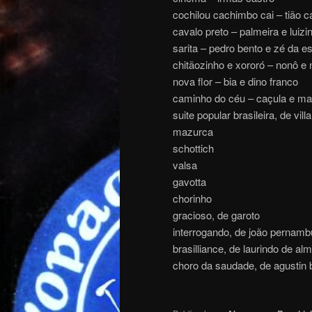
cochilou cachimbo cai – tião c
cavalo preto – palmeira e luizi
sarita – pedro bento e zé da e
chitãozinho e xororó – nonô e
nova flor – bia e dino franco
caminho do céu – caçula e mar
suite popular brasileira, de vill
mazurca
schottich
valsa
gavotta
chorinho
gracioso, de garoto
interrogando, de joão pernam
brasilliance, de laurindo de al
choro da saudade, de agustin 