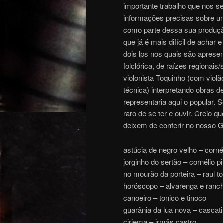
importante trabalho que nos 
informações precisas sobre um
como parte dessa sua produçã
que já é mais difícil de achar
dois lps nos quais são aprese
folclórica, de raízes regionai
violonista Toquinho (com viol
técnica) interpretando obras 
representaria aqui o popular. 
raro de se ter e ouvir. Creio 
deixem de conferir no nosso 
astúcia de negro velho – cornél
jorginho do sertão – cornélio p
no mourão da porteira – raul to
horóscopo – alvarenga e ranc
canoeiro – tonico e tinoco
guarânia da lua nova – cascat
ciriema – irmãs castro