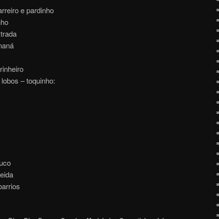
arreiro e pardinho
nho
strada
 naná
inheiro
a lobos – toquinho:
buco
meida
barrios