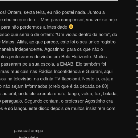
os! Ontem, sexta feira, eu não postei nada. Juntou a
o e deu no que deu… Mas para compensar, vou ver se hoje
, para não perdermos a intesidade
isco que seria o de ontem: “Um violão dentro da noite”, do
 Matos. Aliás, ao que parece, este foi o seu único registro
maneira independente. Agostinho, para os que não o
tes professores de violão em Belo Horizonte. Muitos
s passaram pela sua escola, a EMAB. Ele também foi
ramas musicais nas Rádios Inconfidência e Guarani, aqui
ou na televisão, na extinta TV Itacolomi. Neste lp, cuja a
 não sejam informados (creio que é da década de 80),
 autoral, onde ele executa choro, tango, valsa, fox, balada,
lo paraguaio. Segundo contam, o professor Agostinho era
 e só lançou este disco depois de muitos insistirem com
pascoal amigo
bela vista