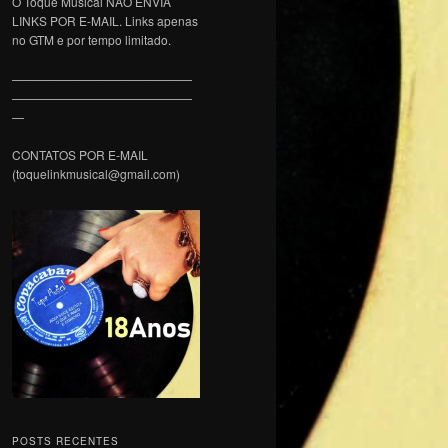
O Toque Musical NÃO ENVIA
LINKS POR E-MAIL. Links apenas
no GTM e por tempo limitado.
———————————————
———————————————
—
CONTATOS POR E-MAIL
(toquelinkmusical@gmail.com)
POSTS RECENTES