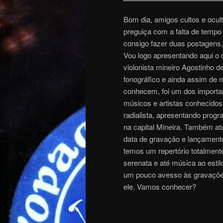
Bom dia, amigos cultos e ocult
preguiça com a falta de temp
consigo fazer duas postagens
Vou logo apresentando aqui o d
violonista mineiro Agostinho de
fonográfico e ainda assim de 
conhecem, foi um dos importan
músicos e artistas conhecido
radialista, apresentando prog
na capital Mineira. Também atu
data de gravação e lançamento
temos um repertório totalmente
serenata e até música ao esti
um pouco avesso às gravações
ele. Vamos conhecer?