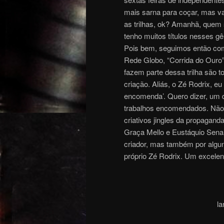
mais sarna para coçar, mas v
as trilhas, ok? Amanhã, quem 
tenho muitos títulos nesses gê
Pois bem, seguimos então com 
Rede Globo, “Corrida do Ouro”
fazem parte dessa trilha são 
criação. Aliás, o Zé Rodrix, e
encomenda’. Quero dizer, um 
trabalhos encomendados. Não f
criativos jingles da propaganda
Graça Mello e Eustáquio Sena,
criador, mas também por alguns
próprio Zé Rodrix. Um excelent
la