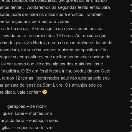
amos tentar… Adotaremos as segundas feiras então para
sabe, pode ser para os clássicos e eruditos. Também
neros e gostaria de mostrar a vocês.
a trilha do dia. Temos aqui a da novela setentona da
, levada ao ar no horário das 19 horas. As músicas que
todas do genial Zé Rodrix, numa de suas melhores fases de
u considero, foi um dos nossos maiores compositores ‘de
daqueles compositores que melhor soube criar encima de
oi por acaso que ele criou alguns dos mais bonitos e
 brasileira. O Zé era fera! Nesta trilha, produzida por Guto
 temos 12 temas interpretados aqui não apenas pelo seu
 artistas do ‘cast’ da Som Livre. Os arranjos são do
e disco, vale conferir
gerações – zé rodrix
quem sabe – montesuma
ranja da terra – eustáquio sena
gilda – orquestra som livre