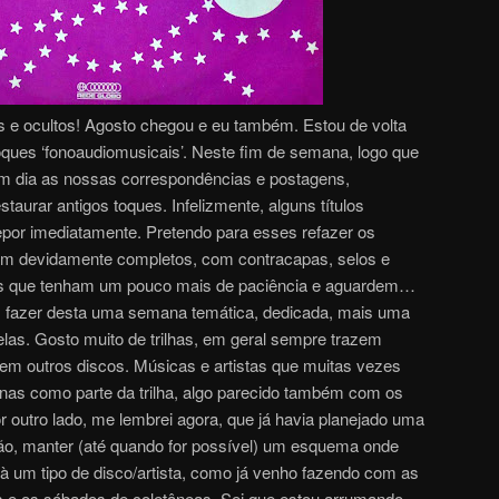
s e ocultos! Agosto chegou e eu também. Estou de volta
ques ‘fonoaudiomusicais’. Neste fim de semana, logo que
em dia as nossas correspondências e postagens,
taurar antigos toques. Infelizmente, alguns títulos
epor imediatamente. Pretendo para esses refazer os
am devidamente completos, com contracapas, selos e
tes que tenham um pouco mais de paciência e aguardem…
 fazer desta uma semana temática, dedicada, mais uma
elas. Gosto muito de trilhas, em geral sempre trazem
 em outros discos. Músicas e artistas que muitas vezes
nas como parte da trilha, algo parecido também com os
outro lado, me lembrei agora, que já havia planejado uma
ão, manter (até quando for possível) um esquema onde
 um tipo de disco/artista, como já venho fazendo com as
s e os sábados de coletâneas. Sei que estou arrumando