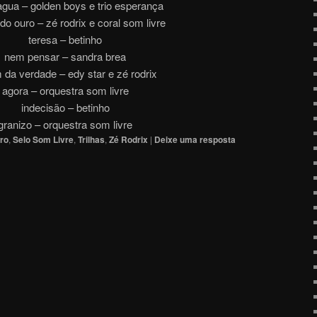
agua – golden boys e trio esperança
 do ouro – zé rodrix e coral som livre
teresa – betinho
nem pensar – sandra brea
 da verdade – edy star e zé rodrix
agora – orquestra som livre
indecisão – betinho
granizo – orquestra som livre
ro
,
Selo Som Livre
,
Trilhas
,
Zé Rodrix
|
Deixe uma resposta