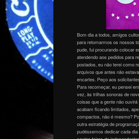
Bom dia a todos, amigos culto
para retomarmos os nossos to
pude, fui procurando colocar 
atendendo aos pedidos para res
postados, eu não terei como r
arquivos que antes não estav
encartes. Peço aos solicitan
Para recomeçar, eu pensei em
vez, às trilhas sonoras de nov
coisas que a gente não ouvirá
acabam ficando limitados, ape
compactos, não é mesmo? Por 
outra estratégia de programaç
pudéssemos dedicar cada dia à
sextas feiras de independente