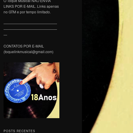
O Toque Musical NÃO ENVIA
LINKS POR E-MAIL. Links apenas
no GTM e por tempo limitado.
———————————————
———————————————
—
CONTATOS POR E-MAIL
(toquelinkmusical@gmail.com)
POSTS RECENTES