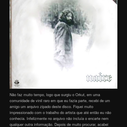
Não faz muito tempo, logo que surgiu o Orkut, em uma
comunidade de vinil raro em que eu fazia parte, recebi de um
amigo um arquivo zipado deste disco. Fiquei muito
impressionado com o trabalho do artista que até então eu não
conhecia. Infelizmente no arquivo não incluía o encarte nem
qualquer outra informação. Depois de muito procurar, acabei