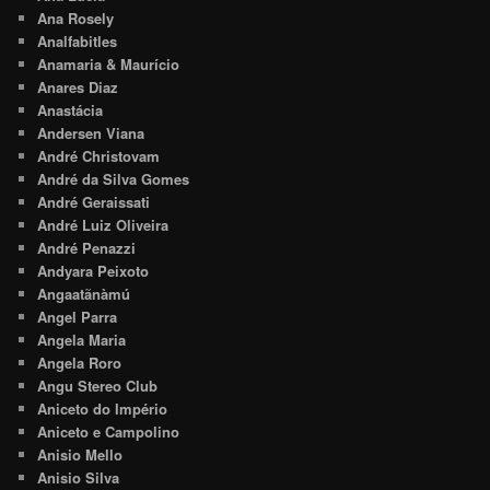
Ana Rosely
Analfabitles
Anamaria & Maurício
Anares Diaz
Anastácia
Andersen Viana
André Christovam
André da Silva Gomes
André Geraissati
André Luiz Oliveira
André Penazzi
Andyara Peixoto
Angaatãnàmú
Angel Parra
Angela Maria
Angela Roro
Angu Stereo Club
Aniceto do Império
Aniceto e Campolino
Anisio Mello
Anisio Silva