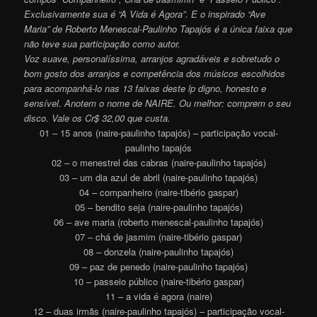
Exclusivamente sua é “A Vida é Agora”. E o inspirado “Ave
Maria” de Roberto Menescal-Paulinho Tapajós é a única faixa que
não teve sua participação como autor.
Voz suave, personalíssima, arranjos agradáveis e sobretudo o
bom gosto dos arranjos e competência dos músicos escolhidos
para acompanhá-lo nas 13 faixas deste lp digno, honesto e
sensível. Anotem o nome de NAIRE. Ou melhor: comprem o seu
disco. Vale os Cr$ 32,00 que custa.
01 – 15 anos (naire-paulinho tapajós) – participação vocal-
paulinho tapajós
02 – o menestrel das cabras (naire-paulinho tapajós)
03 – um dia azul de abril (naire-paulinho tapajós)
04 – companheiro (naire-tibério gaspar)
05 – bendito seja (naire-paulinho tapajós)
06 – ave maria (roberto menescal-paulinho tapajós)
07 – chá de jasmim (naire-tibério gaspar)
08 – donzela (naire-paulinho tapajós)
09 – paz de penedo (naire-paulinho tapajós)
10 – passeio público (naire-tibério gaspar)
11 – a vida é agora (naire)
12 – duas irmãs (naire-paulinho tapajós) – participação vocal-