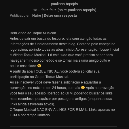
paulinho tapajós
13 – feliz feliz (naire-paulinho tapajós)
Publicado em
Naire
|
Deixe uma resposta
Bem vindo ao Toque Musical!
Antes de sair em busca do tesouro, leia com atenção todas as
informações de funcionamento deste blog. Comece pelo cabeçalho,
logo acima, abrindo todas as abas: Início, Apresentação, Toque Inicial
e Vitrine Toque Musical. Lá está tudo que você precisa saber para
navegar em nosso conteúdo e se tornar mais uma amigo culto e
oculto associado
A partir da aba TOQUE INICIAL, você poderá solicitar sua
participação no Grupo Toque Musical.
Ao se inscrever você deve fazer a solicitação e aguardar a
aprovação, no máximo em 24 horas, ou mais
Após a aprovação
você terá o seu acesso liberado ao GTM, podendo buscar os links
mais recentes e pesquisar por postagens antigas (enquanto seus
links ainda estiverem ativos).
O Toque Musical NÃO ENVIA LINKS POR E-MAIL. Links apenas no
GTM e por tempo limitado.
———————————————————————————————