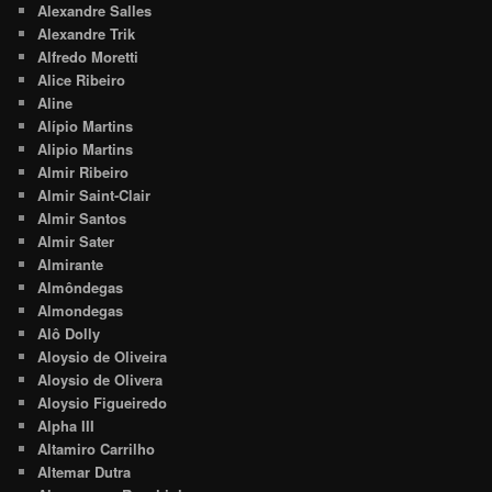
Alexandre Salles
Alexandre Trik
Alfredo Moretti
Alice Ribeiro
Aline
Alípio Martins
Alipio Martins
Almir Ribeiro
Almir Saint-Clair
Almir Santos
Almir Sater
Almirante
Almôndegas
Almondegas
Alô Dolly
Aloysio de Oliveira
Aloysio de Olivera
Aloysio Figueiredo
Alpha III
Altamiro Carrilho
Altemar Dutra