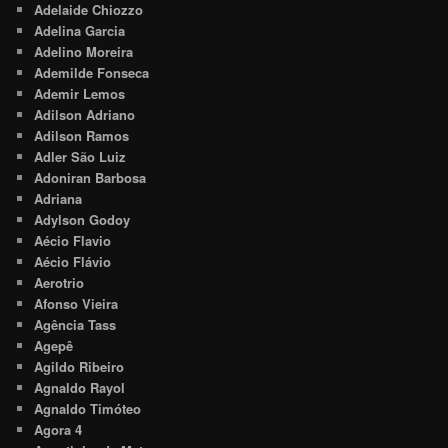
Adelaide Chiozzo
Adelina Garcia
Adelino Moreira
Ademilde Fonseca
Ademir Lemos
Adilson Adriano
Adilson Ramos
Adler São Luiz
Adoniran Barbosa
Adriana
Adylson Godoy
Aécio Flavio
Aécio Flávio
Aerotrio
Afonso Vieira
Agência Tass
Agepê
Agildo Ribeiro
Agnaldo Rayol
Agnaldo Timóteo
Agora 4