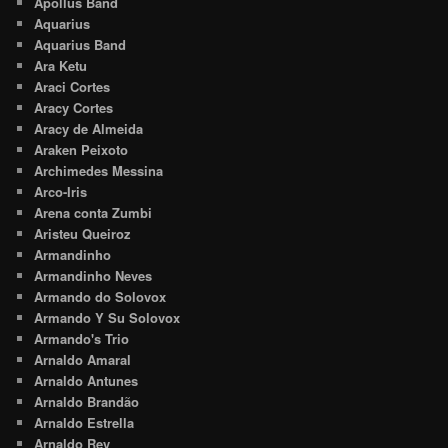
Apollus Band
Aquarius
Aquarius Band
Ara Ketu
Araci Cortes
Aracy Cortes
Aracy de Almeida
Araken Peixoto
Archimedes Messina
Arco-Iris
Arena conta Zumbi
Aristeu Queiroz
Armandinho
Armandinho Neves
Armando do Solovox
Armando Y Su Solovox
Armando's Trio
Arnaldo Amaral
Arnaldo Antunes
Arnaldo Brandão
Arnaldo Estrella
Arnaldo Rey