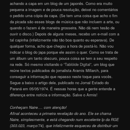
achando a capa em um blog de um japonês. Como era muito
pequena a imagem e de pouca resolução, deixei no comentários
o pedido uma cópia da capa. (Se tem uma coisa que acho o fim
da picada são esses blogs de música que não incluem a arte, ou
quando o fazem é de maneira grosseira. Não dá nem tesão de
ouvir o disco.) Depois de alguns meses, recebo um e-mail com a
tal capinha (infelizmente não tão boa quanto eu esperava). De
qualquer forma, acho que chegou a hora de postá-lo. Não vou
indicar o blog do japa porque ele assim o quer. Como se trata de
um álbum um tanto obscuro, pouca coisa se tem a seu respeito
na rede. Só mesmo visitando o
“Tablóide Digital”
, um blog que
reúne textos publicados do jornalista Aramis Millarch, para
conseguir a informação que repasso neste toque para vocês.
Segue a baixo o artigo dele, publicado no Jornal Estado do
Paraná em 05/05/1974. É nessas horas que a gente entende a
diferença entre notícia e informação. Salve o Armis!
Conheçam Naire…. com atenção!
Afinal aconteceu a primeira revelação do ano. Ele se chama
Naire, simplesmente, e está chegando num excelente lp da RGE
(303.023, março/74), que infelizmente esqueceu de distribuir um