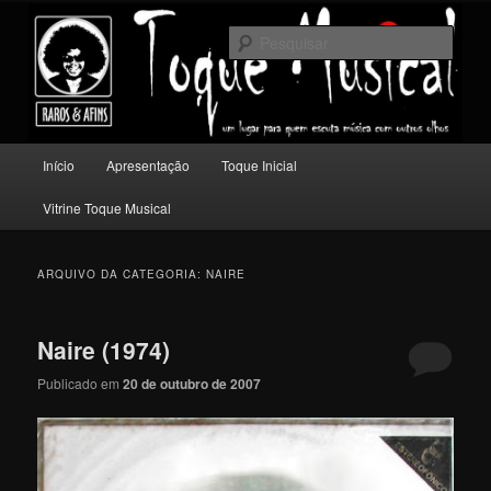
Pular
Pular
Um lugar para quem escuta música com outros olhos.
para
para
Pesqu
o
o
conteúdo
conteúdo
Toque Musical
principal
secundário
Menu
Início
Apresentação
Toque Inicial
principal
Vitrine Toque Musical
ARQUIVO DA CATEGORIA:
NAIRE
Naire (1974)
Publicado em
20 de outubro de 2007