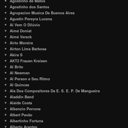
Agostinho de Matos
Agostinho dos Santos
Agrupacion Musica De Buenos Aires
Agustin Pereyra Lucena
Aí Vem O Dilúvio
Aimé Doniat
Aimé Vereck
Airto Moreira
Airton Lima Barbosa
Akira S
AKT2 Frauen Kreisen
Al Brito
Al Newman
Al Person e Seu Ritmo
Al Quincas
Ala Dos Compositores Da E. S. E. P. De Mangueira
Aladdin Band
Alaide Costa
Albenzio Perrone
Albert Pavão
Albertinho Fortuna
Alberto Arantes