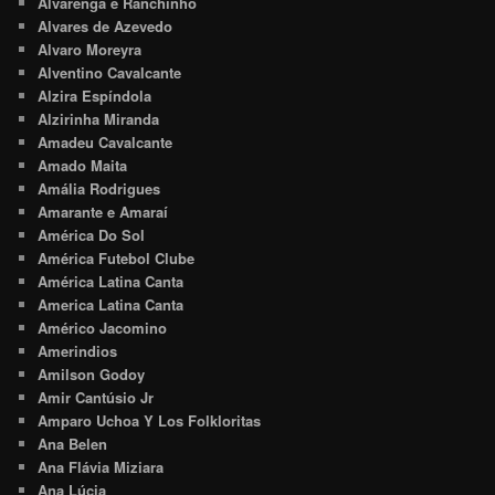
Alvarenga e Ranchinho
Alvares de Azevedo
Alvaro Moreyra
Alventino Cavalcante
Alzira Espíndola
Alzirinha Miranda
Amadeu Cavalcante
Amado Maita
Amália Rodrigues
Amarante e Amaraí
América Do Sol
América Futebol Clube
América Latina Canta
America Latina Canta
Américo Jacomino
Amerindios
Amilson Godoy
Amir Cantúsio Jr
Amparo Uchoa Y Los Folkloritas
Ana Belen
Ana Flávia Miziara
Ana Lúcia