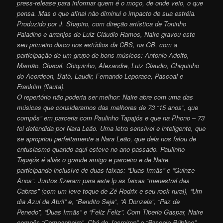
press-release para informar quem é o moço, de onde veio, o que
pensa. Mas o que afinal não diminui o impacto de sua estréia.
Produzido por J. Shapiro, com direção artística de Toninho
Paladino e arranjos de Luiz Cláudio Ramos, Naire gravou este
seu primeiro disco nos estúdios da CBS, na GB, com a
participação de um grupo de bons músicos: Antonio Adolfo,
Mamão, Chacal, Chiquinho, Alexandre, Luiz Claudio, Chiquinho
do Acordeon, Batô, Laudir, Fernando Leporace, Pascoal e
Franklim (flauta).
O repertório não poderia ser melhor: Naire abre com uma das
músicas que consideramos das melhores de 73 “15 anos”, que
compôs” em parceria com Paulinho Tapajós e que na Phono – 73
foi defendida por Nara Leão. Uma letra sensível e inteligente, que
se apropriou perfeitamente a Nara Leão, que dela nos falou de
entusiasmo quando aqui esteve no ano passado. Paulinho
Tapajós é aliás o grande amigo e parceiro e de Naire,
participando inclusive de duas faixas: “Duas Irmãs” e “Quinze
Anos”. Juntos fizeram para este lp as faixas “menestral das
Cabras” (com um leve toque de Zé Rodrix e seu rock rural), “Um
dia Azul de Abril” e, “Bendito Seja”, “A Donzela”, “Paz de
Penedo”, “Duas Irmãs” e “Feliz Feliz”. Com Tiberio Gaspar, Naire
compôs “Companheiro”, Chá de Jasmimn” e “Passeio Público”.