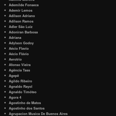
Ademilde Fonseca
Ademir Lemos
Adilson Adriano
Adilson Ramos
Adler São Luiz
Adoniran Barbosa
Adriana
Adylson Godoy
Aécio Flavio
Aécio Flávio
Aerotrio
Afonso Vieira
Agência Tass
Agepê
Agildo Ribeiro
Agnaldo Rayol
Agnaldo Timóteo
Agora 4
Agostinho de Matos
Agostinho dos Santos
Agrupacion Musica De Buenos Aires