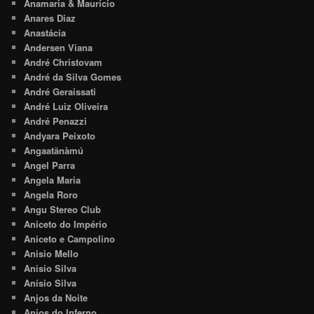
Anamaria & Maurício
Anares Diaz
Anastácia
Andersen Viana
André Christovam
André da Silva Gomes
André Geraissati
André Luiz Oliveira
André Penazzi
Andyara Peixoto
Angaatãnàmú
Angel Parra
Angela Maria
Angela Roro
Angu Stereo Club
Aniceto do Império
Aniceto e Campolino
Anisio Mello
Anisio Silva
Anísio Silva
Anjos da Noite
Anjos do Inferno