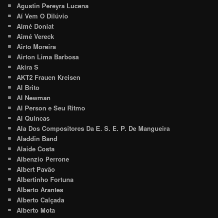
Agustin Pereyra Lucena
Aí Vem O Dilúvio
Aimé Doniat
Aimé Vereck
Airto Moreira
Airton Lima Barbosa
Akira S
AKT2 Frauen Kreisen
Al Brito
Al Newman
Al Person e Seu Ritmo
Al Quincas
Ala Dos Compositores Da E. S. E. P. De Mangueira
Aladdin Band
Alaide Costa
Albenzio Perrone
Albert Pavão
Albertinho Fortuna
Alberto Arantes
Alberto Calçada
Alberto Mota