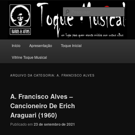
Pular
Pular
Um lugar para quem escuta música com outros olhos.
para
para
Pesqu
o
o
conteúdo
conteúdo
Toque Musical
principal
secundário
Menu
Início
Apresentação
Toque Inicial
principal
Vitrine Toque Musical
ARQUIVO DA CATEGORIA:
A. FRANCISCO ALVES
A. Francisco Alves –
Cancioneiro De Erich
Araguari (1960)
Publicado em
23 de setembro de 2021