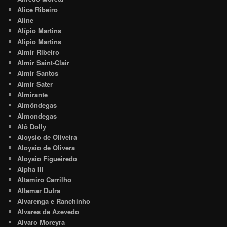
Alice Ribeiro
Aline
Alípio Martins
Alipio Martins
Almir Ribeiro
Almir Saint-Clair
Almir Santos
Almir Sater
Almirante
Almôndegas
Almondegas
Alô Dolly
Aloysio de Oliveira
Aloysio de Olivera
Aloysio Figueiredo
Alpha III
Altamiro Carrilho
Altemar Dutra
Alvarenga e Ranchinho
Alvares de Azevedo
Alvaro Moreyra