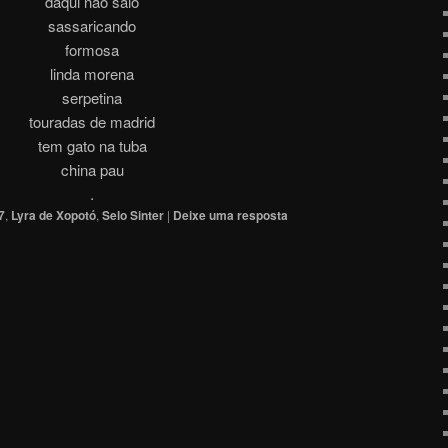
daqui não saio
sassaricando
formosa
linda morena
serpetina
touradas de madrid
tem gato na tuba
china pau
.
7
,
Lyra de Xopotó
,
Selo Sinter
|
Deixe uma resposta