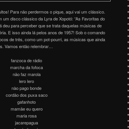
ultos! Para não perdermos o pique, aqui vai um clássico.
m um disco clássico da Lyra de Xopotó: “As Favoritas do
 já deu para perceber que se trata daquelas músicas de
ia. E isso ainda lá pelos anos de 1957! Sob o comando
locos de três, como um pot-pourri, as músicas que ainda
s. Vamos então relembra
r
…
fanzoca de rádio
marcha da fofoca
não faz marola
lero lero
nào pago bonde
cordão dos puxa saco
gafanhoto
mamãe eu quero
maria rosa
jacarepagua