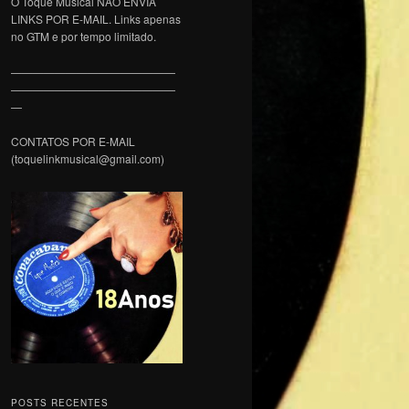
O Toque Musical NÃO ENVIA
LINKS POR E-MAIL. Links apenas
no GTM e por tempo limitado.
———————————————
———————————————
—
CONTATOS POR E-MAIL
(toquelinkmusical@gmail.com)
POSTS RECENTES