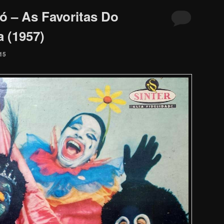
ó – As Favoritas Do
a (1957)
015