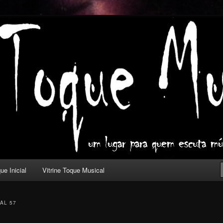
ica com outros olhos.
l
ue Inicial
Vitrine Toque Musical
AL 57