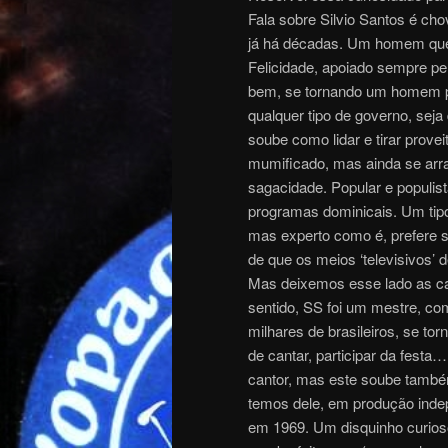
Fala sobre Silvio Santos é cho
já há décadas. Um homem que
Felicidade, apoiado sempre pel
bem, se tornando um homem p
qualquer tipo de governo, seja 
soube como lidar e tirar prove
mumificado, mas ainda se arra
sagacidade. Popular e populis
programas dominicais. Um tipo
mas experto como é, prefere s
de que os meios ‘televisivos’ 
Mas deixemos esse lado as can
sentido, SS foi um mestre, c
milhares de brasileiros, se t
de cantar, participar da fes
cantor, mas este soube també
temos dele, em produção inde
em 1969. Um disquinho curioso