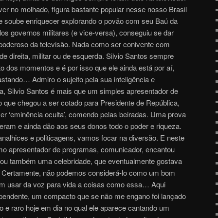
ver no molhado, figura bastante popular nesse nosso Brasil
 soube enriquecer explorando o povão com seu Baú da
os governos militares (e vice-versa), conseguiu se dar
oderoso da televisão. Nada como ser conivente com
de direita, militar ou de esquerda. Silvio Santos sempre
ito dos momentos e é por isso que ele ainda está por aí,
stando… Admiro o sujeito pela sua inteligência e
ta, Silvio Santos é mais que um simples apresentador de
 que chegou a ser cotado para Presidente de República,
er ‘eminência oculta’, comendo pelas beiradas. Uma prova
deram e ainda dão aos seus donos todo o poder e riqueza.
alhices e politicagens, vamos focar na diversão. E neste
omo apresentador de programas, comunicador, encantou
ornou também uma celebridade, que eventualmente gostava
ta… Certamente, não podemos considerá-lo como um bom
m usar da voz para vida a coisas como essa… Aqui
pendente, um compacto que se não me engano foi lançado
 e raro hoje em dia no qual ele aparece cantando um