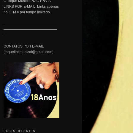
O Toque Musical NÃO ENVIA
LINKS POR E-MAIL. Links apenas
no GTM e por tempo limitado.
———————————————
———————————————
—
CONTATOS POR E-MAIL
(toquelinkmusical@gmail.com)
POSTS RECENTES