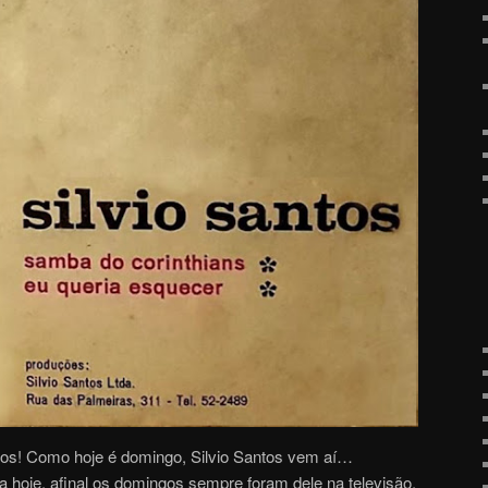
tos! Como hoje é domingo, Silvio Santos vem aí…
a hoje, afinal os domingos sempre foram dele na televisão.