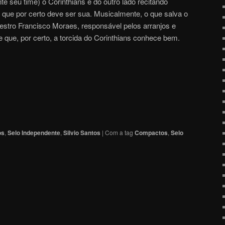
e seu time) o Corinthians e do outro lado recitando
que por certo deve ser sua. Musicalmente, o que salva o
stro Francisco Moraes, responsável pelos arranjos e
 que, por certo, a torcida do Corinthians conhece bem.
os
,
Selo Independente
,
Silvio Santos
|
Com a tag
Compactos
,
Selo