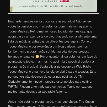
Boa tarde, amigos cultos, ocultos e associados! Não sei se
vocês já perceberam, mas estamos com mais um agrado no
Toque Musical. Refiro-me ao nosso tocador de músicas, que
agora passa a fazer parte do blog, trazendo semanalmente uma
lista de músicas extraídas de diferentes postagens. Como o
Toque Musical é por excelência um blog variado, teremos
também uma programação sortida, agradando aos gregos,
troianos e romanos
Por enquanto, ainda estamos em fase da
adaptação e teste, mas mesmo assim já é possível conferir a
programação musical. Basta clicar no quadro da Web Rádio
Toque Musical e uma nova janela se abrirá para o tocador. Esta
por sua vez não depende de estar nas páginas do TM.
Obrigatoriamente ninguém precisa estar no blog para ouvir a
WRTM. Fiquem a vontade para comentar. Tenho certeza que
muitos farão desta, sua web rádio favorita.
Ainda não está na programação, mas logo chega: The Cuban
Boys, vocês conhece? Não estou me referindo ao grupo cubano