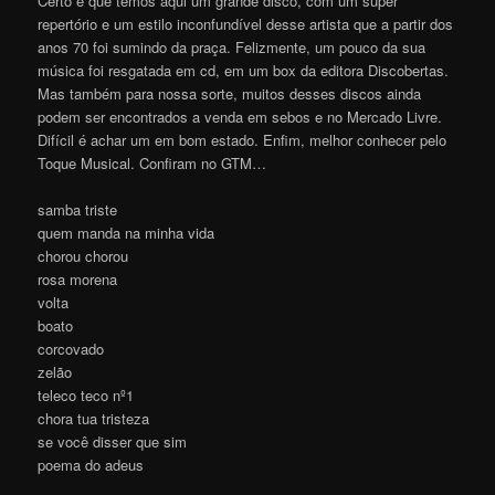
Certo é que temos aqui um grande disco, com um super
repertório e um estilo inconfundível desse artista que a partir dos
anos 70 foi sumindo da praça. Felizmente, um pouco da sua
música foi resgatada em cd, em um box da editora Discobertas.
Mas também para nossa sorte, muitos desses discos ainda
podem ser encontrados a venda em sebos e no Mercado Livre.
Difícil é achar um em bom estado. Enfim, melhor conhecer pelo
Toque Musical. Confiram no GTM…
samba triste
quem manda na minha vida
chorou chorou
rosa morena
volta
boato
corcovado
zelão
teleco teco nº1
chora tua tristeza
se você disser que sim
poema do adeus