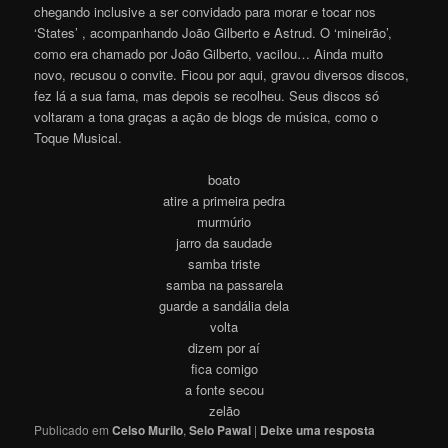
chegando inclusive a ser convidado para morar e tocar nos
‘States’ , acompanhando João Gilberto e Astrud. O ‘mineirão’,
como era chamado por João Gilberto, vacilou… Ainda muito
novo, recusou o convite. Ficou por aqui, gravou diversos discos,
fez lá a sua fama, mas depois se recolheu. Seus discos só
voltaram a tona graças a ação de blogs de música, como o
Toque Musica
l
.
boato
atire a primeira pedra
murmúrio
jarro da saudade
samba triste
samba na passarela
guarde a sandália dela
volta
dizem por aí
fica comigo
a fonte secou
zelão
Publicado em
Celso Murilo
,
Selo Pawal
|
Deixe uma resposta