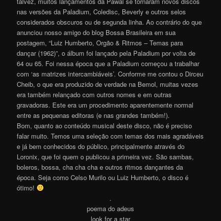
talvez, muitos lançamentos da Pawal se tornaram novos discos
nas versões da Paladium, Coledisc, Beverly e outros selos
considerados obscuros ou de segunda linha. Ao contrário do que
anunciou nosso amigo do blog Bossa Brasileira em sua
postagem, “Luiz Humberto, Orgão & Ritmos – Temas para
dançar (1962)”, o álbum foi lançado pela Paladium por volta de
64 ou 65. Foi nessa época que a Paladium começou a trabalhar
com ‘as matrizes intercambiáveis’. Conforme me contou o Dirceu
Cheib, o que era produzido de verdade na Bemol, muitas vezes
era também relançado com outros nomes e em outras
gravadoras. Este era um procedimento aparentemente normal
entre as pequenas editoras (e nas grandes também!).
Bom, quanto ao conteúdo musical deste disco, não é preciso
falar muito. Temos uma seleção com temas dos mais agradáveis
e já bem conhecidos do público, principalmente através do
Loronix, que foi quem o publicou a primeira vez. São sambas,
boleros, bossa, cha cha cha e outros ritmos dançantes da
época. Seja como Celso Murilo ou Luiz Humberto, o disco é
ótimo!
.
poema do adeus
look for a star