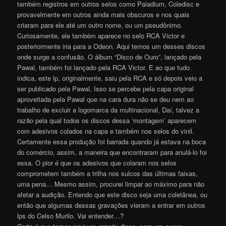
também registros em outros selos como Paladium, Coledisc e
provavelmente em outros ainda mais obscuros e nos quais
criaram para ele até um outro nome, ou um pseudônimo.
Curiosamente, ele também aparece no selo RCA Victor e
posteriormente iria para a Odeon. Aqui temos um desses discos
onde surge a confusão. O álbum “Disco de Ouro”, lançado pela
Pawal, também foi lançado pela RCA Victor. E ao que tudo
indica, este lp, originalmente, saiu pela RCA e só depois veio a
ser publicado pela Pawal. Isso se percebe pela capa original
aproveitada pela Pawal que na cara dura não se deu nem ao
trabalho de excluir a logomarca da multinacional, Daí, talvez a
razão pela qual todos os discos dessa ‘montagem’ aparecem
com adesivos colados na capa e também nos selos do vinil.
Certamente essa produção foi barrada quando já estava na boca
do comércio, assim, a maneira que encontraram para anulá-lo foi
essa. O pior é que os adesivos que colaram nos selos
comprometem também a trilha nos sulcos das últimas faixas,
uma pena… Mesmo assim, procurei limpar ao máximo para não
afetar a audição. Entendo que este disco seja uma coletânea, ou
então que algumas dessas gravações vieram a entrar em outros
lps do Celso Murilo. Vai entender…?