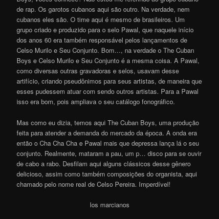
de rap. Os garotos cubanos aqui são outro. Na verdade, nem
cubanos eles são. O time aqui é mesmo de brasileiros. Um
grupo criado e produzido para o selo Pawal, que naquele início
dos anos 60 era também responsável pelos lançamentos de
Celso Murilo e Seu Conjunto. Bom…, na verdade o The Cuban
Boys e Celso Murilo e Seu Conjunto é a mesma coisa. A Pawal,
como diversas outras gravadoras e selos, usavam desse
artifício, criando pseudônimos para seus artistas, de maneira que
esses pudessem atuar com sendo outros artistas. Para a Pawal
isso era bom, pois ampliava o seu catálogo fonográfico.
Mas como eu dizia, temos aqui The Cuban Boys, uma produção
feita para atender a demanda do mercado da época. A onda era
então o Cha Cha Cha e Pawal mais que depressa lança lá o seu
conjunto. Realmente, mataram a pau, um p… disco para se ouvir
de cabo a rabo. Desfilam aqui alguns clássicos desse gênero
delicioso, assim como também composições do organista, aqui
chamado pelo nome real de Celso Pereira. Imperdível!
los marcianos