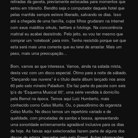
retiradas da gaveta, previamente estocadas para momentos que
estou em trânsito. Bendito seja o computador daquele hotel que
pelas manhãs sempre esteve liberado, salvando os dias. Isso
até a chegada de uma família, cujos filhos grudaram na internet
com seus malditos orkuts, twitters e fotologs. Na concorrência
matinal eu acabei desistindo. Pelo jeito, eu vou ter mesmo que
comprar um ‘notebook’ para mim. Tenho resistido porque sei que
esta será mais uma corrente que eu terei de arrastar. Mais um
peso, mais uma preocupação…
Bom, vamos ao que interessa. Vamos, ainda na salada mista,
desta vez com um disco especial. Ótimo para a noite de sábado.
“Dançando nas nuvens” é o título deste álbum lançado nos anos
60 pelo selo mineiro Paladium. Ele faz parte do pacote com seis
lp’s do “Esquema Musical 65”, uma série vendida à domicílio
pela Bemol na época. Temos aqui Luiz Humberto, mais
conhecido como Celso Murilo. Ou, o pseudônimo do organista
Celso Murilo. No disco temos um repertório variado e de
qualidade, com pinceladas de samba e bossa, apresentando
uma sonoridade extremamente agradável inclusive para os dias
de hoje. As faixas aqui selecionadas fazem parte de alguns dos
discos do artista, lançados pelo selo Pawal. Achar informações