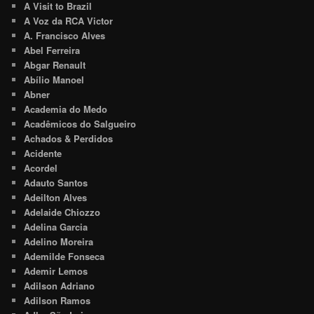
A Visit to Brazil
A Voz da RCA Victor
A. Francisco Alves
Abel Ferreira
Abgar Renault
Abílio Manoel
Abner
Academia do Medo
Acadêmicos do Salgueiro
Achados & Perdidos
Acidente
Acordel
Adauto Santos
Adeilton Alves
Adelaide Chiozzo
Adelina Garcia
Adelino Moreira
Ademilde Fonseca
Ademir Lemos
Adilson Adriano
Adilson Ramos