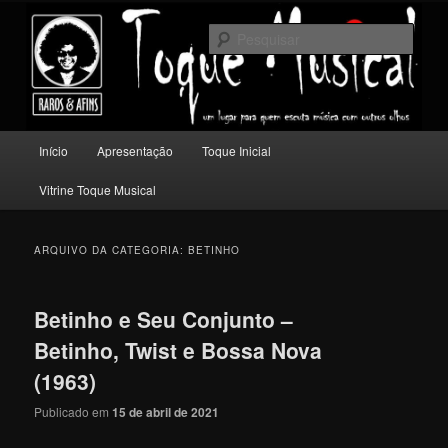
Pular
Pular
Um lugar para quem escuta música com outros olhos.
para
para
Pesqu
o
o
conteúdo
conteúdo
Toque Musical
principal
secundário
Menu
Início
Apresentação
Toque Inicial
principal
Vitrine Toque Musical
ARQUIVO DA CATEGORIA:
BETINHO
Betinho e Seu Conjunto –
Betinho, Twist e Bossa Nova
(1963)
Publicado em
15 de abril de 2021