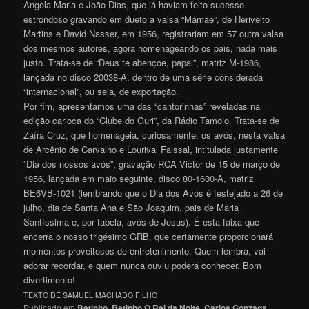
Angela Maria e João Dias, que já haviam feito sucesso
estrondoso gravando em dueto a valsa “Mamãe”, de Herivelto
Martins e David Nasser, em 1956, registrariam em 57 outra valsa
dos mesmos autores, agora homenageando os pais, nada mais
justo. Trata-se de “Deus te abençoe, papai”, matriz M-1986,
lançada no disco 20038-A, dentro de uma série considerada
“internacional”, ou seja, de exportação.
Por fim, apresentamos uma das “cantorinhas” reveladas na
edição carioca do “Clube do Guri”, da Rádio Tamoio. Trata-se de
Zaíra Cruz, que homenageia, curiosamente, os avós, nesta valsa
de Arcênio de Carvalho e Lourival Faissal, intitulada justamente
“Dia dos nossos avós”, gravação RCA Victor de 15 de março de
1956, lançada em maio seguinte, disco 80-1600-A, matriz
BE6VB-1021 (lembrando que o Dia dos Avós é festejado a 26 de
julho, dia de Santa Ana e São Joaquim, pais de Maria
Santíssima e, por tabela, avós de Jesus). É esta faixa que
encerra o nosso trigésimo GRB, que certamente proporcionará
momentos proveitosos de entretenimento. Quem lembra, vai
adorar recordar, e quem nunca ouviu poderá conhecer. Bom
divertimento!
TEXTO DE SAMUEL MACHADO FILHO
Publicado em
Betinho
,
Betinho O Rei da Noite
,
Carlos Gonzaga
,