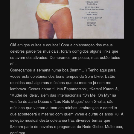
Olá amigos cultos e ocultos! Com a colaboração dos meus
célebres parceiros musicais, foram corrigidos alguns links que
estavam desativados. Demoramos um pouco, mas estão todos
aí…
Começamos a semana numa boa (humm…) Tenho aqui para
vocês esta coletânea dos bons tempos da Som Livre. Estão
reunidas aqui algumas músicas que eu mesmo já nem me
lembrava. Coisas como “Lúcia Esparadrapo”, “Karaní Karanuê,
“Mudei de Ideia”, além das internacionais “Oh Me, Oh My” na
versão de Jane Duboc e “Les Rois Mages” com Sheila, são
músicas que vieram a tona em minhas lembranças e acredito
que acontecerá o mesmo com quem viveu e curtiu os anos 70. A
seleção musical desta coletânea traz diversos temas que
fizeram parte de novelas e programas da Rede Globo. Muito boa,
confiram…