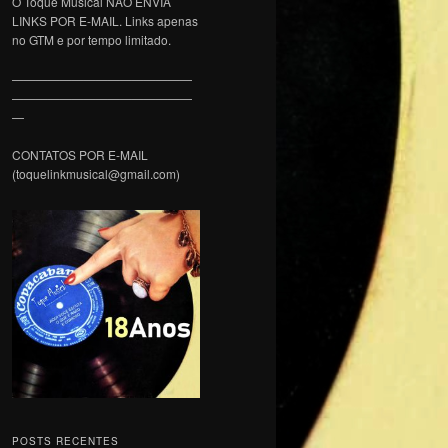
O Toque Musical NÃO ENVIA
LINKS POR E-MAIL. Links apenas
no GTM e por tempo limitado.
———————————————
———————————————
—
CONTATOS POR E-MAIL
(toquelinkmusical@gmail.com)
POSTS RECENTES