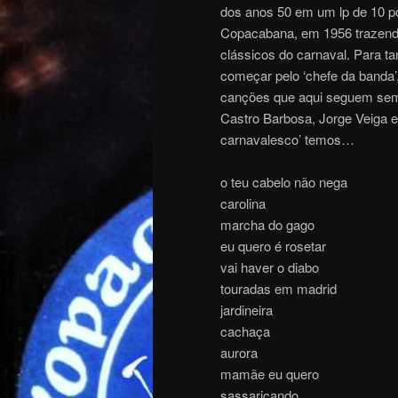
dos anos 50 em um lp de 10 po
Copacabana, em 1956 trazendo
clássicos do carnaval. Para ta
começar pelo ‘chefe da banda’
canções que aqui seguem sem 
Castro Barbosa, Jorge Veiga e
carnavalesco’ temos…
o teu cabelo não nega
carolina
marcha do gago
eu quero é rosetar
vai haver o diabo
touradas em madrid
jardineira
cachaça
aurora
mamãe eu quero
sassaricando