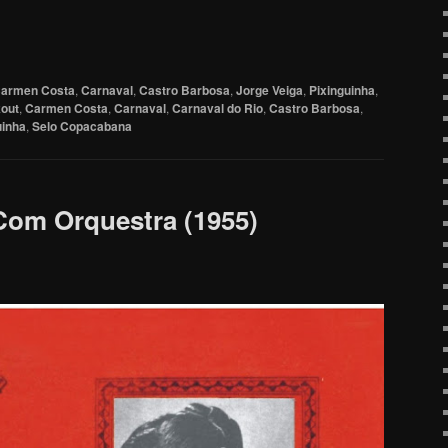
armen Costa
,
Carnaval
,
Castro Barbosa
,
Jorge Veiga
,
Pixinguinha
,
out
,
Carmen Costa
,
Carnaval
,
Carnaval do Rio
,
Castro Barbosa
,
uinha
,
Selo Copacabana
om Orquestra (1955)