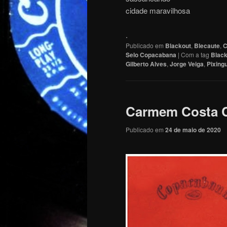
cidade maravilhosa
.
Publicado em
Blackout
,
Blecaute
,
C
Selo Copacabana
|
Com a tag
Black
Gilberto Alves
,
Jorge Veiga
,
Pixing
Carmem Costa C
Publicado em
24 de maio de 2020