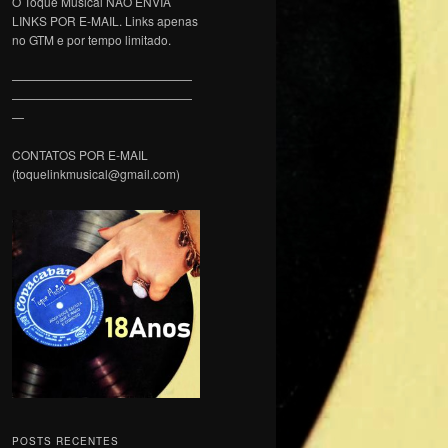
O Toque Musical NÃO ENVIA
LINKS POR E-MAIL. Links apenas
no GTM e por tempo limitado.
———————————————
———————————————
—
CONTATOS POR E-MAIL
(toquelinkmusical@gmail.com)
POSTS RECENTES