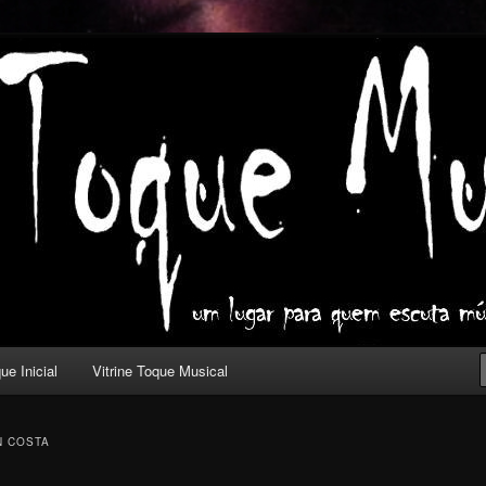
ica com outros olhos.
l
ue Inicial
Vitrine Toque Musical
 COSTA