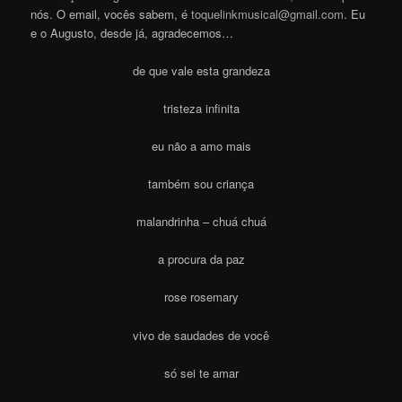
nós. O email, vocês sabem, é
toquelinkmusical@gmail.com
. Eu
e o Augusto, desde já, agradecemos…
de que vale esta grandeza
tristeza infinita
eu não a amo mais
também sou criança
malandrinha – chuá chuá
a procura da paz
rose rosemary
vivo de saudades de você
só sei te amar