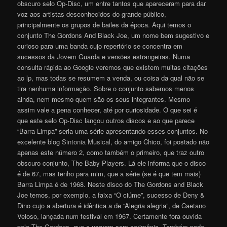
obscuro selo Op-Disc, um entre tantos que apareceram para dar
voz aos artistas desconhecidos do grande público,
principalmente os grupos de bailes da época. Aqui temos o
conjunto The Gordons And Black Joe, um nome bem sugestivo e
curioso para uma banda cujo repertório se concentra em
sucessos da Jovem Guarda e versões estrangeiras. Numa
consulta rápida ao Google veremos que existem muitas citações
ao lp, mas todas se resumem a venda, ou coisa da qual não se
tira nenhuma informação. Sobre o conjunto sabemos menos
ainda, nem mesmo quem são os seus integrantes. Mesmo
assim vale a pena conhecer, até por curiosidade. O que sei é
que este selo Op-Disc lançou outros discos e ao que parece
“Barra Limpa” seria uma série apresentando esses conjuntos. No
excelente blog
Sintonia Musical
, do amigo Chico, foi postado não
apenas este número 2, como também o primeiro, que traz outro
obscuro conjunto, The Baby Players. Lá ele informa que o disco
é de 67, mas tenho para mim, que a série (se é que tem mais)
Barra Limpa é de 1968. Neste disco do The Gordons and Black
Joe temos, por exemplo, a faixa “O ciúme”, sucesso de Deny &
Dino cujo a abertura é idêntica a de “Alegria alegria”, de Caetano
Veloso, lançada num festival em 1967. Certamente fora ouvida
pelo The Gordons, que a usaram sem cerimônia. Também pode