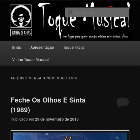
Pular
Pular
Um lugar para quem escuta música com outros olhos.
para
para
Pesqu
o
o
conteúdo
conteúdo
Toque Musical
principal
secundário
Menu
Início
Apresentação
Toque Inicial
principal
Vitrine Toque Musical
ARQUIVO MENSAIS:
NOVEMBRO 2016
Feche Os Olhos E Sinta
(1989)
Publicado em
29 de novembro de 2016