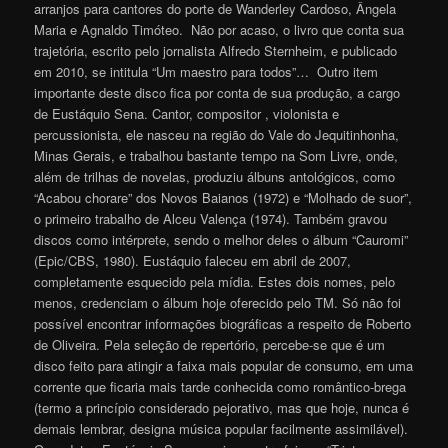
arranjos para cantores do porte de Wanderley Cardoso, Ângela
Maria e Agnaldo Timóteo. Não por acaso, o livro que conta sua
trajetória, escrito pelo jornalista Alfredo Sternheim, e publicado
em 2010, se intitula “Um maestro para todos”… Outro item
importante deste disco fica por conta de sua produção, a cargo
de Eustáquio Sena. Cantor, compositor , violonista e
percussionista, ele nasceu na região do Vale do Jequitinhonha,
Minas Gerais, e trabalhou bastante tempo na Som Livre, onde,
além de trilhas de novelas, produziu álbuns antológicos, como
“Acabou chorare” dos Novos Baianos (1972) e “Molhado de suor”,
o primeiro trabalho de Alceu Valença (1974). Também gravou
discos como intérprete, sendo o melhor deles o álbum “Cauromi”
(Epic/CBS, 1980). Eustáquio faleceu em abril de 2007,
completamente esquecido pela mídia. Estes dois nomes, pelo
menos, credenciam o álbum hoje oferecido pelo TM. Só não foi
possível encontrar informações biográficas a respeito de Roberto
de Oliveira. Pela seleção de repertório, percebe-se que é um
disco feito para atingir a faixa mais popular de consumo, em uma
corrente que ficaria mais tarde conhecida como romântico-brega
(termo a princípio considerado pejorativo, mas que hoje, nunca é
demais lembrar, designa música popular facilmente assimilável).