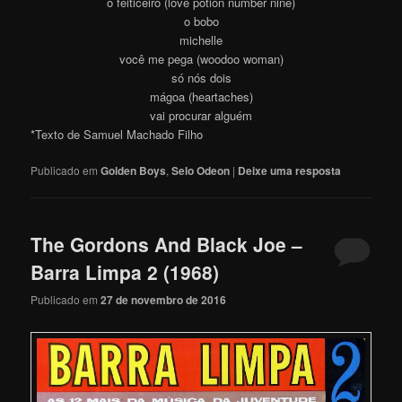
o feiticeiro (love potion number nine)
o bobo
michelle
você me pega (woodoo woman)
só nós dois
mágoa (heartaches)
vai procurar alguém
*Texto de Samuel Machado Filho
Publicado em
Golden Boys
,
Selo Odeon
|
Deixe uma resposta
The Gordons And Black Joe –
Barra Limpa 2 (1968)
Publicado em
27 de novembro de 2016