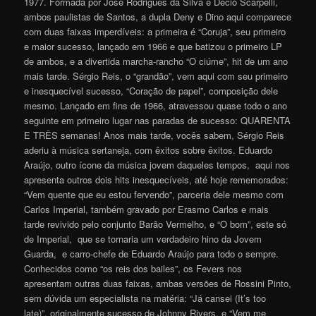
1977. Formada por José Rodrigues da Silva e Décio Scarpelli,
ambos paulistas de Santos, a dupla Deny e Dino aqui comparece
com duas faixas imperdíveis: a primeira é “Coruja”, seu primeiro
e maior sucesso, lançado em 1966 e que batizou o primeiro LP
de ambos, e a divertida marcha-rancho “O ciúme”, hit de um ano
mais tarde. Sérgio Reis, o “grandão”, vem aqui com seu primeiro
e inesquecível sucesso, “Coração de papel”, composição dele
mesmo. Lançado em fins de 1966, atravessou quase todo o ano
seguinte em primeiro lugar nas paradas de sucesso: QUARENTA
E TRÊS semanas! Anos mais tarde, vocês sabem, Sérgio Reis
aderiu à música sertaneja, com êxitos sobre êxitos. Eduardo
Araújo, outro ícone da música jovem daqueles tempos, aqui nos
apresenta outros dois hits inesquecíveis, até hoje rememorados:
“Vem quente que eu estou fervendo”, parceria dele mesmo com
Carlos Imperial, também gravado por Erasmo Carlos e mais
tarde revivido pelo conjunto Barão Vermelho, e “O bom”, este só
de Imperial, que se tornaria um verdadeiro hino da Jovem
Guarda, e carro-chefe de Eduardo Araújo para todo o sempre.
Conhecidos como “os reis dos bailes”, os Fevers nos
apresentam outras duas faixas, ambas versões de Rossini Pinto,
sem dúvida um especialista na matéria: “Já cansei (It’s too
late)”, originalmente sucesso de Johnny Rivers, e “Vem me