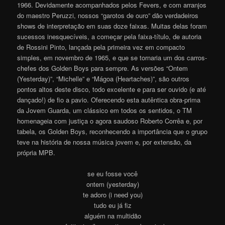
1966. Devidamente acompanhados pelos Fevers, e com arranjos
do maestro Peruzzi, nossos “garotos de ouro” dão verdadeiros
shows de interpretação em suas doze faixas. Muitas delas foram
sucessos inesquecíveis, a começar pela faixa-título, de autoria
de Rossini Pinto, lançada pela primeira vez em compacto
simples, em novembro de 1965, e que se tornaria um dos carros-
chefes dos Golden Boys para sempre. As versões “Ontem
(Yesterday)”, “Michelle” e “Mágoa (Heartaches)”, são outros
pontos altos deste disco, todo excelente e para ser ouvido (e até
dançado!) de fio a pavio. Oferecendo esta autêntica obra-prima
da Jovem Guarda, um clássico em todos os sentidos, o TM
homenageia com justiça o agora saudoso Roberto Corrêa e, por
tabela, os Golden Boys, reconhecendo a importância que o grupo
teve na história de nossa música jovem e, por extensão, da
própria MPB.
se eu fosse você
ontem (yesterday)
te adoro (i need you)
tudo eu já fiz
alguém na multidão