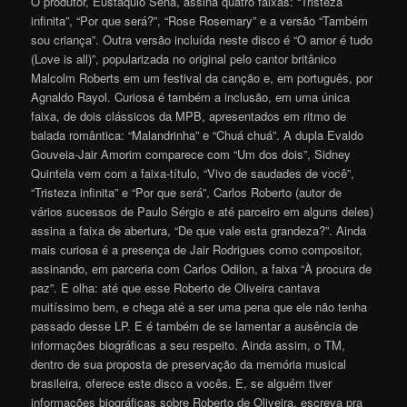
O produtor, Eustáquio Sena, assina quatro faixas: “Tristeza
infinita”, “Por que será?”, “Rose Rosemary” e a versão “Também
sou criança”. Outra versão incluída neste disco é “O amor é tudo
(Love is all)”, popularizada no original pelo cantor britânico
Malcolm Roberts em um festival da canção e, em português, por
Agnaldo Rayol. Curiosa é também a inclusão, em uma única
faixa, de dois clássicos da MPB, apresentados em ritmo de
balada romântica: “Malandrinha” e “Chuá chuá”. A dupla Evaldo
Gouveia-Jair Amorim comparece com “Um dos dois”, Sidney
Quintela vem com a faixa-título, “Vivo de saudades de você”,
“Tristeza infinita” e “Por que será”, Carlos Roberto (autor de
vários sucessos de Paulo Sérgio e até parceiro em alguns deles)
assina a faixa de abertura, “De que vale esta grandeza?”. Ainda
mais curiosa é a presença de Jair Rodrigues como compositor,
assinando, em parceria com Carlos Odilon, a faixa “À procura de
paz”. E olha: até que esse Roberto de Oliveira cantava
muitíssimo bem, e chega até a ser uma pena que ele não tenha
passado desse LP. E é também de se lamentar a ausência de
informações biográficas a seu respeito. Ainda assim, o TM,
dentro de sua proposta de preservação da memória musical
brasileira, oferece este disco a vocês. E, se alguém tiver
informações biográficas sobre Roberto de Oliveira, escreva pra