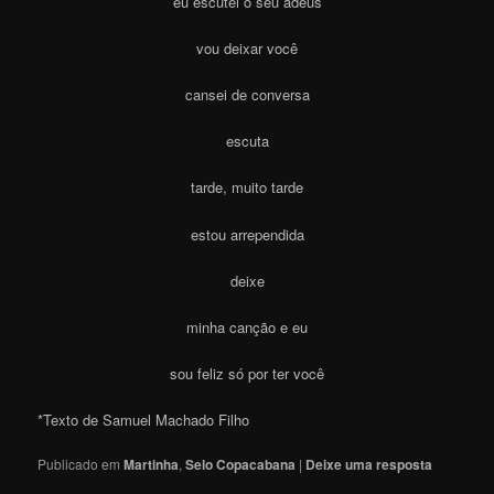
eu escutei o seu adeus
vou deixar você
cansei de conversa
escuta
tarde, muito tarde
estou arrependida
deixe
minha canção e eu
sou feliz só por ter você
*Texto de Samuel Machado Filho
Publicado em
Martinha
,
Selo Copacabana
|
Deixe uma resposta