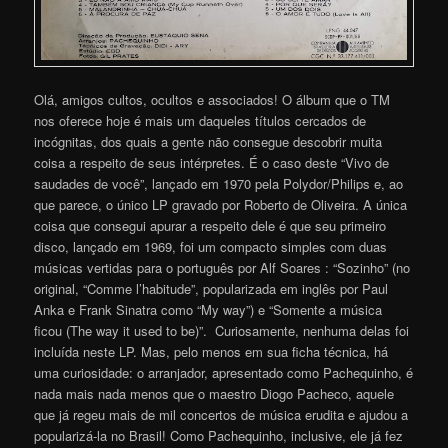
Olá, amigos cultos, ocultos e associados! O álbum que o TM
nos oferece hoje é mais um daqueles títulos cercados de
incógnitas, dos quais a gente não consegue descobrir muita
coisa a respeito de seus intérpretes. É o caso deste “Vivo de
saudades de você”, lançado em 1970 pela Polydor/Philips e, ao
que parece, o único LP gravado por Roberto de Oliveira. A única
coisa que consegui apurar a respeito dele é que seu primeiro
disco, lançado em 1969, foi um compacto simples com duas
músicas vertidas para o português por Alf Soares : “Sozinho” (no
original, “Comme l’habitude”, popularizada em inglês por Paul
Anka e Frank Sinatra como “My way”) e “Somente a música
ficou (The way it used to be)”. Curiosamente, nenhuma delas foi
incluída neste LP. Mas, pelo menos em sua ficha técnica, há
uma curiosidade: o arranjador, apresentado como Pachequinho, é
nada mais nada menos que o maestro Diogo Pacheco, aquele
que já regeu mais de mil concertos de música erudita e ajudou a
popularizá-la no Brasil! Como Pachequinho, inclusive, ele já fez