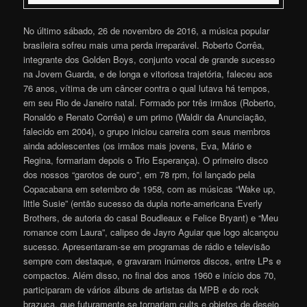
No último sábado, 26 de novembro de 2016, a música popular
brasileira sofreu mais uma perda irreparável. Roberto Corrêa,
integrante dos Golden Boys, conjunto vocal de grande sucesso
na Jovem Guarda, e de longa e vitoriosa trajetória, faleceu aos
76 anos, vítima de um câncer contra o qual lutava há tempos,
em seu Rio de Janeiro natal. Formado por três irmãos (Roberto,
Ronaldo e Renato Corrêa) e um primo (Waldir da Anunciação,
falecido em 2004), o grupo iniciou carreira com seus membros
ainda adolescentes (os irmãos mais jovens, Eva, Mário e
Regina, formariam depois o Trio Esperança). O primeiro disco
dos nossos “garotos de ouro”, em 78 rpm, foi lançado pela
Copacabana em setembro de 1958, com as músicas “Wake up,
little Susie” (então sucesso da dupla norte-americana Everly
Brothers, de autoria do casal Boudleaux e Felice Bryant) e “Meu
romance com Laura”, calipso de Jayro Aguiar que logo alcançou
sucesso. Apresentaram-se em programas de rádio e televisão
sempre com destaque, e gravaram inúmeros discos, entre LPs e
compactos. Além disso, no final dos anos 1960 e início dos 70,
participaram de vários álbuns de artistas da MPB e do rock
brazuca, que futuramente se tornariam cults e objetos de desejo