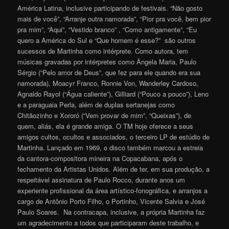
América Latina, inclusive participando de festivais. “Não gosto
mais de você”, “Arranje outra namorada”, “Pior pra você, bem pior
pra mim”, “Aqui”, “Vestido branco” , “Como antigamente”, “Eu
quero a América do Sul e “Que homem é esse?” são outros
sucessos de Martinha como intérprete. Como autora, tem
músicas gravadas por intérpretes como Ângela Maria, Paulo
Sérgio (“Pelo amor de Deus”, que fez para ele quando era sua
namorada), Moacyr Franco, Ronnie Von, Wanderley Cardoso,
Agnaldo Rayol (“Água caliente”), Gilliard (“Pouco a pouco”), Leno
e a paraguaia Perla, além de duplas sertanejas como
Chitãozinho e Xororó (“Vem provar de mim”, “Queixas”), de
quem, aliás, ela é grande amiga. O TM hoje oferece a seus
amigos cultos, ocultos e associados, o terceiro LP de estúdio de
Martinha. Lançado em 1969, o disco também marcou a estreia
da cantora-compositora mineira na Copacabana, após o
fechamento da Artistas Unidos. Além de ter, em sua produção, a
respeitável assinatura de Paulo Rocco, durante anos um
experiente profissional da área artístico-fonográfica, e arranjos a
cargo de Antônio Porto Filho, o Portinho, Vicente Salvia e José
Paulo Soares. Na contracapa, inclusive, a própria Martinha faz
um agradecimento a todos que participaram deste trabalho, e