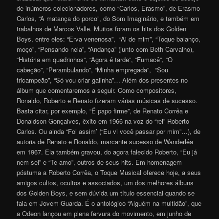
de inúmeros colecionadores, como “Carlos, Erasmo”, de Erasmo
Carlos, “A matança do porco”, do Som Imaginário, e também em
trabalhos de Marcos Valle. Muitos foram os hits dos Golden
Boys, entre eles: “Erva venenosa”, “Ai de mim”, “Toque balanço,
moço”, “Pensando nela”, “Andança” (junto com Beth Carvalho),
“História em quadrinhos”, “Agora é tarde”, “Fumacê”, “O
cabeção”, “Perambulando”, “Minha empregada”, “Sou
tricampeão”, “Só vou criar galinha”… Além dos presentes no
álbum que comentaremos a seguir. Como compositores,
Ronaldo, Roberto e Renato fizeram várias músicas de sucesso.
Basta citar, por exemplo, “É papo firme”, de Renato Corrêa e
Donaldson Gonçalves, êxito em 1966 na voz do “rei” Roberto
Carlos. Ou ainda “Foi assim’ (“Eu vi você passar por mim”…), de
autoria de Renato e Ronaldo, marcante sucesso de Wanderléa
em 1967. Ela também gravou, do agora falecido Roberto, “Eu já
nem sei” e “Te amo”, outros de seus hits. Em homenagem
póstuma a Roberto Corrêa, o Toque Musical oferece hoje, a seus
amigos cultos, ocultos e associados, um dos melhores álbuns
dos Golden Boys, e sem dúvida um título essencial quando se
fala em Jovem Guarda. É o antológico “Alguém na multidão”, que
a Odeon lançou em plena fervura do movimento, em junho de