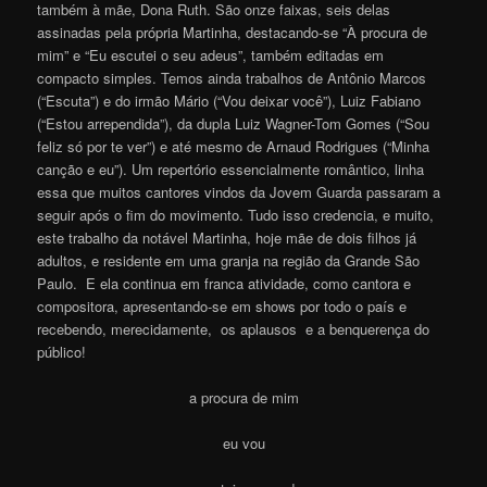
também à mãe, Dona Ruth. São onze faixas, seis delas
assinadas pela própria Martinha, destacando-se “À procura de
mim” e “Eu escutei o seu adeus”, também editadas em
compacto simples. Temos ainda trabalhos de Antônio Marcos
(“Escuta”) e do irmão Mário (“Vou deixar você”), Luiz Fabiano
(“Estou arrependida”), da dupla Luiz Wagner-Tom Gomes (“Sou
feliz só por te ver”) e até mesmo de Arnaud Rodrigues (“Minha
canção e eu”). Um repertório essencialmente romântico, linha
essa que muitos cantores vindos da Jovem Guarda passaram a
seguir após o fim do movimento. Tudo isso credencia, e muito,
este trabalho da notável Martinha, hoje mãe de dois filhos já
adultos, e residente em uma granja na região da Grande São
Paulo. E ela continua em franca atividade, como cantora e
compositora, apresentando-se em shows por todo o país e
recebendo, merecidamente, os aplausos e a benquerença do
público!
a procura de mim
eu vou