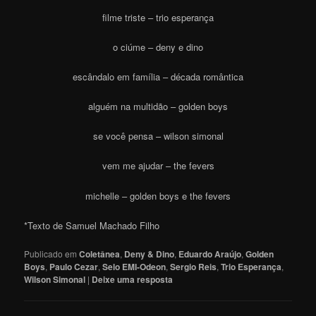
filme triste – trio esperança
o ciúme – deny e dino
escândalo em família – década romântica
alguém na multidão – golden boys
se você pensa – wilson simonal
vem me ajudar – the fevers
michelle – golden boys e the fevers
*Texto de Samuel Machado Filho
Publicado em
Coletânea
,
Deny & Dino
,
Eduardo Araújo
,
Golden
Boys
,
Paulo Cezar
,
Selo EMI-Odeon
,
Sergio Reis
,
Trio Esperança
,
Wilson Simonal
|
Deixe uma resposta