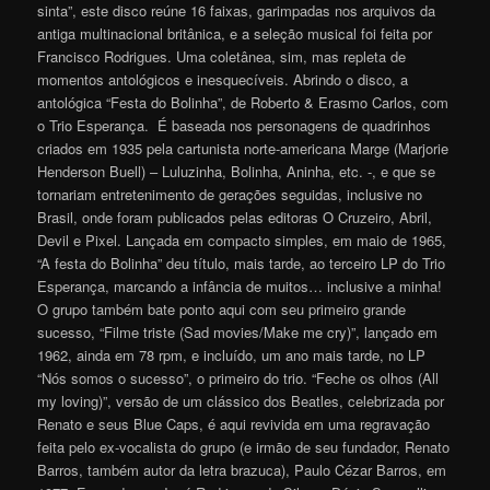
sinta”, este disco reúne 16 faixas, garimpadas nos arquivos da
antiga multinacional britânica, e a seleção musical foi feita por
Francisco Rodrigues. Uma coletânea, sim, mas repleta de
momentos antológicos e inesquecíveis. Abrindo o disco, a
antológica “Festa do Bolinha”, de Roberto & Erasmo Carlos, com
o Trio Esperança. É baseada nos personagens de quadrinhos
criados em 1935 pela cartunista norte-americana Marge (Marjorie
Henderson Buell) – Luluzinha, Bolinha, Aninha, etc. -, e que se
tornariam entretenimento de gerações seguidas, inclusive no
Brasil, onde foram publicados pelas editoras O Cruzeiro, Abril,
Devil e Pixel. Lançada em compacto simples, em maio de 1965,
“A festa do Bolinha” deu título, mais tarde, ao terceiro LP do Trio
Esperança, marcando a infância de muitos… inclusive a minha!
O grupo também bate ponto aqui com seu primeiro grande
sucesso, “Filme triste (Sad movies/Make me cry)”, lançado em
1962, ainda em 78 rpm, e incluído, um ano mais tarde, no LP
“Nós somos o sucesso”, o primeiro do trio. “Feche os olhos (All
my loving)”, versão de um clássico dos Beatles, celebrizada por
Renato e seus Blue Caps, é aqui revivida em uma regravação
feita pelo ex-vocalista do grupo (e irmão de seu fundador, Renato
Barros, também autor da letra brazuca), Paulo Cézar Barros, em