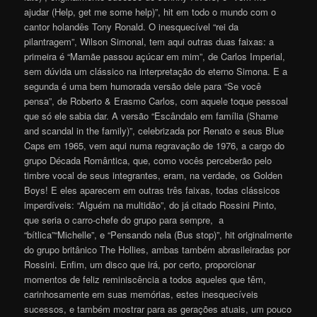
ajudar (Help, get me some help)”, hit em todo o mundo com o
cantor holandês Tony Ronald. O inesquecível “rei da
pilantragem”, Wilson Simonal, tem aqui outras duas faixas: a
primeira é “Mamãe passou açúcar em mim”, de Carlos Imperial,
sem dúvida um clássico na interpretação do eterno Simona. E a
segunda é uma bem humorada versão dele para “Se você
pensa”, de Roberto & Erasmo Carlos, com aquele toque pessoal
que só ele sabia dar. A versão “Escândalo em família (Shame
and scandal in the family)”, celebrizada por Renato e seus Blue
Caps em 1965, vem aqui numa regravação de 1976, a cargo do
grupo Década Romântica, que, como vocês perceberão pelo
timbre vocal de seus integrantes, eram, na verdade, os Golden
Boys! E eles aparecem em outras três faixas, todas clássicos
imperdíveis: “Alguém na multidão”, do já citado Rossini Pinto,
que seria o carro-chefe do grupo para sempre, a
“bítlica”“Michelle”, e “Pensando nela (Bus stop)”, hit originalmente
do grupo britânico The Hollies, ambas também abrasileiradas por
Rossini. Enfim, um disco que irá, por certo, proporcionar
momentos de feliz reminiscência a todos aqueles que têm,
carinhosamente em suas memórias, estes inesquecíveis
sucessos, e também mostrar para as gerações atuais, um pouco