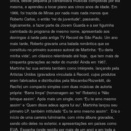
única, desde pequena já cantarolava músicas compostas por ela
mesma, e aprendeu a tocar piano aos cinco anos de idade. Em
1966, foi trazida de Minas por nada mais nada menos que
Roberto Carlos, o então “rei da juventude”, passando,
logicamente, a fazer parte da Jovem Guarda e a ser figurinha
carimbada do programa de mesmo nome, apresentado aos
domingos á tarde pela antiga TV Record de São Paulo. Um ano
mais tarde, Roberto gravaria uma balada romântica que se
constituiu no primeiro sucesso autoral de Martinha: “Eu daria
minha vida”, um clássico relembrado até hoje, que tem mais de
cinquenta gravações ao redor do mundo! Ainda em 1967,
Martinha faz sua estreia também como intérprete, lançando pela
Artistas Unidos (gravadora vinculada à Record, cujos produtos
eram fabricados e distribuídos pela Mocambo/Rozenblit, do
Recife) um compacto simples com duas músicas de autoria
própria: “Barra limpa” (homenagem ao “rei” Roberto) e “Não
brinque assim”. Após mais um single, com “Eu te amo mesmo
assim” e ‘Quem disse adeus agora fui eu”, Martinha lançou seu
primeiro LP, também intitulado “Eu te amo mesmo assim”. Era o
início de uma carreira fulminante, com vinte álbuns gravados,
sendo oito deles no exterior, e apresentações em países como
EUA, Espanha (onde residiu por mais de um ano) e em toda a