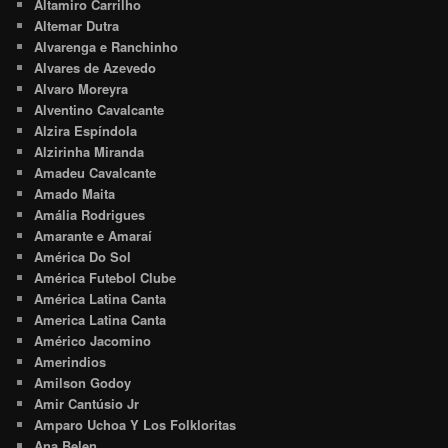
Altamiro Carrilho
Altemar Dutra
Alvarenga e Ranchinho
Alvares de Azevedo
Alvaro Moreyra
Alventino Cavalcante
Alzira Espíndola
Alzirinha Miranda
Amadeu Cavalcante
Amado Maita
Amália Rodrigues
Amarante e Amaraí
América Do Sol
América Futebol Clube
América Latina Canta
America Latina Canta
Américo Jacomino
Amerindios
Amilson Godoy
Amir Cantúsio Jr
Amparo Uchoa Y Los Folkloritas
Ana Belen