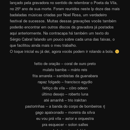
lançado pela gravadora no sentido de relembrar o Poeta da Vila,
no 25º ano de sua morte. Foram reunidos neste lp doze das mais
badaladas músicas criadas por Noel Rosa, um verdadeiro
festival de sucessos. Muitas dessas gravações vocês também
poderão encontrar em outros discos da gravadora já postados
aqui anteriormente. Na contracapa há também um texto do
Sérgio Cabral falando um pouco sobre cada uma das faixas, o
que facilitou ainda mais o meu trabalho.
O toque inicial eu já dei, agora vocês podem ir rolando a bola.
feitio de oração – coral de ouro preto
mulato bamba – mário reis
fita amarela – sambistas da guanabara
rapaz folgado – francisco egydio
feitiço da vila – côro odeon
último desejo – roberto luna
até amanhã – trio irakitan
pastorinhas – a banda do corpo de bombeiros rj
gago apaixonado – moreira da silva
eu vou prá vila – astor e orquestra
pra esquecer – solon salles