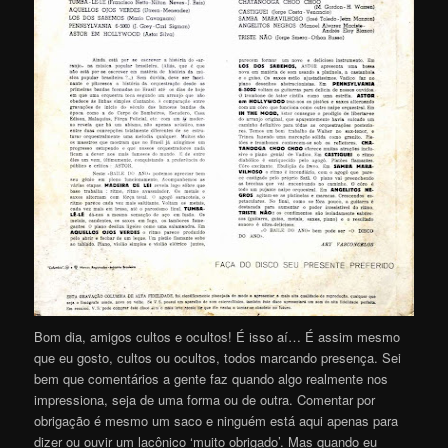
Bom dia, amigos cultos e ocultos! É isso aí… É assim mesmo
que eu gosto, cultos ou ocultos, todos marcando presença. Sei
bem que comentários a gente faz quando algo realmente nos
impressiona, seja de uma forma ou de outra. Comentar por
obrigação é mesmo um saco e ninguém está aqui apenas para
dizer ou ouvir um lacônico ‘muito obrigado’. Mas quando eu