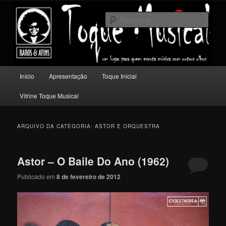
Pular
Pular
Um lugar para quem escuta música com outros olhos.
para
para
Pesqu
o
o
conteúdo
conteúdo
Toque Musical
principal
secundário
Menu
Início
Apresentação
Toque Inicial
principal
Vitrine Toque Musical
ARQUIVO DA CATEGORIA:
ASTOR E ORQUESTRA
Astor – O Baile Do Ano (1962)
Publicado em
8 de fevereiro de 2012