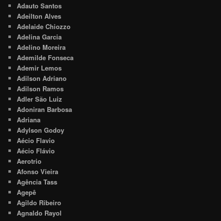
Adauto Santos
Adeilton Alves
Adelaide Chiozzo
Adelina Garcia
Adelino Moreira
Ademilde Fonseca
Ademir Lemos
Adilson Adriano
Adilson Ramos
Adler São Luiz
Adoniran Barbosa
Adriana
Adylson Godoy
Aécio Flavio
Aécio Flávio
Aerotrio
Afonso Vieira
Agência Tass
Agepê
Agildo Ribeiro
Agnaldo Rayol