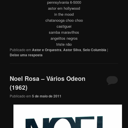
pennsylvania 6-5000
astor em hollywood
in the mood
chatanooga choo choo
castiguei
samba maravilhos
angelitos negros
triste não
Publicado em
Astor e Orquestra
,
Astor Silva
,
Selo Columbia
|
Deixe uma resposta
Noel Rosa – Vários Odeon
(1962)
Publicado em
5 de maio de 2011