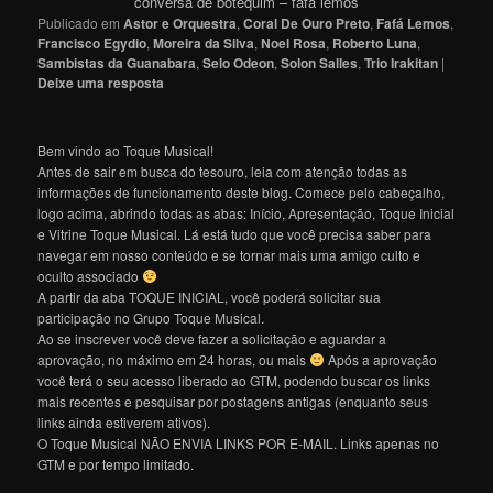
conversa de botequim – fafá lemos
Publicado em
Astor e Orquestra
,
Coral De Ouro Preto
,
Fafá Lemos
,
Francisco Egydio
,
Moreira da Silva
,
Noel Rosa
,
Roberto Luna
,
Sambistas da Guanabara
,
Selo Odeon
,
Solon Salles
,
Trio Irakitan
|
Deixe uma resposta
Bem vindo ao Toque Musical!
Antes de sair em busca do tesouro, leia com atenção todas as
informações de funcionamento deste blog. Comece pelo cabeçalho,
logo acima, abrindo todas as abas: Início, Apresentação, Toque Inicial
e Vitrine Toque Musical. Lá está tudo que você precisa saber para
navegar em nosso conteúdo e se tornar mais uma amigo culto e
oculto associado
A partir da aba TOQUE INICIAL, você poderá solicitar sua
participação no Grupo Toque Musical.
Ao se inscrever você deve fazer a solicitação e aguardar a
aprovação, no máximo em 24 horas, ou mais
Após a aprovação
você terá o seu acesso liberado ao GTM, podendo buscar os links
mais recentes e pesquisar por postagens antigas (enquanto seus
links ainda estiverem ativos).
O Toque Musical NÃO ENVIA LINKS POR E-MAIL. Links apenas no
GTM e por tempo limitado.