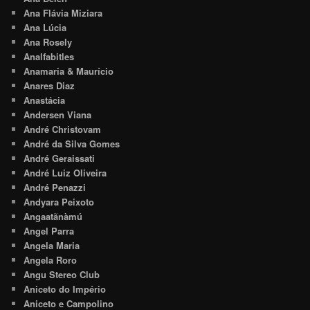
Ana Flávia Miziara
Ana Lúcia
Ana Rosely
Analfabitles
Anamaria & Maurício
Anares Diaz
Anastácia
Andersen Viana
André Christovam
André da Silva Gomes
André Geraissati
André Luiz Oliveira
André Penazzi
Andyara Peixoto
Angaatãnàmú
Angel Parra
Angela Maria
Angela Roro
Angu Stereo Club
Aniceto do Império
Aniceto e Campolino