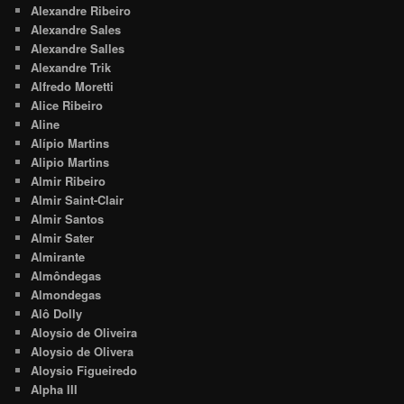
Alexandre Ribeiro
Alexandre Sales
Alexandre Salles
Alexandre Trik
Alfredo Moretti
Alice Ribeiro
Aline
Alípio Martins
Alipio Martins
Almir Ribeiro
Almir Saint-Clair
Almir Santos
Almir Sater
Almirante
Almôndegas
Almondegas
Alô Dolly
Aloysio de Oliveira
Aloysio de Olivera
Aloysio Figueiredo
Alpha III