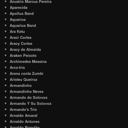
Anuário Marcus Pereira
Aparecida
Apollus Band
Aquarius
Aquarius Band
Ara Ketu
Araci Cortes
Aracy Cortes
Aracy de Almeida
Araken Peixoto
Archimedes Messina
Arco-Iris
Arena conta Zumbi
Aristeu Queiroz
Armandinho
Armandinho Neves
Armando do Solovox
Armando Y Su Solovox
Armando's Trio
Arnaldo Amaral
Arnaldo Antunes
Arnaldo Brandão