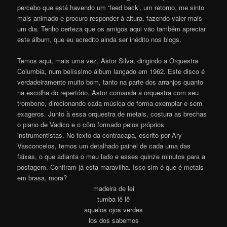
percebo que está havendo um ‘feed back’, um retorno, me sinto
mais animado e procuro responder à altura, fazendo valer mais
um dia. Tenho certeza que os amigos aqui vão também apreciar
este álbum, que eu acredito ainda ser inédito nos blogs.
Temos aqui, mais uma vez, Astor Silva, dirigindo a Orquestra
Columbia, num belíssimo álbum lançado em 1962. Este disco é
verdadeiramente muito bom, tanto na parte dos arranjos quanto
na escolha do repertório. Astor comanda a orquestra com seu
trombone, direcionando cada música de forma exemplar e sem
exageros. Junto à essa orquestra de metais, costura as brechas
o piano de Vadico e o côro formado pelos próprios
instrumentistas. No texto da contracapa, escrito por Ary
Vasconcelos, temos um detalhado painel de cada uma das
faixas, o que adianta o meu lado e esses quinze minutos para a
postagem. Confiram já esta maravilha. Isso sim é que é metais
em brasa, mora?
madeira de lei
tumba lê lê
aquelos ojos verdes
los dos sabemos