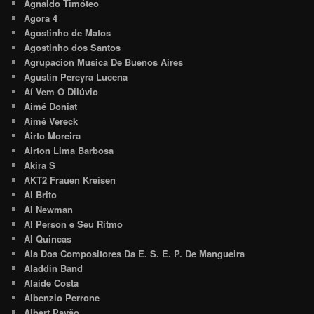
Agnaldo Timóteo
Agora 4
Agostinho de Matos
Agostinho dos Santos
Agrupacion Musica De Buenos Aires
Agustin Pereyra Lucena
Aí Vem O Dilúvio
Aimé Doniat
Aimé Vereck
Airto Moreira
Airton Lima Barbosa
Akira S
AKT2 Frauen Kreisen
Al Brito
Al Newman
Al Person e Seu Ritmo
Al Quincas
Ala Dos Compositores Da E. S. E. P. De Mangueira
Aladdin Band
Alaide Costa
Albenzio Perrone
Albert Pavão