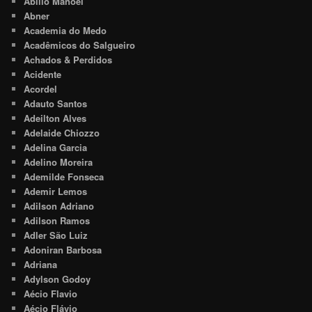
Abílio Manoel
Abner
Academia do Medo
Acadêmicos do Salgueiro
Achados & Perdidos
Acidente
Acordel
Adauto Santos
Adeilton Alves
Adelaide Chiozzo
Adelina Garcia
Adelino Moreira
Ademilde Fonseca
Ademir Lemos
Adilson Adriano
Adilson Ramos
Adler São Luiz
Adoniran Barbosa
Adriana
Adylson Godoy
Aécio Flavio
Aécio Flávio