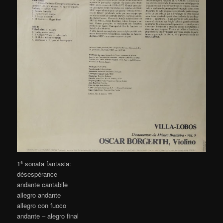
1ª sonata fantasia:
désespérance
andante cantabile
allegro andante
allegro con fuoco
andante – alegro final