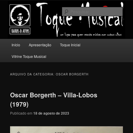
Pular
Pular
Um lugar para quem escuta música com outros olhos.
para
para
Pesqu
o
o
conteúdo
conteúdo
Toque Musical
principal
secundário
Menu
Início
Apresentação
Toque Inicial
principal
Vitrine Toque Musical
ARQUIVO DA CATEGORIA:
OSCAR BORGERTH
Oscar Borgerth – Villa-Lobos
(1979)
Publicado em
18 de agosto de 2023