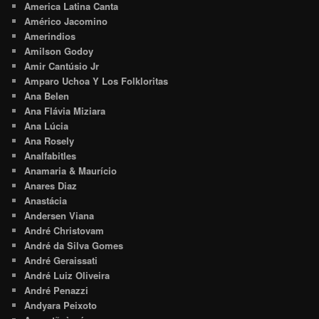
America Latina Canta
Américo Jacomino
Amerindios
Amilson Godoy
Amir Cantúsio Jr
Amparo Uchoa Y Los Folkloritas
Ana Belen
Ana Flávia Miziara
Ana Lúcia
Ana Rosely
Analfabitles
Anamaria & Maurício
Anares Diaz
Anastácia
Andersen Viana
André Christovam
André da Silva Gomes
André Geraissati
André Luiz Oliveira
André Penazzi
Andyara Peixoto