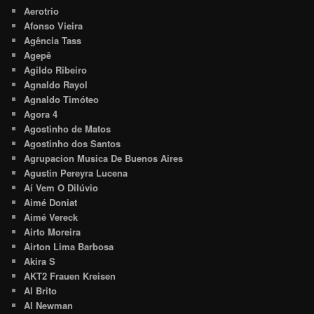
Aerotrio
Afonso Vieira
Agência Tass
Agepê
Agildo Ribeiro
Agnaldo Rayol
Agnaldo Timóteo
Agora 4
Agostinho de Matos
Agostinho dos Santos
Agrupacion Musica De Buenos Aires
Agustin Pereyra Lucena
Aí Vem O Dilúvio
Aimé Doniat
Aimé Vereck
Airto Moreira
Airton Lima Barbosa
Akira S
AKT2 Frauen Kreisen
Al Brito
Al Newman