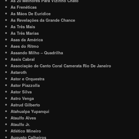
As 20 Melhores Para Vizinho Chato
As Frenéticas
As Mãos De Euridice
As Revelações da Grande Chance
As Três Mais
As Três Marias
Asas da América
Ases do Ritmo
Assando Milho – Quadrilha
Assis Cabral
Associação de Canto Coral Camerata Rio De Janeiro
Astaroth
Astor e Orquestra
Astor Piazzolla
Astor Silva
Astro Venga
Astrud Gilberto
Atahualpa Yupanqui
Ataulfo Alves
Ataulfo Jr.
Atlético Mineiro
Augusto Calheiros