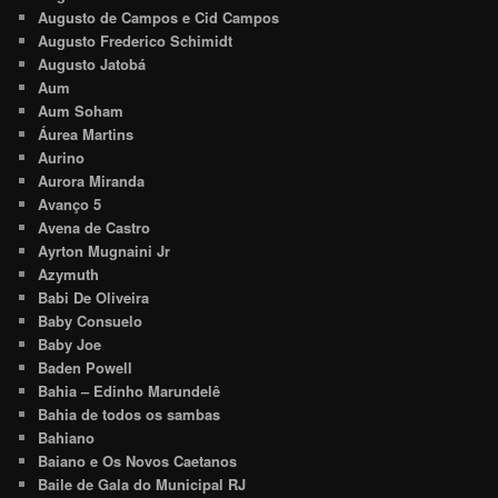
Augusto de Campos e Cid Campos
Augusto Frederico Schimidt
Augusto Jatobá
Aum
Aum Soham
Áurea Martins
Aurino
Aurora Miranda
Avanço 5
Avena de Castro
Ayrton Mugnaini Jr
Azymuth
Babi De Oliveira
Baby Consuelo
Baby Joe
Baden Powell
Bahia – Edinho Marundelê
Bahia de todos os sambas
Bahiano
Baiano e Os Novos Caetanos
Baile de Gala do Municipal RJ