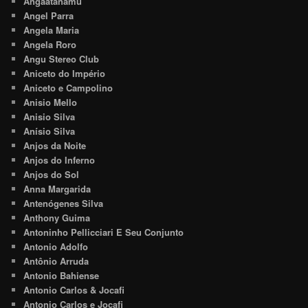
Angaatãnàmú
Angel Parra
Angela Maria
Angela Roro
Angu Stereo Club
Aniceto do Império
Aniceto e Campolino
Anisio Mello
Anisio Silva
Anísio Silva
Anjos da Noite
Anjos do Inferno
Anjos do Sol
Anna Margarida
Antenógenes Silva
Anthony Guima
Antoninho Pellicciari E Seu Conjunto
Antonio Adolfo
Antônio Arruda
Antonio Bahiense
Antonio Carlos & Jocafi
Antonio Carlos e Jocafi