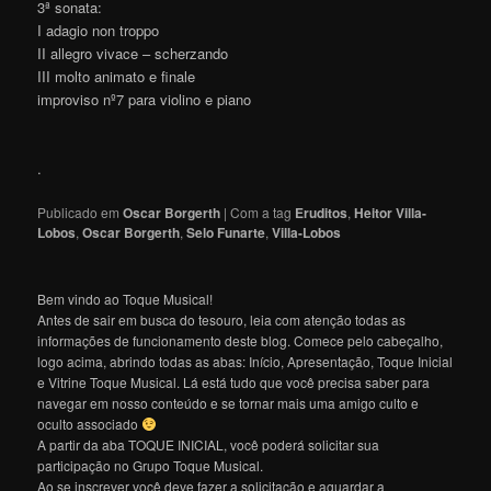
3ª sonata:
I adagio non troppo
II allegro vivace – scherzando
III molto animato e finale
improviso nº7 para violino e piano
.
Publicado em
Oscar Borgerth
|
Com a tag
Eruditos
,
Heitor Villa-
Lobos
,
Oscar Borgerth
,
Selo Funarte
,
Villa-Lobos
Bem vindo ao Toque Musical!
Antes de sair em busca do tesouro, leia com atenção todas as
informações de funcionamento deste blog. Comece pelo cabeçalho,
logo acima, abrindo todas as abas: Início, Apresentação, Toque Inicial
e Vitrine Toque Musical. Lá está tudo que você precisa saber para
navegar em nosso conteúdo e se tornar mais uma amigo culto e
oculto associado
A partir da aba TOQUE INICIAL, você poderá solicitar sua
participação no Grupo Toque Musical.
Ao se inscrever você deve fazer a solicitação e aguardar a