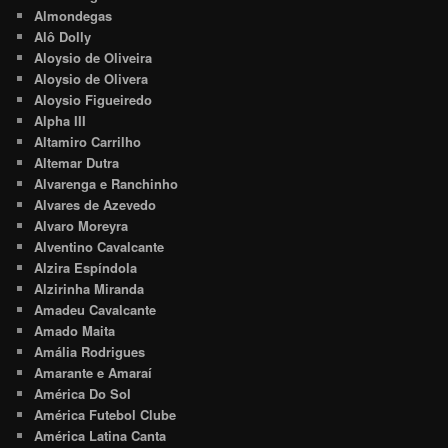
Almondegas
Alô Dolly
Aloysio de Oliveira
Aloysio de Olivera
Aloysio Figueiredo
Alpha III
Altamiro Carrilho
Altemar Dutra
Alvarenga e Ranchinho
Alvares de Azevedo
Alvaro Moreyra
Alventino Cavalcante
Alzira Espíndola
Alzirinha Miranda
Amadeu Cavalcante
Amado Maita
Amália Rodrigues
Amarante e Amaraí
América Do Sol
América Futebol Clube
América Latina Canta