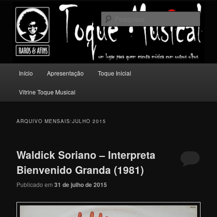
Pular
Pular
Um lugar para quem escuta música com outros olhos.
para
para
Pesqu
o
o
conteúdo
conteúdo
Toque Musical
principal
secundário
Menu
Início
Apresentação
Toque Inicial
principal
Vitrine Toque Musical
ARQUIVO MENSAIS:
JULHO 2015
Waldick Soriano – Interpreta
Bienvenido Granda (1981)
Publicado em
31 de julho de 2015