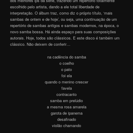
dos melhores lps da série, trazendo um repertório totalmente
escolhido pelo artista, dando a ele total liberdade de
interpretação. O álbum traz, como diz o próprio título, ‘mais
sambas de ontem e de hoje’, ou seja, uma continuação de um
repertório de sambas antigos e sambas modernos, na época, o
novo samba bossa. Há ainda espaço para suas composições
autorais. Hoje, todos são clássicos. E este disco é também um
clássico. Não deixem de conferi
r
…
na cadência do samba
o coelho
o pato
foi ela
quando o menino crescer
favela
contracanto
samba em prelúdio
a mesma rosa amarela
garota de ipanema
desafinado
violão chamando
.