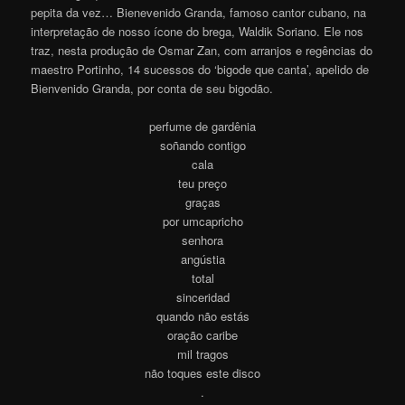
pepita da vez… Bienevenido Granda, famoso cantor cubano, na
interpretação de nosso ícone do brega, Waldik Soriano. Ele nos
traz, nesta produção de Osmar Zan, com arranjos e regências do
maestro Portinho, 14 sucessos do ‘bigode que canta’, apelido de
Bienvenido Granda, por conta de seu bigodã
o
.
perfume de gardênia
soñando contigo
cala
teu preço
graças
por umcapricho
senhora
angústia
total
sinceridad
quando não estás
oração caribe
mil tragos
não toques este disco
.