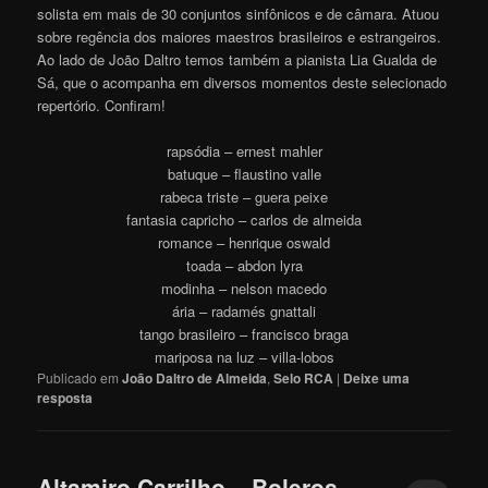
solista em mais de 30 conjuntos sinfônicos e de câmara. Atuou
sobre regência dos maiores maestros brasileiros e estrangeiros.
Ao lado de João Daltro temos também a pianista Lia Gualda de
Sá, que o acompanha em diversos momentos deste selecionado
repertório. Confira
m
!
rapsódia – ernest mahler
batuque – flaustino valle
rabeca triste – guera peixe
fantasia capricho – carlos de almeida
romance – henrique oswald
toada – abdon lyra
modinha – nelson macedo
ária – radamés gnattali
tango brasileiro – francisco braga
mariposa na luz – villa-lobos
Publicado em
João Daltro de Almeida
,
Selo RCA
|
Deixe uma
resposta
Altamiro Carrilho – Boleros