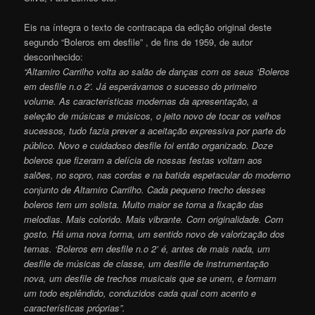
Eis na íntegra o texto de contracapa da edição original deste
segundo “Boleros em desfile” , de fins de 1959, de autor
desconhecido:
“Altamiro Carrilho volta ao salão de danças com os seus ‘Boleros
em desfile n.o 2’. Já esperávamos o sucesso do primeiro
volume. As características modernas da apresentação, a
seleção de músicas e músicos, o jeito novo de tocar os velhos
sucessos, tudo fazia prever a aceitação expressiva por parte do
público. Novo e cuidadoso desfile foi então organizado. Doze
boleros que fizeram a delícia de nossas festas voltam aos
salões, no sopro, nas cordas e na batida espetacular do moderno
conjunto de Altamiro Carrilho. Cada pequeno trecho desses
boleros tem um solista. Muito maior se torna a fixação das
melodias. Mais colorido. Mais vibrante. Com originalidade. Com
gosto. Há uma nova forma, um sentido novo de valorização dos
temas. ‘Boleros em desfile n.o 2’ é, antes de mais nada, um
desfile de músicas de classe, um desfile de instrumentação
nova, um desfile de trechos musicais que se unem, e formam
um todo esplêndido, conduzidos cada qual com acento e
características próprias”.