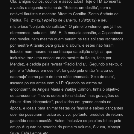
Olá, amigos cultos, ocultos e associados! Hoje o TM apresenta
a vocês o segundo volume de “Boleros em desfile”, com o
notável flautista e maestro Altamiro Carrilho (Santo Antônio de
Pádua, RJ, 21/12/1924-Rio de Janeiro, 15/8/2012) e seu
misterioso “conjunto de solistas”. O primeiro volume, que já lhes
oferecemos, saiu em 1958. E, já naquela ocasião, a Copacabana
não revelou nem mesmo quem seriam os tais solistas recrutados
por mestre Altamiro para gravar o álbum, e estes não foram
listados nem mesmo na contracapa da edição original, que
inclusive traz uma caricatura do mestre da flauta, feita por
Mendez, e cedida pela revista “Radiolândia”. Segundo o texto, o
primeiro “Boleros em desfile”, lançado pela então “marca do
caramujo” como parte de uma série chamada “Selo de ouro”,
iniciada pouco antes com o LP “Quando os astros se
encontram”, de Ângela Maria e Waldyr Calmon, tinha o objetivo
de acrescentar “novas cores e tonalidades” nas gravações de
álbuns ditos “dançantes”, produzidos em grande escala na
época, e ideais para animar festas de família e salões dançantes
que não possuíam música ao vivo, portanto, produtos de retorno
garantido nessa ocasião. Valem inclusive os palpites feitos pelo
amigo Augusto na resenha do primeiro volume, Sivuca, Moacyr
Silva, Fafá Lemos etc.