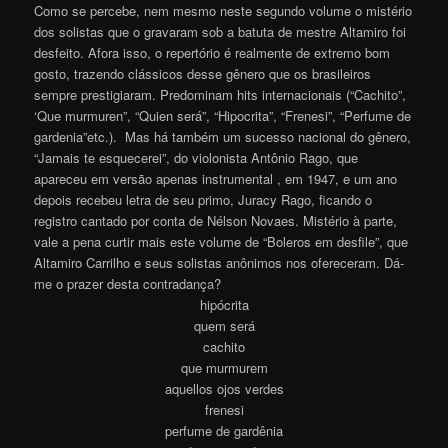
Como se percebe, nem mesmo neste segundo volume o mistério
dos solistas que o gravaram sob a batuta de mestre Altamiro foi
desfeito. Afora isso, o repertório é realmente de extremo bom
gosto, trazendo clássicos desse gênero que os brasileiros
sempre prestigiaram. Predominam hits internacionais (“Cachito”,
‘Que murmuren”, “Quien será”, “Hipocrita”, “Frenesi”, “Perfume de
gardenia”etc.). Mas há também um sucesso nacional do gênero,
“Jamais te esquecerei”, do violonista Antônio Rago, que
apareceu em versão apenas instrumental , em 1947, e um ano
depois recebeu letra de seu primo, Juracy Rago, ficando o
registro cantado por conta de Nélson Novaes. Mistério à parte,
vale a pena curtir mais este volume de “Boleros em desfile”, que
Altamiro Carrilho e seus solistas anônimos nos ofereceram. Dá-
me o prazer desta contradanç
a
?
hipócrita
quem será
cachito
que murmurem
aquellos ojos verdes
frenesi
perfume de gardênia