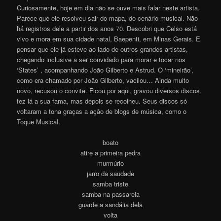
Curiosamente, hoje em dia não se ouve mais falar neste artista.
Parece que ele resolveu sair do mapa, do cenário musical. Não
há registros dele a partir dos anos 70. Descobri que Celso está
vivo e mora em sua cidade natal, Baepenti, em Minas Gerais. E
pensar que ele já esteve ao lado de outros grandes artistas,
chegando inclusive a ser convidado para morar e tocar nos
‘States’ , acompanhando João Gilberto e Astrud. O ‘mineirão’,
como era chamado por João Gilberto, vacilou… Ainda muito
novo, recusou o convite. Ficou por aqui, gravou diversos discos,
fez lá a sua fama, mas depois se recolheu. Seus discos só
voltaram a tona graças a ação de blogs de música, como o
Toque Musica
l
.
boato
atire a primeira pedra
murmúrio
jarro da saudade
samba triste
samba na passarela
guarde a sandália dela
volta