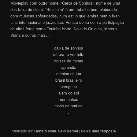
Movieplay com outro nome, “Caixa de Sonhos”, nome de uma
das faixa do disco. “Brasileiro” é um trabalho bem elaborado,
com músicas sofisticadas, num estilo que lembra bem o Ivan
Lins internacional e jazzístico. Renato conta com a participação
de altas feras como Toninho Horta, Nivaldo Ornelas, Marcus
Viana e outros mai
s
…
caixa de sonhos
só pra te ver feliz
coisas de minas
aprendiz
menina da lua
brasil brasileiro
peregrino
além do sol
montanhas
navio de partida
.
Publicado em
Renato Mota
,
Selo Bemol
|
Deixe uma resposta