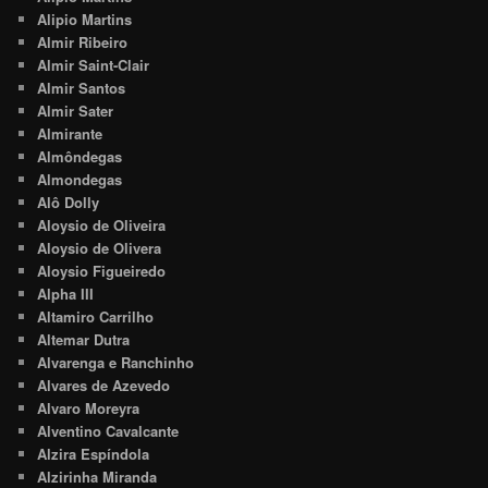
Alipio Martins
Almir Ribeiro
Almir Saint-Clair
Almir Santos
Almir Sater
Almirante
Almôndegas
Almondegas
Alô Dolly
Aloysio de Oliveira
Aloysio de Olivera
Aloysio Figueiredo
Alpha III
Altamiro Carrilho
Altemar Dutra
Alvarenga e Ranchinho
Alvares de Azevedo
Alvaro Moreyra
Alventino Cavalcante
Alzira Espíndola
Alzirinha Miranda