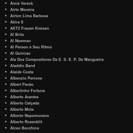
Aimé Vereck
Airto Moreira
Airton Lima Barbosa
Akira S
AKT2 Frauen Kreisen
Al Brito
Al Newman
Al Person e Seu Ritmo
Al Quincas
Ala Dos Compositores Da E. S. E. P. De Mangueira
Aladdin Band
Alaide Costa
Albenzio Perrone
Albert Pavão
Albertinho Fortuna
Alberto Arantes
Alberto Calçada
Alberto Mota
Alberto Nepomuceno
Alberto Rosenblit
Alceo Bocchino