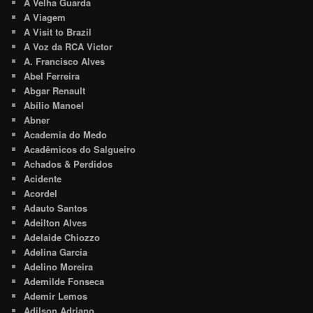
A Velha Guarda
A Viagem
A Visit to Brazil
A Voz da RCA Victor
A. Francisco Alves
Abel Ferreira
Abgar Renault
Abílio Manoel
Abner
Academia do Medo
Acadêmicos do Salgueiro
Achados & Perdidos
Acidente
Acordel
Adauto Santos
Adeilton Alves
Adelaide Chiozzo
Adelina Garcia
Adelino Moreira
Ademilde Fonseca
Ademir Lemos
Adilson Adriano