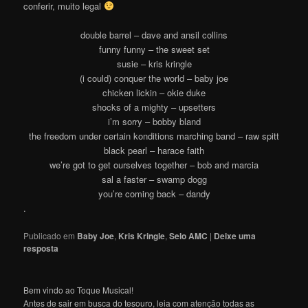
conferir, muito legal
double barrel – dave and ansil collins
funny funny – the sweet set
susie – kris kringle
(i could) conquer the world – baby joe
chicken lickin – okie duke
shocks of a mighty – upsetters
i’m sorry – bobby bland
the freedom under certain konditions marching band – raw spitt
black pearl – harace faith
we’re got to get ourselves together – bob and marcia
sal a faster – swamp dogg
you’re coming back – dandy
.
Publicado em
Baby Joe
,
Kris Kringle
,
Selo AMC
|
Deixe uma
resposta
Bem vindo ao Toque Musical!
Antes de sair em busca do tesouro, leia com atenção todas as