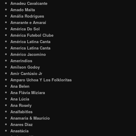
Amadeu Cavalcante
Amado Maita
Amália Rodrigues
Amarante e Amaraí
América Do Sol
América Futebol Clube
América Latina Canta
America Latina Canta
Américo Jacomino
Amerindios
Amilson Godoy
Amir Cantúsio Jr
Amparo Uchoa Y Los Folkloritas
Ana Belen
Ana Flávia Miziara
Ana Lúcia
Ana Rosely
Analfabitles
Anamaria & Maurício
Anares Diaz
Anastácia