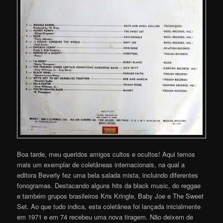
Boa tarde, meu queridos amigos cultos e ocultos! Aqui temos
mais um exemplar de coletâneas internacionais, na qual a
editora Beverly fez uma bela salada mista, incluindo diferentes
fonogramas. Destacando alguns hits da black music, do reggae
e também grupos brasileiros Kris Kringle, Baby Joe e The Sweet
Set. Ao que tudo indica, esta coletânea foi lançada inicialmente
em 1971 e em 74 recebeu uma nova tiragem. Não deixem de