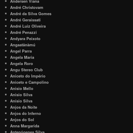
Andersen Viana
André Christovam
André da Silva Gomes
André Geraissati
André Luiz Oliveira
André Penazzi
Andyara Peixoto
Angaatãnàmú
Angel Parra
Angela Maria
Angela Roro
Angu Stereo Club
Aniceto do Império
Aniceto e Campolino
Anisio Mello
Anisio Silva
Anísio Silva
Anjos da Noite
Anjos do Inferno
Anjos do Sol
Anna Margarida
Antenógenes Silva