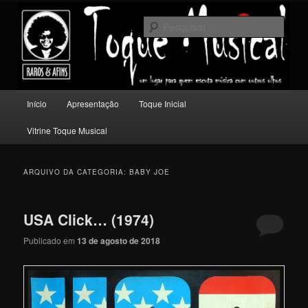
Pular
Pular
Um lugar para quem escuta música com outros olhos.
para
para
Pesqu
o
o
conteúdo
conteúdo
Toque Musical
principal
secundário
Menu
Início
Apresentação
Toque Inicial
principal
Vitrine Toque Musical
ARQUIVO DA CATEGORIA:
BABY JOE
USA Click… (1974)
Publicado em
13 de agosto de 2018