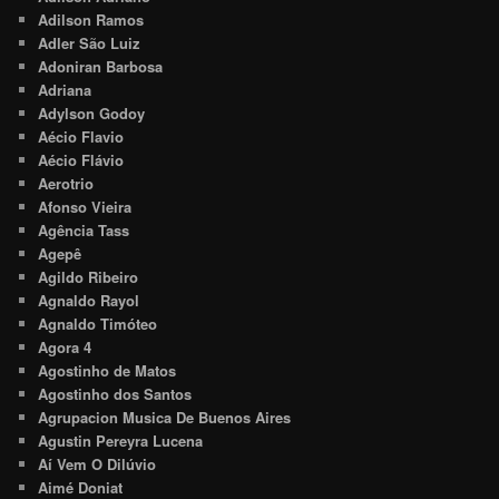
Adilson Ramos
Adler São Luiz
Adoniran Barbosa
Adriana
Adylson Godoy
Aécio Flavio
Aécio Flávio
Aerotrio
Afonso Vieira
Agência Tass
Agepê
Agildo Ribeiro
Agnaldo Rayol
Agnaldo Timóteo
Agora 4
Agostinho de Matos
Agostinho dos Santos
Agrupacion Musica De Buenos Aires
Agustin Pereyra Lucena
Aí Vem O Dilúvio
Aimé Doniat