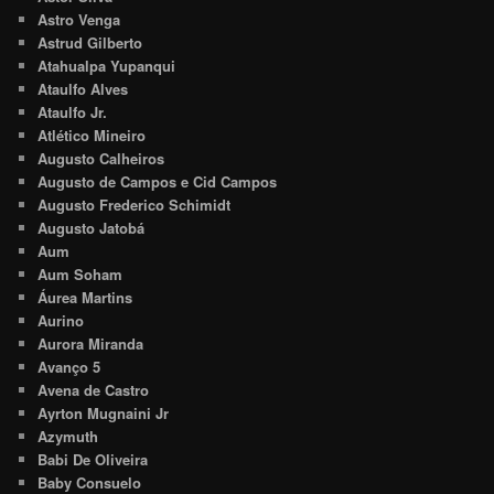
Astro Venga
Astrud Gilberto
Atahualpa Yupanqui
Ataulfo Alves
Ataulfo Jr.
Atlético Mineiro
Augusto Calheiros
Augusto de Campos e Cid Campos
Augusto Frederico Schimidt
Augusto Jatobá
Aum
Aum Soham
Áurea Martins
Aurino
Aurora Miranda
Avanço 5
Avena de Castro
Ayrton Mugnaini Jr
Azymuth
Babi De Oliveira
Baby Consuelo