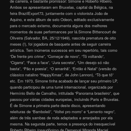
de carreira, e bastante promissor: Simone e Roberto Ribeiro.
Ambos se apresentaram em Bruxelas, capital da Bélgica, na
feira BrazilExport73, juntamente com o violonista João de
Aquino, e este álbum de selo Odeon, editado exclusivamente
para o mercado externo, documenta alguns dos melhores
momentos de suas performances por lá.
Simone Bittencourt de
Oliveira (Salvador, BA, 25/12/1949), nascida prematura de oito
meses (!), foi jogadora de basquete antes de seguir carreira
artística. Tem inúmeros sucessos em seu repertório, tais como
“De frente pro crime”, “Começar de novo”, “Tô voltando”,
“Cigarra”, “Face a face”, “Jura secreta”, “Um desejo só não
basta”, “Pão e poesia”, “O amanhã”, “Então é Natal” (versão do
clássico natalino “HappyXmas”, de John Lennon), “Tô que tô”
etc. Em 1973, Simone tinha acabado de lançar seu primeiro LP,
quando participou de uma turnê internacional, organizada por
Hermínio Bello de Carvalho, intitulada “Panorama brasileiro”, que
passou por várias cidades europeias, incluindo Paris e Bruxelas.
É de Simone a primeira parte deste disco, apresentando
releituras de “Bamboleô”, “Voltei pro morro” e “Lamento negro”,
além de três sambas de roda adaptados e arranjados por ela
mesma. Na segunda parte, temos a presença do inesquecível
Roberto Ribeiro (pseudônimo de Demerval Miranda Maciel,