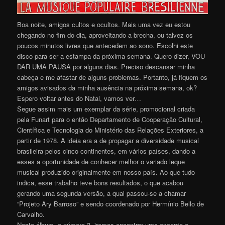
Boa noite, amigos cultos e ocultos. Mais uma vez eu estou
chegando no fim do dia, aproveitando a brecha, ou talvez os
poucos minutos livres que antecedem ao sono. Escolhi este
disco para ser a estampa da próxima semana. Quero dizer, VOU
DAR UMA PAUSA por alguns dias. Preciso descansar minha
cabeça e me afastar de alguns problemas. Portanto, já fiquem os
amigos avisados da minha ausência na próxima semana, ok?
Espero voltar antes do Natal, vamos ver…
Segue assim mais um exemplar da série, promocional criada
pela Funart para o então Departamento de Cooperação Cultural,
Científica e Tecnologia do Ministério das Relações Exteriores, a
partir de 1978. A ideia era a de propagar a diversidade musical
brasileira pelos cinco continentes, em vários países, dando a
esses a oportunidade de conhecer melhor o variado leque
musical produzido originalmente em nosso país. Ao que tudo
indica, esse trabalho teve bons resultados, o que acabou
gerando uma segunda versão, a qual passou-se a chamar
“Projeto Ary Barroso” e sendo coordenado por Hermínio Bello de
Carvalho.
Neste álbum, o número 3, iremos encontrar uma excente e