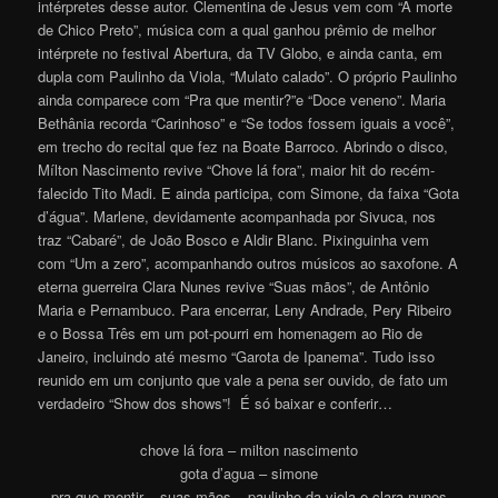
intérpretes desse autor
. Clementina de Jesus vem com “A morte
de Chico Preto”, música com a qual ganhou prêmio de melhor
intérprete no festival Abertura, da TV Globo, e ainda canta, em
dupla com Paulinho da Viola, “Mulato calado”. O próprio Paulinho
ainda comparece com “Pra que mentir?”e “Doce veneno”. Maria
Bethânia recorda “Carinhoso” e “Se todos fossem iguais a você”,
em trecho do recital que fez na Boate Barroco. Abrindo o disco,
Mílton Nascimento revive “Chove lá fora”, maior hit do recém-
falecido Tito Madi. E ainda participa, com Simone, da faixa “Gota
d’água”. Marlene, devidamente acompanhada por Sivuca, nos
traz “Cabaré”, de João Bosco e Aldir Blanc. Pixinguinha vem
com “Um a zero”, acompanhando outros músicos ao saxofone. A
eterna guerreira Clara Nunes revive “Suas mãos”, de Antônio
Maria e Pernambuco. Para encerrar, Leny Andrade, Pery Ribeiro
e o Bossa Três em um pot-pourri em homenagem ao Rio de
Janeiro, incluindo até mesmo “Garota de Ipanema”. Tudo isso
reunido em um conjunto que vale a pena ser ouvido, de fato um
verdadeiro “Show dos shows”! É só baixar e conferir…
chove lá fora – milton nascimento
gota d’agua – simone
pra que mentir – suas mãos – paulinho da viola e clara nunes