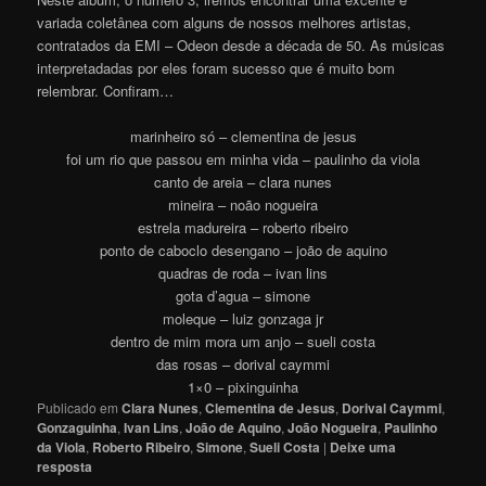
variada coletânea com alguns de nossos melhores artistas,
contratados da EMI – Odeon desde a década de 50. As músicas
interpretadadas por eles foram sucesso que é muito bom
relembrar. Confiram…
marinheiro só – clementina de jesus
foi um rio que passou em minha vida – paulinho da viola
canto de areia – clara nunes
mineira – noão nogueira
estrela madureira – roberto ribeiro
ponto de caboclo desengano – joão de aquino
quadras de roda – ivan lins
gota d’agua – simone
moleque – luiz gonzaga jr
dentro de mim mora um anjo – sueli costa
das rosas – dorival caymmi
1×0 – pixinguinha
Publicado em
Clara Nunes
,
Clementina de Jesus
,
Dorival Caymmi
,
Gonzaguinha
,
Ivan Lins
,
João de Aquino
,
João Nogueira
,
Paulinho
da Viola
,
Roberto Ribeiro
,
Simone
,
Sueli Costa
|
Deixe uma
resposta