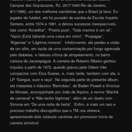
Campos dos Goytacazes, RJ, 20/7/1940-Rio de Janeiro,
8/1/1996), um dos melhores sambistas que o Brasil já teve. Ex-
jogador de futebol, ele foi puxador de samba da Escola Império
Serrano, entre 1974 e 1981, e deixou sucessos inesquecíveis,
tais como “Acreditar”, “Poeira pura”, “Todo menino é um rei”,
“Vazio (Está faltando uma coisa em mim)”, “Propagas”,
“Algemas” e “Lágrima morena”. Infelizmente, ele perdeu a visão
de um olho, em razão de uma contaminação por fungo agravada
pelo diabetes, e faleceu vítima de atropelamento, no bairro
carioca de Jacarepaguá. A carreira de Roberto Ribeiro ganhou
impulso a partir de 1972, quando gravou pela Odeon três
compactos com Elza Soares, e, mais tarde, também com ela, o
LP “Sangue, suor e raça”. Na segunda parte do presente álbum,
ele interpreta o clássico “Berimbau”, de Baden Powell e Vinícius
de Moraes, acompanhado por João de Aquino, e revive “Manhã
de carnaval” e “Não tenho lágrimas”, além de um dueto com
Simone em “De uma noite de festa”. Enfim, é mais um raro e
precioso trabalho discográfico que o TM nos oferece,
apresentando dois notáveis cantores em promissor início de
carreira artística!