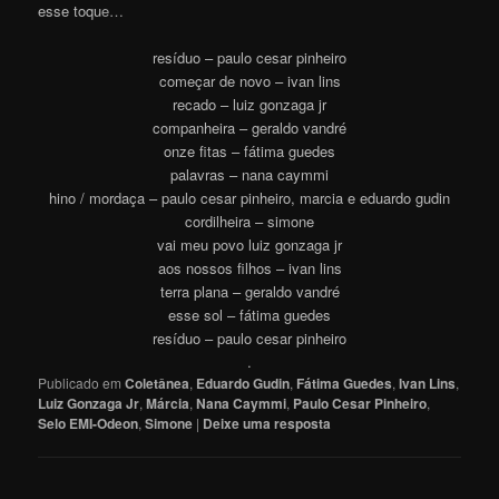
esse toqu
e…
resíduo – paulo cesar pinheiro
começar de novo – ivan lins
recado – luiz gonzaga jr
companheira – geraldo vandré
onze fitas – fátima guedes
palavras – nana caymmi
hino / mordaça – paulo cesar pinheiro, marcia e eduardo gudin
cordilheira – simone
vai meu povo luiz gonzaga jr
aos nossos filhos – ivan lins
terra plana – geraldo vandré
esse sol – fátima guedes
resíduo – paulo cesar pinheiro
.
Publicado em
Coletânea
,
Eduardo Gudin
,
Fátima Guedes
,
Ivan Lins
,
Luiz Gonzaga Jr
,
Márcia
,
Nana Caymmi
,
Paulo Cesar Pinheiro
,
Selo EMI-Odeon
,
Simone
|
Deixe uma resposta