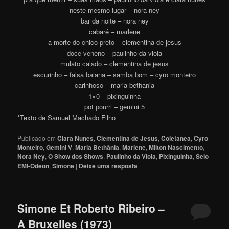
neste mesmo lugar – nora ney
bar da noite – nora ney
cabaré – marlene
a morte do chico preto – clementina de jesus
doce veneno – paulinho da viola
mulato calado – clementina de jesus
escurinho – falsa baiana – samba bom – cyro monteiro
carinhoso – maria bethania
1×0 – pixinguinha
pot pourri – gemini 5
*Texto de Samuel Machado Filho
Publicado em
Clara Nunes
,
Clementina de Jesus
,
Coletânea
,
Cyro
Monteiro
,
Gemini V
,
Maria Bethânia
,
Marlene
,
Milton Nascimento
,
Nora Ney
,
O Show dos Shows
,
Paulinho da Viola
,
Pixinguinha
,
Selo
EMI-Odeon
,
Simone
|
Deixe uma resposta
Simone Et Roberto Ribeiro –
A Bruxelles (1973)