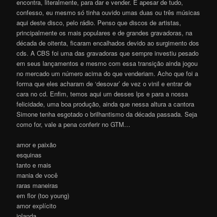
encontra, literalmente, para dar e vender. E apesar de tudo,
confesso, eu mesmo só tinha ouvido umas duas ou três músicas
aqui deste disco, pelo rádio. Penso que discos de artistas,
principalmente os mais populares e de grandes gravadoras, na
década de oitenta, ficaram encalhados devido ao surgimento dos
cds. A CBS foi uma das gravadoras que sempre investiu pesado
em seus lançamentos e mesmo com essa transição ainda jogou
no mercado um número acima do que venderiam. Acho que foi a
forma que eles acharam de ‘desovar’ de vez o vinil e entrar de
cara no cd. Enfim, temos aqui um desses lps e para a nossa
felicidade, uma boa produção, ainda que nessa altura a cantora
Simone tenha esgotado o brilhantismo da década passada. Seja
como for, vale a pena conferir no GTM…
amor e paixão
esquinas
tanto e mais
mania de você
raras maneiras
em flor (too young)
amor explícito
iolanda