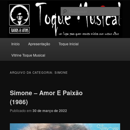
Pular
Pular
Um lugar para quem escuta música com outros olhos.
para
para
Pesqu
o
o
conteúdo
conteúdo
Toque Musical
principal
secundário
Menu
Início
Apresentação
Toque Inicial
principal
Vitrine Toque Musical
ARQUIVO DA CATEGORIA:
SIMONE
Simone – Amor E Paixão
(1986)
Publicado em
30 de março de 2022