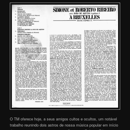
O TM oferece hoje, a seus amigos cultos e ocultos, um notável
trabalho reunindo dois astros de nossa música popular em início