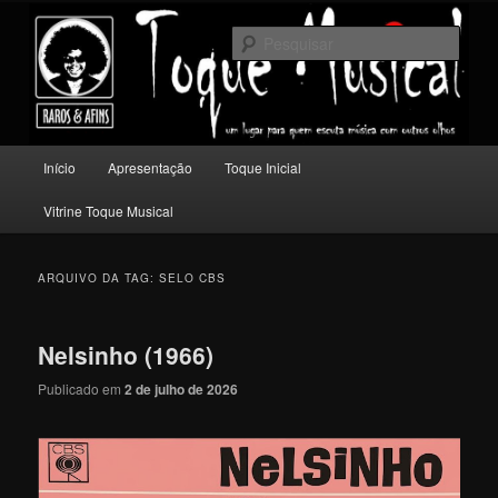
Pular
Pular
Um lugar para quem escuta música com outros olhos.
para
para
Pesqu
o
o
conteúdo
conteúdo
Toque Musical
principal
secundário
Menu
Início
Apresentação
Toque Inicial
principal
Vitrine Toque Musical
ARQUIVO DA TAG:
SELO CBS
Nelsinho (1966)
Publicado em
2 de julho de 2026