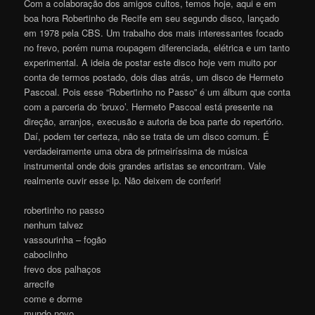
Com a colaboração dos amigos cultos, temos hoje, aqui e em
boa hora Robertinho de Recife em seu segundo disco, lançado
em 1978 pela CBS. Um trabalho dos mais interessantes focado
no frevo, porém numa roupagem diferenciada, elétrica e um tanto
experimental. A ideia de postar este disco hoje vem muito por
conta de termos postado, dois dias atrás, um disco de Hermeto
Pascoal. Pois esse “Robertinho no Passo” é um álbum que conta
com a parceria do ‘bruxo’. Hermeto Pascoal está presente na
direção, arranjos, execusão e autoria de boa parte do repertório.
Daí, podem ter certeza, não se trata de um disco comum. É
verdadeiramente uma obra de primeiríssima de música
instrumental onde dois grandes artistas se encontram. Vale
realmente ouvir esse lp. Não deixem de conferir!
robertinho no passo
nenhum talvez
vassourinha – fogão
caboclinho
frevo dos palhaços
arrecife
come e dorme
mundo novo