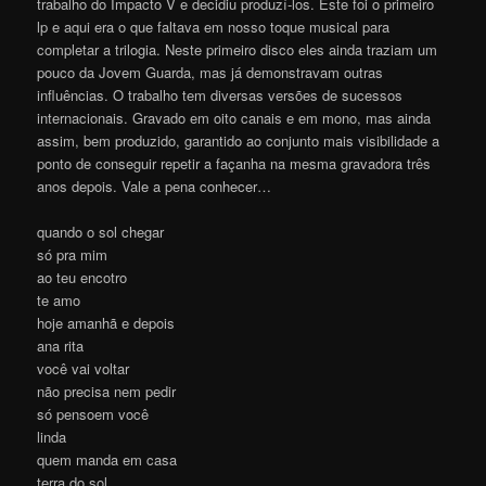
trabalho do Impacto V e decidiu produzí-los. Este foi o primeiro
lp e aqui era o que faltava em nosso toque musical para
completar a trilogia. Neste primeiro disco eles ainda traziam um
pouco da Jovem Guarda, mas já demonstravam outras
influências. O trabalho tem diversas versões de sucessos
internacionais. Gravado em oito canais e em mono, mas ainda
assim, bem produzido, garantido ao conjunto mais visibilidade a
ponto de conseguir repetir a façanha na mesma gravadora três
anos depois. Vale a pena conhecer…
quando o sol chegar
só pra mim
ao teu encotro
te amo
hoje amanhã e depois
ana rita
você vai voltar
não precisa nem pedir
só pensoem você
linda
quem manda em casa
terra do sol