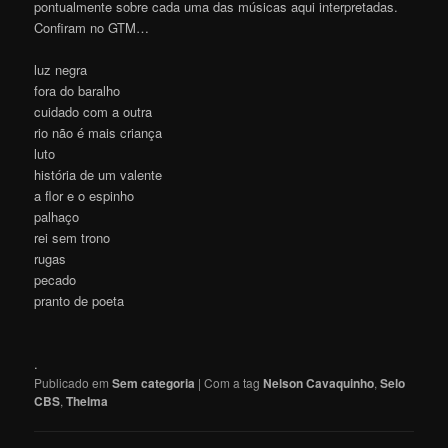
pontualmente sobre cada uma das músicas aqui interpretadas.
Confiram no GTM…
luz negra
fora do baralho
cuidado com a outra
rio não é mais criança
luto
história de um valente
a flor e o espinho
palhaço
rei sem trono
rugas
pecado
pranto de poeta
.
Publicado em
Sem categoria
|
Com a tag
Nelson Cavaquinho
,
Selo
CBS
,
Thelma