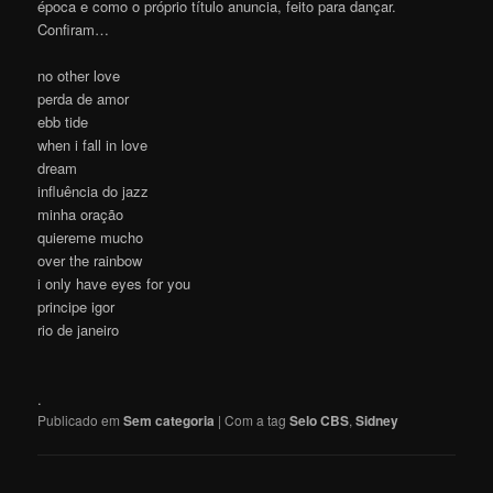
época e como o próprio título anuncia, feito para dançar.
Confiram…
no other love
perda de amor
ebb tide
when i fall in love
dream
influência do jazz
minha oração
quiereme mucho
over the rainbow
i only have eyes for you
principe igor
rio de janeiro
.
Publicado em
Sem categoria
|
Com a tag
Selo CBS
,
Sidney