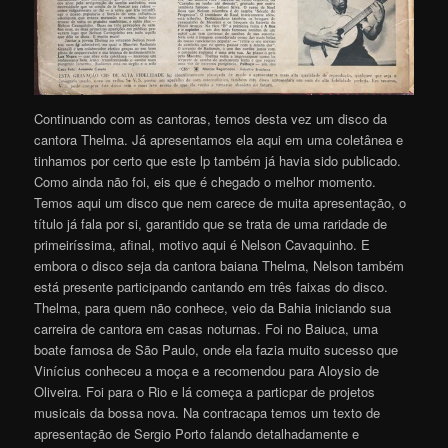
Continuando com as cantoras, temos desta vez um disco da
cantora Thelma. Já apresentamos ela aqui em uma coletânea e
tinhamos por certo que este lp também já havia sido publicado.
Como ainda não foi, eis que é chegado o melhor momento.
Temos aqui um disco que nem carece de muita apresentação, o
título já fala por si, garantido que se trata de uma raridade de
primeiríssima, afinal, motivo aqui é Nelson Cavaquinho. E
embora o disco seja da cantora baiana Thelma, Nelson também
está presente participando cantando em três faixas do disco.
Thelma, para quem não conhece, veio da Bahia iniciando sua
carreira de cantora em casas noturnas. Foi no Baiuca, uma
boate famosa de São Paulo, onde ela fazia muito sucesso que
Vinícius conheceu a moça e a recomendou para Aloysio de
Oliveira. Foi para o Rio e lá começa a particpar de projetos
musicais da bossa nova. Na contracapa temos um texto de
apresentação de Sergio Porto falando detalhadamente e