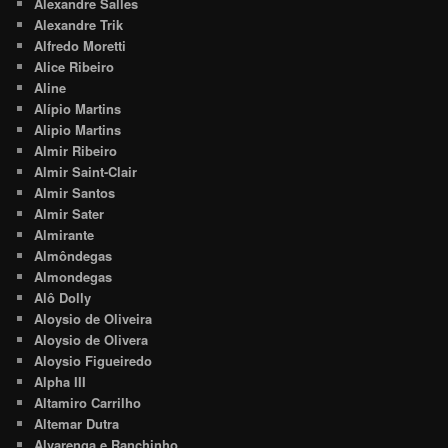
Alexandre Salles
Alexandre Trik
Alfredo Moretti
Alice Ribeiro
Aline
Alípio Martins
Alipio Martins
Almir Ribeiro
Almir Saint-Clair
Almir Santos
Almir Sater
Almirante
Almôndegas
Almondegas
Alô Dolly
Aloysio de Oliveira
Aloysio de Olivera
Aloysio Figueiredo
Alpha III
Altamiro Carrilho
Altemar Dutra
Alvarenga e Ranchinho