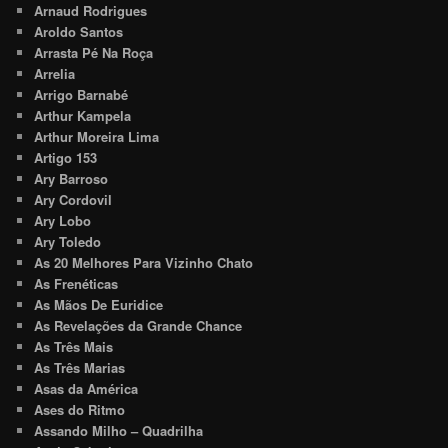
Arnaud Rodrigues
Aroldo Santos
Arrasta Pé Na Roça
Arrelia
Arrigo Barnabé
Arthur Kampela
Arthur Moreira Lima
Artigo 153
Ary Barroso
Ary Cordovil
Ary Lobo
Ary Toledo
As 20 Melhores Para Vizinho Chato
As Frenéticas
As Mãos De Euridice
As Revelações da Grande Chance
As Três Mais
As Três Marias
Asas da América
Ases do Ritmo
Assando Milho – Quadrilha