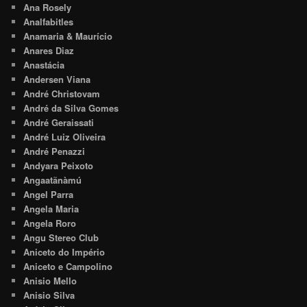
Ana Rosely
Analfabitles
Anamaria & Maurício
Anares Diaz
Anastácia
Andersen Viana
André Christovam
André da Silva Gomes
André Geraissati
André Luiz Oliveira
André Penazzi
Andyara Peixoto
Angaatãnàmú
Angel Parra
Angela Maria
Angela Roro
Angu Stereo Club
Aniceto do Império
Aniceto e Campolino
Anisio Mello
Anisio Silva