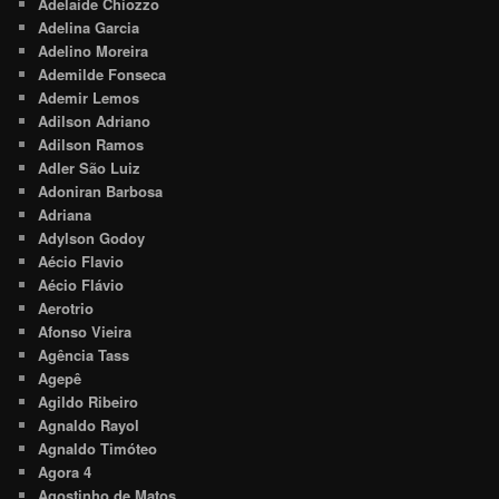
Adelaide Chiozzo
Adelina Garcia
Adelino Moreira
Ademilde Fonseca
Ademir Lemos
Adilson Adriano
Adilson Ramos
Adler São Luiz
Adoniran Barbosa
Adriana
Adylson Godoy
Aécio Flavio
Aécio Flávio
Aerotrio
Afonso Vieira
Agência Tass
Agepê
Agildo Ribeiro
Agnaldo Rayol
Agnaldo Timóteo
Agora 4
Agostinho de Matos