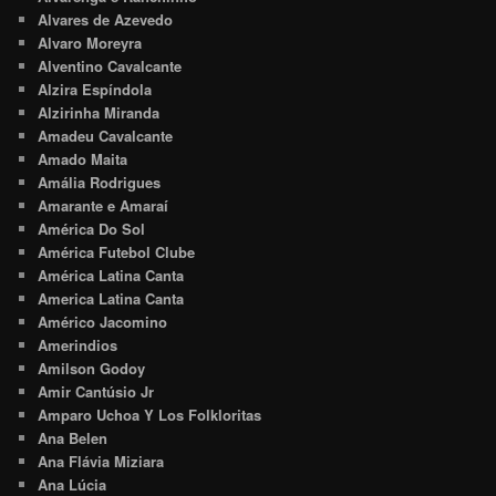
Alvares de Azevedo
Alvaro Moreyra
Alventino Cavalcante
Alzira Espíndola
Alzirinha Miranda
Amadeu Cavalcante
Amado Maita
Amália Rodrigues
Amarante e Amaraí
América Do Sol
América Futebol Clube
América Latina Canta
America Latina Canta
Américo Jacomino
Amerindios
Amilson Godoy
Amir Cantúsio Jr
Amparo Uchoa Y Los Folkloritas
Ana Belen
Ana Flávia Miziara
Ana Lúcia