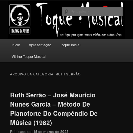
Pular
Pular
Um lugar para quem escuta música com outros olhos.
para
para
Pesqu
o
o
conteúdo
conteúdo
Toque Musical
principal
secundário
Menu
Início
Apresentação
Toque Inicial
principal
Vitrine Toque Musical
ARQUIVO DA CATEGORIA:
RUTH SERRÃO
Ruth Serrão – José Maurício
Nunes Garcia – Método De
Pianoforte Do Compêndio De
Música (1982)
Publicado em
15 de março de 2023