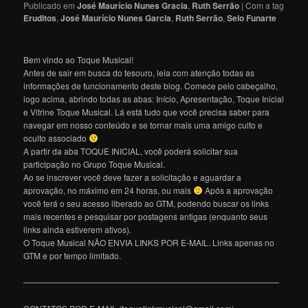
Publicado em
José Maurício Nunes Gracia
,
Ruth Serrão
|
Com a tag
Eruditos
,
José Maurício Nunes Garcia
,
Ruth Serrão
,
Selo Funarte
Bem vindo ao Toque Musical!
Antes de sair em busca do tesouro, leia com atenção todas as
informações de funcionamento deste blog. Comece pelo cabeçalho,
logo acima, abrindo todas as abas: Início, Apresentação, Toque Inicial
e Vitrine Toque Musical. Lá está tudo que você precisa saber para
navegar em nosso conteúdo e se tornar mais uma amigo culto e
oculto associado
A partir da aba TOQUE INICIAL, você poderá solicitar sua
participação no Grupo Toque Musical.
Ao se inscrever você deve fazer a solicitação e aguardar a
aprovação, no máximo em 24 horas, ou mais
Após a aprovação
você terá o seu acesso liberado ao GTM, podendo buscar os links
mais recentes e pesquisar por postagens antigas (enquanto seus
links ainda estiverem ativos).
O Toque Musical NÃO ENVIA LINKS POR E-MAIL. Links apenas no
GTM e por tempo limitado.
———————————————————————————————