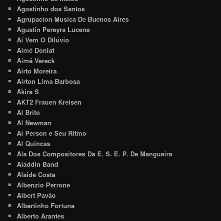
Agostinho dos Santos
Agrupacion Musica De Buenos Aires
Agustin Pereyra Lucena
Aí Vem O Dilúvio
Aimé Doniat
Aimé Vereck
Airto Moreira
Airton Lima Barbosa
Akira S
AKT2 Frauen Kreisen
Al Brito
Al Newman
Al Person e Seu Ritmo
Al Quincas
Ala Dos Compositores Da E. S. E. P. De Mangueira
Aladdin Band
Alaide Costa
Albenzio Perrone
Albert Pavão
Albertinho Fortuna
Alberto Arantes