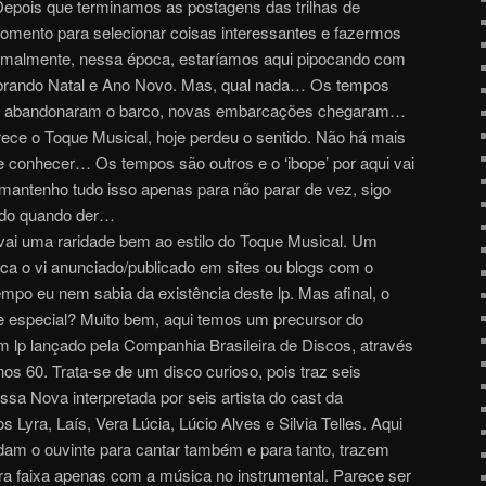
 Depois que terminamos as postagens das trilhas de
omento para selecionar coisas interessantes e fazermos
ormalmente, nessa época, estaríamos aqui pipocando com
ebrando Natal e Ano Novo. Mas, qual nada… Os tempos
i já abandonaram o barco, novas embarcações chegaram…
rece o Toque Musical, hoje perdeu o sentido. Não há mais
de conhecer… Os tempos são outros e o ‘ibope’ por aqui vai
mantenho tudo isso apenas para não parar de vez, sigo
ndo quando der…
vai uma raridade bem ao estilo do Toque Musical. Um
nca o vi anunciado/publicado em sites ou blogs com o
mpo eu nem sabia da existência deste lp. Mas afinal, o
de especial? Muito bem, aqui temos um precursor do
 lp lançado pela Companhia Brasileira de Discos, através
anos 60. Trata-se de um disco curioso, pois traz seis
a Nova interpretada por seis artista do cast da
s Lyra, Laís, Vera Lúcia, Lúcio Alves e Silvia Telles. Aqui
dam o ouvinte para cantar também e para tanto, trazem
a faixa apenas com a música no instrumental. Parece ser