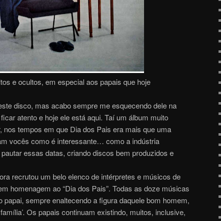
tos e ocultos, em especial aos papais que hoje
 este disco, mas acabo sempre me esquecendo dele na
 ficar atento e hoje ele está aqui. Taí um álbum muito
r, nos tempos em que Dia dos Pais era mais que uma
jam vocês como é interessante… como a indústria
 pautar essas datas, criando discos bem produzidos e
ora recrutou um belo elenco de intérpretes e músicos de
co em homenagem ao “Dia dos Pais”. Todas as doze músicas
 ao papai, sempre enaltecendo a figura daquele bom homem,
amília’. Os papais continuam existindo, muitos, inclusive,