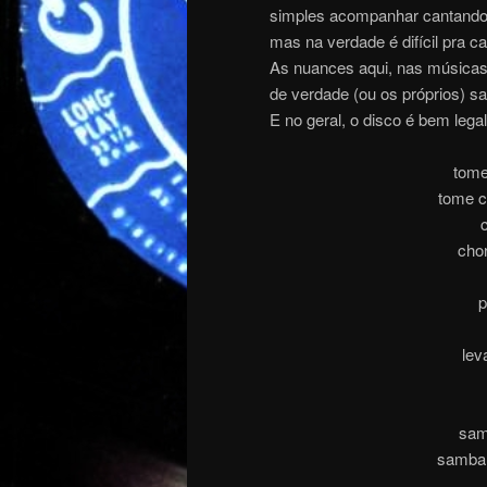
simples acompanhar cantando 
mas na verdade é difícil pra 
As nuances aqui, nas música
de verdade (ou os próprios) sa
E no geral, o disco é bem lega
tome
tome c
c
chor
p
lev
samb
samba 
.