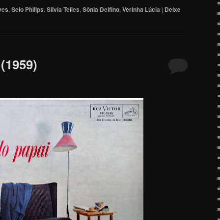
ves
,
Selo Philips
,
Silvia Telles
,
Sônia Delfino
,
Verinha Lúcia
|
Deixe
 (1959)