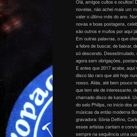
Olá, amigos cultos e ocultos!
novelas, não achei mais um m
valer o último mês do ano. N
novas e boas postagens, cel
são outros e muitos por aqu
Em outras palavras, o que ofe
a febre de buscar, de baixar, 
só descendo. Desestimulado, 
agora sem obrigações, posta
E antes que 2017 acabe, aqui 
disco tão raro que até hoje nu
nosso. Aliás, até bem pouco te
que tem ele de interessante, 
chamado disco de karaokê. Um
do selo Philips, no início dos 
músicas da então moderna Boss
gravadora: Sônia Delfino, Carlo
esses artistas cantam e convi
sempre na sequência uma outr