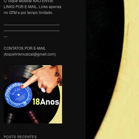
O Toque Musical NÃO ENVIA
LINKS POR E-MAIL. Links apenas
no GTM e por tempo limitado.
———————————————
———————————————
—
CONTATOS POR E-MAIL
(toquelinkmusical@gmail.com)
POSTS RECENTES