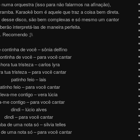
numa orquestra (isso para não falarmos na afinação),
caramba. Karaokê bom é aquele que traz a coisa bem direta.
s desse disco, são bem complexas e só mesmo um cantor
berão interpretá-las de maneira perfeita.
l. Recomendo ;)\
 continha de você – sônia delfino
ontinha de você – para você cantar
hora tua tristeza – carlos lyra
a tua tristeza – para você cantar
patinho feio – lais
atinho feio – para você cantar
leva-me contigo – vera lúcia
a-me contigo – para você cantar
dindi – lúcio alves
dindi – para você cantar
a de uma nota só – silvia telles
de uma nota só – para você cantar