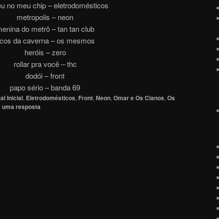
u no meu chip – eletrodomésticos
metropolis – neon
enina do metrô – tan tan club
cos da caverna – os mesmos
heróis – zero
rollar pra você – thc
dodói – front
papo sério – banda 69
al Inicial
,
Eletrodomésticos
,
Front
,
Neon
,
Omar e Os Cianos
,
Os
 uma resposta