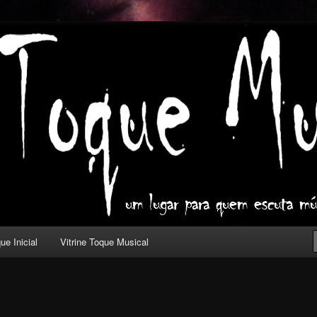
ica com outros olhos.
l
ue Inicial
Vitrine Toque Musical