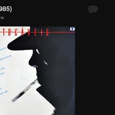
985)
010