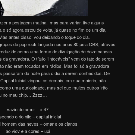
azer a postagem matinal, mas para variar, tive alguns
e só agora estou de volta, já quase no fim de um dia,
as antes disso, vou deixando o toque do dia.
grupos de pop rock lançada nos anos 80 pela CBS, através
 produzido como uma forma de divulgação de doze bandas
s da gravadora. O título “Intocáveis” vem do fato de serem
ntão não eram tocados em rádios. Mas foi só a gravadora
dos passaram da noite para o dia a serem conhecidos. De
Capital Inicial vingou, as demais, em sua maioria, não
 como uma curiosidade, mas sei que muitos outros irão
eu no meu chip… Zzzz…
vazio de amor – c-47
cendo o rio nilo – capital inicial
l homem das neves – omar e os cianos
ao viov e a cores – upi