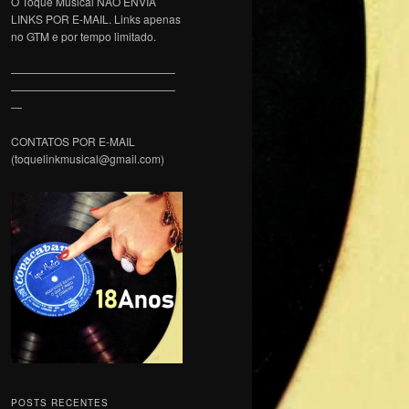
O Toque Musical NÃO ENVIA
LINKS POR E-MAIL. Links apenas
no GTM e por tempo limitado.
———————————————
———————————————
—
CONTATOS POR E-MAIL
(toquelinkmusical@gmail.com)
POSTS RECENTES