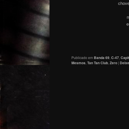
chove
m
e
Publicado em
Banda 69
,
C-47
,
Capit
Mesmos
,
Tan Tan Club
,
Zero
|
Deixe