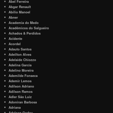
Abel Ferreira
Abgar Renault
Abílio Manoel
Abner
Academia do Medo
Acadêmicos do Salgueiro
Achados & Perdidos
Acidente
Acordel
Adauto Santos
Adeilton Alves
Adelaide Chiozzo
Adelina Garcia
Adelino Moreira
Ademilde Fonseca
Ademir Lemos
Adilson Adriano
Adilson Ramos
Adler São Luiz
Adoniran Barbosa
Adriana
Adylson Godoy