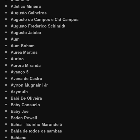
Atlético Mineiro
Augusto Calheiros
Augusto de Campos e Cid Campos
Augusto Frederico Schimidt
Augusto Jatobá
Aum
Aum Soham
Áurea Martins
Aurino
Aurora Miranda
Avanço 5
Avena de Castro
Ayrton Mugnaini Jr
Azymuth
Babi De Oliveira
Baby Consuelo
Baby Joe
Baden Powell
Bahia – Edinho Marundelê
Bahia de todos os sambas
Bahiano