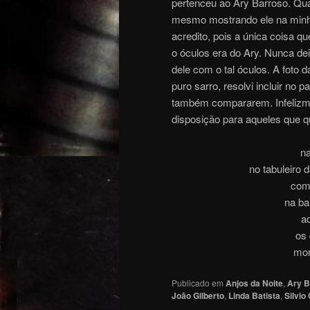
pertenceu ao Ary Barroso. Qua
mesmo mostrando ele na minh
acredito, pois a única coisa qu
o óculos era do Ary. Nunca dei
dele com o tal óculos. A foto 
puro sarro, resolvi incluir no
também compararem. Infelizme
disposição para aqueles que 
na
no tabuleiro 
com
na ba
aq
os 
mor
Publicado em
Anjos da Noite
,
Ary B
João Gilberto
,
Linda Batista
,
Silvio