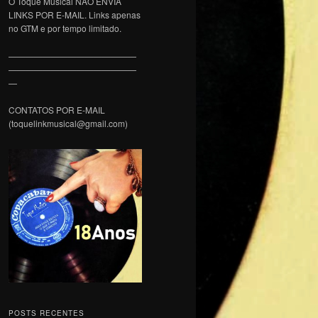
O Toque Musical NÃO ENVIA
LINKS POR E-MAIL. Links apenas
no GTM e por tempo limitado.
———————————————
———————————————
—
CONTATOS POR E-MAIL
(toquelinkmusical@gmail.com)
POSTS RECENTES