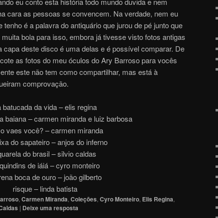
ndo eu conto esta história todo mundo duvida e nem
a cara as pessoas se convencem. Na verdade, nem eu
e tenho é a palavra do antiquário que jurou de pé junto que
 muita bola para isso, embora já tivesse visto fotos antigas
da capa deste disco é uma delas e é possível comparar. De
 pacote as fotos do meu óculos do Ary Barroso para vocês
nte este não tem como compartilhar, mas está à
queiram comprovação.
 batucada da vida – elis regina
da baiana – carmen miranda e luiz barbosa
o vaes você? – carmen miranda
ixa do sapateiro – anjos do inferno
uarela do brasil – silvio caldas
quindins de iáiá – cyro monteiro
ena boca de ouro – joão gilberto
risque – linda batista
arroso
,
Carmen Miranda
,
Coleções
,
Cyro Monteiro
,
Elis Regina
,
 Caldas
|
Deixe uma resposta