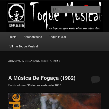
Pular
Pular
Um lugar para quem escuta música com outros olhos.
para
para
Pesqu
o
o
conteúdo
conteúdo
Toque Musical
principal
secundário
Menu
Início
Apresentação
Toque Inicial
principal
Vitrine Toque Musical
ARQUIVO MENSAIS:
NOVEMBRO 2010
A Música De Fogaça (1982)
Publicado em
30 de novembro de 2010