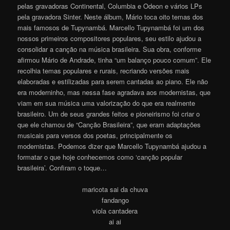
pelas gravadoras Continental, Columbia e Odeon e vários LPs
pela gravadora Sinter. Neste álbum, Mário toca oito temas dos
mais famosos de Tupynambá. Marcello Tupynambá foi um dos
nossos primeiros compositores populares, seu estilo ajudou a
consolidar a canção na música brasileira. Sua obra, conforme
afirmou Mário de Andrade, tinha “um balanço pouco comum”. Ele
recolhia temas populares e rurais, recriando versões mais
elaboradas e estilizadas para serem cantadas ao piano. Ele não
era moderninho, mas nessa fase agradava aos modernistas, que
viam em sua música uma valorização do que era realmente
brasileiro. Um de seus grandes feitos e pioneirismo foi criar o
que ele chamou de “Canção Brasileira”, que eram adaptações
musicais para versos dos poetas, principalmente os
modernistas. Podemos dizer que Marcello Tupynambá ajudou a
formatar o que hoje conhecemos como ‘canção popular
brasileira’. Confiram o toque…
maricota sai da chuva
fandango
viola cantadera
ai ai