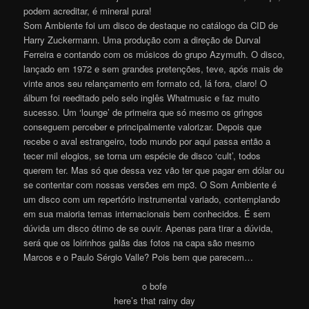
podem acreditar, é mineral pura!
Som Ambiente foi um disco de destaque no catálogo da CID de
Harry Zuckermann. Uma produção com a direção de Durval
Ferreira e contando com os músicos do grupo Azymuth. O disco,
lançado em 1972 e sem grandes pretenções, teve, após mais de
vinte anos seu relançamento em formato cd, lá fora, claro! O
álbum foi reeditado pelo selo inglês Whatmusic e faz muito
sucesso. Um ‘lounge’ de primeira que só mesmo os gringos
conseguem perceber e principalmente valorizar. Depois que
recebe o aval estrangeiro, todo mundo por aqui passa então a
tecer mil elogios, se torna um espécie de disco ‘cult’, todos
querem ter. Mas só que dessa vez vão ter que pagar em dólar ou
se contentar com nossas versões em mp3. O Som Ambiente é
um disco com um repertório instrumental variado, contemplando
em sua maioria temas internacionais bem conhecidos. É sem
dúvida um disco ótimo de se ouvir. Apenas para tirar a dúvida,
será que os loirinhos galãs das fotos na capa são mesmo
Marcos e o Paulo Sérgio Valle? Pois bem que parecem…
o bofe
here’s that rainy day