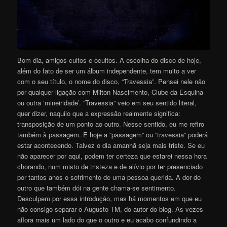
Bom dia, amigos cultos e ocultos. A escolha do disco de hoje,
além do fato de ser um álbum independente, tem muito a ver
com o seu título, o nome do disco, “Travessia”. Pensei nele não
por qualquer ligação com Milton Nascimento, Clube da Esquina
ou outra ‘mineiridade’. “Travessia” veio em seu sentido literal,
quer dizer, naquilo que a expressão realmente significa:
transposição de um ponto ao outro. Nesse sentido, eu me refiro
também à passagem. E hoje a “passagem” ou “travessia” poderá
estar acontecendo. Talvez o dia amanhã seja mais triste. Se eu
não aparecer por aqui, podem ter certeza que estarei nessa hora
chorando, num misto de tristeza e de alívio por ter presenciado
por tantos anos o sofrimento de uma pessoa querida. A dor do
outro que também dói na gente chama-se sentimento.
Desculpem por essa introdução, mas há momentos em que eu
não consigo separar o Augusto TM, do autor do blog. As vezes
aflora mais um lado do que o outro e eu acabo confundindo a