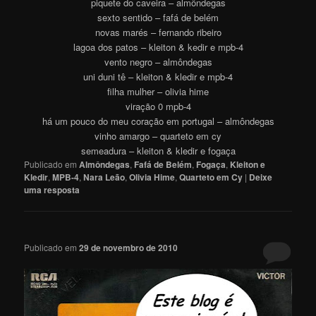
piquete do caveira – almôndegas
sexto sentido – fafá de belém
novas marés – fernando ribeiro
lagoa dos patos – kleiton & kedir e mpb-4
vento negro – almôndegas
uni duni tê – kleiton & kledir e mpb-4
filha mulher – olivia hime
viração 0 mpb-4
há um pouco do meu coração em portugal – almôndegas
vinho amargo – quarteto em cy
semeadura – kleiton & kledir e fogaça
Publicado em
Almôndegas
,
Fafá de Belém
,
Fogaça
,
Kleiton e
Kledir
,
MPB-4
,
Nara Leão
,
Olivia Hime
,
Quarteto em Cy
|
Deixe
uma resposta
Publicado em
29 de novembro de 2010