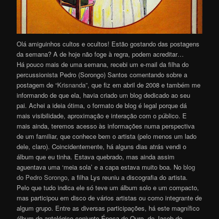
Olá amiguinhos cultos e ocultos! Estão gostando das postagens
da semana? A de hoje não foge à regra, podem acreditar…
Há pouco mais de uma semana, recebi um e-mail da filha do
percussionista Pedro (Sorongo) Santos comentando sobre a
postagem de
“Krisnanda”
, que fiz em abril de 2008 e também me
informando de que ela, havia criado um blog dedicado ao seu
pai. Achei a ideia ótima, o formato de blog é legal porque dá
mais visibilidade, aproximação e interação com o público. E
mais ainda, teremos acesso às informações numa perspectiva
de um familiar, que conhece bem o artista (pelo menos um lado
dele, claro). Coincidentemente, há alguns dias atrás vendi o
álbum que eu tinha. Estava quebrado, mas ainda assim
aguentava uma ‘meia sola’ e a capa estava muito boa. No
blog
do Pedro Sorongo
, a filha Lys reuniu a discografia do artista.
Pelo que tudo indica ele só teve um álbum solo e um compacto,
mas participou em disco de vários artistas ou como integrante de
algum grupo. Entre as diversas participações, há este magnífico
álbum do antológico conjunto Época de Ouro, de Jacob do