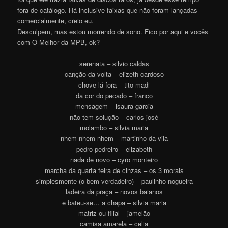
fora de catálogo. Há inclusive faixas que não foram lançadas
comercialmente, creio eu.
Desculpem, mas estou morrendo de sono. Fico por aqui e vocês
com O Melhor da MPB, ok?
serenata – silvio caldas
canção da volta – elizeth cardoso
chove lá fora – tito madi
da cor do pecado – franco
mensagem – isaura garcia
não tem solução – carlos josé
molambo – silvia maria
nhem nhem nhem – martinho da vila
pedro pedreiro – elizabeth
nada de novo – cyro monteiro
marcha da quarta feira de cinzas – os 3 morais
simplesmente (o bem verdadeiro) – paulinho nogueira
ladeira da praça – novos baianos
e bateu-se… a chapa – silvia maria
matriz ou filial – jamelão
camisa amarela – celia