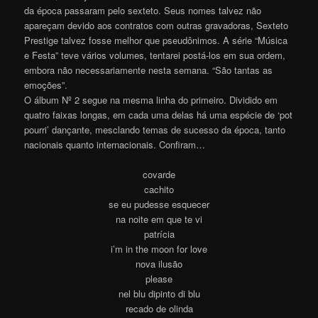
da época passaram pelo sexteto. Seus nomes talvez não
apareçam devido aos contratos com outras gravadoras, Sexteto
Prestige talvez fosse melhor que pseudônimos. A série “Música
e Festa” teve vários volumes, tentarei postá-los em sua ordem,
embora não necessariamente nesta semana. “São tantas as
emoções”.
O álbum Nº 2 segue na mesma linha do primeiro. Dividido em
quatro faixas longas, em cada uma delas há uma espécie de ‘pot
pourri’ dançante, mesclando temas de sucesso da época, tanto
nacionais quanto internacionais. Confiram…
covarde
cachito
se eu pudesse esquecer
na noite em que te vi
patrícia
i’m in the moon for love
nova ilusão
please
nel blu dipinto di blu
recado de olinda