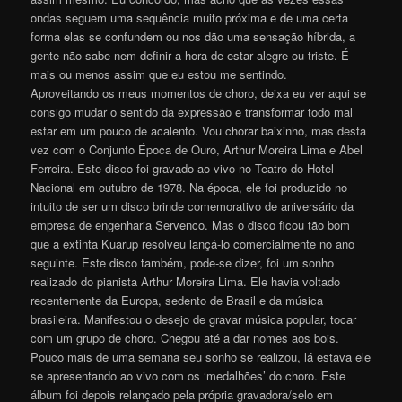
ondas seguem uma sequência muito próxima e de uma certa
forma elas se confundem ou nos dão uma sensação híbrida, a
gente não sabe nem definir a hora de estar alegre ou triste. É
mais ou menos assim que eu estou me sentindo.
Aproveitando os meus momentos de choro, deixa eu ver aqui se
consigo mudar o sentido da expressão e transformar todo mal
estar em um pouco de acalento. Vou chorar baixinho, mas desta
vez com o Conjunto Época de Ouro, Arthur Moreira Lima e Abel
Ferreira. Este disco foi gravado ao vivo no Teatro do Hotel
Nacional em outubro de 1978. Na época, ele foi produzido no
intuito de ser um disco brinde comemorativo de aniversário da
empresa de engenharia Servenco. Mas o disco ficou tão bom
que a extinta Kuarup resolveu lançá-lo comercialmente no ano
seguinte. Este disco também, pode-se dizer, foi um sonho
realizado do pianista Arthur Moreira Lima. Ele havia voltado
recentemente da Europa, sedento de Brasil e da música
brasileira. Manifestou o desejo de gravar música popular, tocar
com um grupo de choro. Chegou até a dar nomes aos bois.
Pouco mais de uma semana seu sonho se realizou, lá estava ele
se apresentando ao vivo com os ‘medalhões’ do choro. Este
álbum foi depois relançado pela própria gravadora/selo em