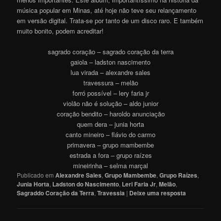
música popular em Minas, até hoje não teve seu relançamento
em versão digital. Trata-se por tanto de um disco raro. E também
muito bonito, podem acreditar!
sagrado coração – sagrado coração da terra
gaiola – ladston nascimento
lua virada – alexandre sales
travessura – melão
forró possível – lery faria jr
violão não é solução – aldo junior
coração bendito – haroldo anunciação
quem dera – junia horta
canto mineiro – flávio do carmo
primavera – grupo mambembe
estrada a fora – grupo raízes
mineirinha – selma marçal
Publicado em
Alexandre Sales
,
Grupo Mambembe
,
Grupo Raízes
,
Junia Horta
,
Ladston do Nascimento
,
Leri Faria Jr
,
Melão
,
Sagraddo Coração da Terra
,
Travessia
|
Deixe uma resposta