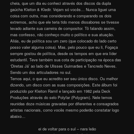
cheia, que um dia eu conheci através dos discos da dupla
gaúcha Kleiton & Kledir. Vejam só vocês… Nunca liguei uma
coisa com outra, mas considerando e comparando os dois
extremos, acho que ele teria tido menos dissabores se tivesse
levado adiante sua carreira de compositor. Tô falando assim,
mas confesso, não conheço muito o político e sua atuação.
Aliás, eu de política sou um zero (que colocado do lado certo
posso valer alguma coisa). Mas, pelo pouco que eu li, Fogaça
sempre gostou de política, desde os tempos em que era líder
estudantil. Teve também sua cota de participação na época das
‘Diretas Já’ ao lado de Ulisses Guimarães e Tancredo Neves.
Sendo um dos articuladores no sul.
Temos aqui, o que eu acredito ser seu único disco. Ou melhor
dizendo, um disco com as suas composições. Este álbum foi
produzido por Kleiton Ramil e lançado em 1982 pela Deck
Produções através do selo Polyfar (Polygram). Nele temos
reunidas doze músicas gravadas por diferentes e consagrados
artistas nacionais, como vocês mesmo poderão constatar logo
abaixo…
ei de voltar para o sul – nara leão