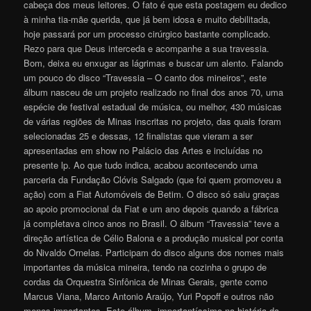
cabeça dos meus leitores. O fato é que esta postagem eu dedico
à minha tia-mãe querida, que já bem idosa e muito debilitada,
hoje passará por um processo cirúrgico bastante complicado.
Rezo para que Deus interceda e acompanhe a sua travessia.
Bom, deixa eu enxugar as lágrimas e buscar um alento. Falando
um pouco do disco “Travessia – O canto dos mineiros”, este
álbum nasceu de um projeto realizado no final dos anos 70, uma
espécie de festival estadual de música, ou melhor, 430 músicas
de várias regiões de Minas inscritas no projeto, das quais foram
selecionadas 25 e dessas, 12 finalistas que vieram a ser
apresentadas em show no Palácio das Artes e incluídas no
presente lp. Ao que tudo indica, acabou acontecendo uma
parceria da Fundação Clóvis Salgado (que foi quem promoveu a
ação) com a Fiat Automóveis de Betim. O disco só saiu graças
ao apoio promocional da Fiat e um ano depois quando a fábrica
já completava cinco anos no Brasil. O álbum “Travessia” teve a
direção artística de Célio Balona e a produção musical por conta
do Nivaldo Ornelas. Participam do disco alguns dos nomes mais
importantes da música mineira, tendo na cozinha o grupo de
cordas da Orquestra Sinfônica de Minas Gerais, gente como
Marcus Viana, Marco Antonio Araújo, Yuri Popoff e outros não
menos importantes. Este álbum, importantíssimo na história da