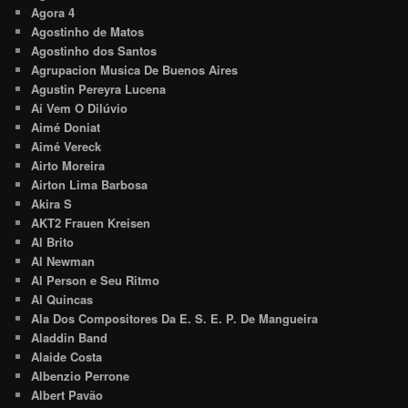
Agora 4
Agostinho de Matos
Agostinho dos Santos
Agrupacion Musica De Buenos Aires
Agustin Pereyra Lucena
Aí Vem O Dilúvio
Aimé Doniat
Aimé Vereck
Airto Moreira
Airton Lima Barbosa
Akira S
AKT2 Frauen Kreisen
Al Brito
Al Newman
Al Person e Seu Ritmo
Al Quincas
Ala Dos Compositores Da E. S. E. P. De Mangueira
Aladdin Band
Alaide Costa
Albenzio Perrone
Albert Pavão