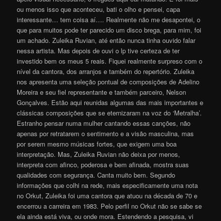
ou menos isso que aconteceu, bati o olho e pensei, capa
interessante… tem coisa aí…. Realmente não me desapontei, o
que para muitos pode ter parecido um disco brega, para mim, foi
um achado. Zuleika Ruvian, até então nunca tinha ouvido falar
nessa artista. Mas depois de ouvi o lp tive certeza de ter
investido bem os meus 5 reais. Fiquei realmente surpreso com o
nível da cantora, dos arranjos e também do repertório. Zuleika
nos apresenta uma seleção pontual de composições de Adelino
Moreira e seu fiel representante e também parceiro, Nelson
Gonçalves. Estão aqui reunidas algumas das mais importantes e
clássicas composições que se eternizaram na voz do ‘Metralha’.
Estranho pensar numa mulher cantando essas canções, não
apenas por retratarem o sentimento e a visão masculina, mas
por serem mesmo músicas fortes, que exigem uma boa
interpretação. Mas, Zuleika Ruvian não deixa por menos,
interpreta com afinco, poderosa e bem afinada, mostra suas
qualidades com segurança. Canta muito bem. Segundo
informações que colhi na rede, mais especificamente uma nota
no Orkut, Zuleika foi uma cantora que atuou na década de 70 e
encerrou a carreira em 1983. Pelo perfil no Orkut não se sabe se
ela ainda está viva, ou onde mora. Estendendo a pesquisa, vi