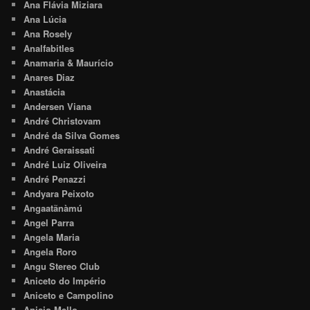
Ana Flávia Miziara
Ana Lúcia
Ana Rosely
Analfabitles
Anamaria & Maurício
Anares Diaz
Anastácia
Andersen Viana
André Christovam
André da Silva Gomes
André Geraissati
André Luiz Oliveira
André Penazzi
Andyara Peixoto
Angaatãnàmú
Angel Parra
Angela Maria
Angela Roro
Angu Stereo Club
Aniceto do Império
Aniceto e Campolino
Anisio Mello