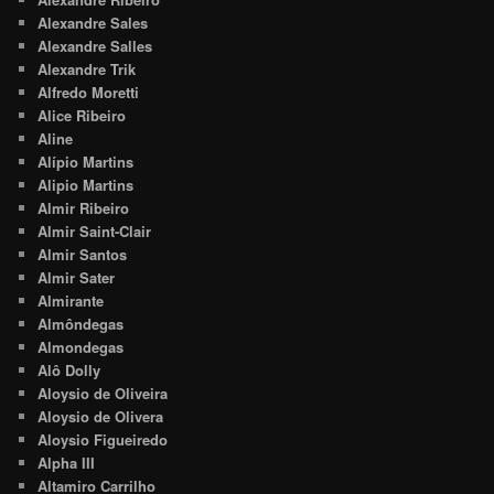
Alexandre Sales
Alexandre Salles
Alexandre Trik
Alfredo Moretti
Alice Ribeiro
Aline
Alípio Martins
Alipio Martins
Almir Ribeiro
Almir Saint-Clair
Almir Santos
Almir Sater
Almirante
Almôndegas
Almondegas
Alô Dolly
Aloysio de Oliveira
Aloysio de Olivera
Aloysio Figueiredo
Alpha III
Altamiro Carrilho