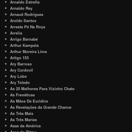
Arnaldo Estrella
Arnaldo Rey
Arnaud Rodrigues
Aroldo Santos
Arrasta Pé Na Roça
Arrelia
Arrigo Barnabé
Arthur Kampela
Arthur Moreira Lima
Artigo 153
Ary Barroso
Ary Cordovil
Ary Lobo
Ary Toledo
As 20 Melhores Para Vizinho Chato
As Frenéticas
As Mãos De Euridice
As Revelações da Grande Chance
As Três Mais
As Três Marias
Asas da América
Ases do Ritmo