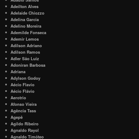
Adeilton Alves
Adelaide Chiozzo
Adelina Garcia
Adelino Moreira
Ademilde Fonseca
Ademir Lemos
Adilson Adriano
Adilson Ramos
Adler São Luiz
Adoniran Barbosa
Adriana
Adylson Godoy
Aécio Flavio
Aécio Flávio
Aerotrio
Afonso Vieira
Agência Tass
Agepê
Agildo Ribeiro
Agnaldo Rayol
Agnaldo Timóteo