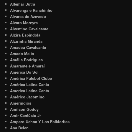
Altemar Dutra
Alvarenga e Ranchinho
Alvares de Azevedo
Alvaro Moreyra
Alventino Cavalcante
Alzira Espíndola
Alzirinha Miranda
Amadeu Cavalcante
Amado Maita
Amália Rodrigues
Amarante e Amaraí
América Do Sol
América Futebol Clube
América Latina Canta
America Latina Canta
Américo Jacomino
Amerindios
Amilson Godoy
Amir Cantúsio Jr
Amparo Uchoa Y Los Folkloritas
Ana Belen