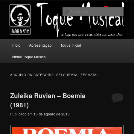
Pular
Pular
Um lugar para quem escuta música com outros olhos.
para
para
Pesqu
o
o
conteúdo
conteúdo
Toque Musical
principal
secundário
Menu
Início
Apresentação
Toque Inicial
principal
Vitrine Toque Musical
ARQUIVO DA CATEGORIA:
SELO ROYAL (FERMATA)
Zuleika Ruvian – Boemia
(1981)
Publicado em
16 de agosto de 2013